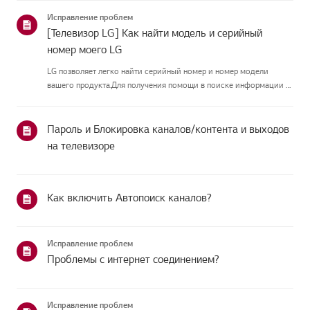
приведённых нижекатегорий.Выберите свой продуктЭто
Исправление проблем
руководство создано...
[Телевизор LG] Как найти модель и серийный
номер моего LG
LG позволяет легко найти серийный номер и номер модели
вашего продукта.Для получения помощи в поиске информации о
вашем продукте выберите продукт LG изкатегорий
ниже.ТЕЛЕВИДЕНИЕМодель и/или серийный номер можно найти
в следующем месте: * На...
Пароль и Блокировка каналов/контента и выходов
на телевизоре
Как включить Автопоиск каналов?
Исправление проблем
Проблемы с интернет соединением?
Исправление проблем