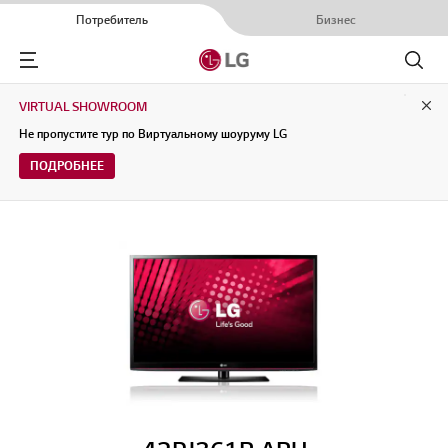
Потребитель
Бизнес
Menu
Поиск
VIRTUAL SHOWROOM
Clo
Не пропустите тур по Виртуальному шоуруму LG
ПОДРОБНЕЕ