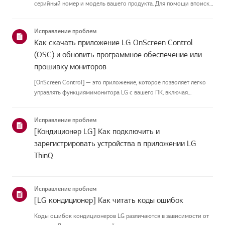
серийный номер и модель вашего продукта. Для помощи впоиске
информации о вашем продукте выберите продукт LG из
приведённых нижекатегорий.Выберите свой продуктЭто
Исправление проблем
руководство создано...
Как скачать приложение LG OnScreen Control
(OSC) и обновить программное обеспечение или
прошивку мониторов
[OnScreen Control] — это приложение, которое позволяет легко
управлять функциямимонитора LG с вашего ПК, включая
разделение экрана, настройки монитора иобновления
программного обеспечения или прошивки.Вы можете скачать
Исправление проблем
приложение для вашей ...
[Кондиционер LG] Как подключить и
зарегистрировать устройства в приложении LG
ThinQ
Исправление проблем
[LG кондиционер] Как читать коды ошибок
Коды ошибок кондиционеров LG различаются в зависимости от