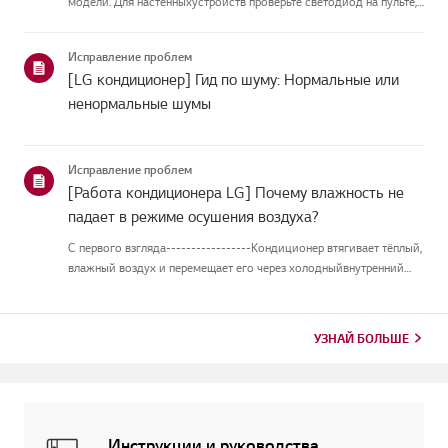
модели. Для настенныхустройств проверьте светодиод на пульте,
а модели с подставкой отображают их напанели или
светодиоде.Смотрите примеры и инструкции по чтению
Исправление проблем
кодов.Как проверить ...
[LG кондиционер] Гид по шуму: Нормальные или
ненормальные шумы
Исправление проблем
[Работа кондиционера LG] Почему влажность не
падает в режиме осушения воздуха?
С первого взгляда-----------------Кондиционер втягивает тёплый,
влажный воздух и перемещает его через холодныйвнутренний
теплообменник. Когда воздух проходит над теплообменником,
оностывает, и влага в воздухе превращается в капли воды на по...
УЗНАЙ БОЛЬШЕ
Инструкции и руководства