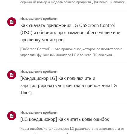
серийный номер и модель вашего продукта. Для помощи впоиске
информации о вашем продукте выберите продукт LG из
приведённых нижекатегорий.Выберите свой продуктЭто
Исправление проблем
руководство создано...
Как скачать приложение LG OnScreen Control
(OSC) и обновить программное обеспечение или
прошивку мониторов
[OnScreen Control] — это приложение, которое позволяет легко
управлять функциямимонитора LG с вашего ПК, включая
разделение экрана, настройки монитора иобновления
программного обеспечения или прошивки.Вы можете скачать
Исправление проблем
приложение для вашей ...
[Кондиционер LG] Как подключить и
зарегистрировать устройства в приложении LG
ThinQ
Исправление проблем
[LG кондиционер] Как читать коды ошибок
Коды ошибок кондиционеров LG различаются в зависимости от