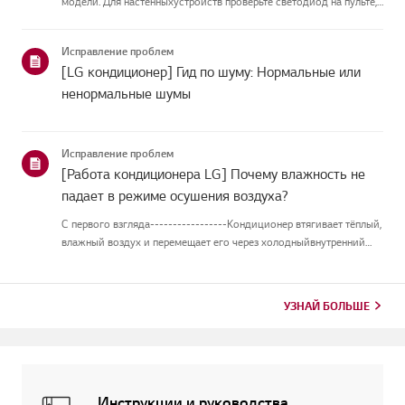
модели. Для настенныхустройств проверьте светодиод на пульте,
а модели с подставкой отображают их напанели или
светодиоде.Смотрите примеры и инструкции по чтению
Исправление проблем
кодов.Как проверить ...
[LG кондиционер] Гид по шуму: Нормальные или
ненормальные шумы
Исправление проблем
[Работа кондиционера LG] Почему влажность не
падает в режиме осушения воздуха?
С первого взгляда-----------------Кондиционер втягивает тёплый,
влажный воздух и перемещает его через холодныйвнутренний
теплообменник. Когда воздух проходит над теплообменником,
оностывает, и влага в воздухе превращается в капли воды на по...
УЗНАЙ БОЛЬШЕ
Инструкции и руководства