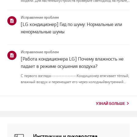
модели. Для настенныхустройств проверьте светодиод на пульте,
а модели с подставкой отображают их напанели или
светодиоде.Смотрите примеры и инструкции по чтению
Исправление проблем
кодов.Как проверить ...
[LG кондиционер] Гид по шуму: Нормальные или
ненормальные шумы
Исправление проблем
[Работа кондиционера LG] Почему влажность не
падает в режиме осушения воздуха?
С первого взгляда-----------------Кондиционер втягивает тёплый,
влажный воздух и перемещает его через холодныйвнутренний
теплообменник. Когда воздух проходит над теплообменником,
оностывает, и влага в воздухе превращается в капли воды на по...
УЗНАЙ БОЛЬШЕ
Инструкции и руководства