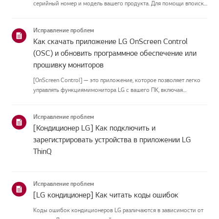
серийный номер и модель вашего продукта. Для помощи впоиске
информации о вашем продукте выберите продукт LG из
приведённых нижекатегорий.Выберите свой продуктЭто
Исправление проблем
руководство создано...
Как скачать приложение LG OnScreen Control
(OSC) и обновить программное обеспечение или
прошивку мониторов
[OnScreen Control] — это приложение, которое позволяет легко
управлять функциямимонитора LG с вашего ПК, включая
разделение экрана, настройки монитора иобновления
программного обеспечения или прошивки.Вы можете скачать
Исправление проблем
приложение для вашей ...
[Кондиционер LG] Как подключить и
зарегистрировать устройства в приложении LG
ThinQ
Исправление проблем
[LG кондиционер] Как читать коды ошибок
Коды ошибок кондиционеров LG различаются в зависимости от