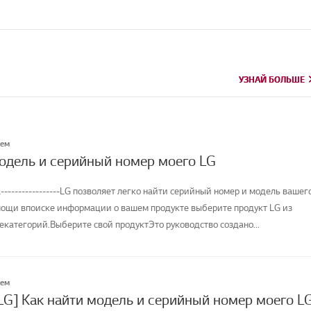
УЗНАЙ БОЛЬШЕ
УЗНАЙ БОЛЬШЕ
лем
модель и серийный номер моего LG
-----------------LG позволяет легко найти серийный номер и модель вашег
мощи впоиске информации о вашем продукте выберите продукт LG из
категорий.Выберите свой продуктЭто руководство создано...
лем
LG] Как найти модель и серийный номер моего L