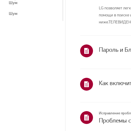
Шум
LG позволяет лег
Шум
помощи в поиске 
ниже.ТЕЛЕВИДЕНИ
Приложение
На...
Вопросы, связанные с
приложениями
Каналы и настройка
Инструкции и
устранение неполадок -
Специальные функции
Как и как устранять
Как включи
неполадки в удаленном
управлении
Как это сделать: Каналы/
Настройка
Исправление проб
Сеть
Проблемы с
Операция