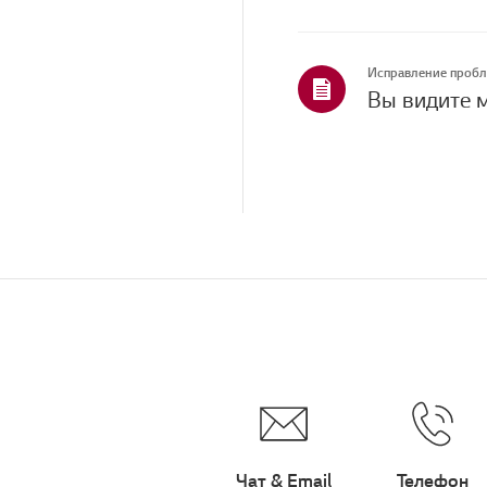
Дистанционное
управление
Устранение неполадок -
Исправление проб
Приложения
Вы видите 
Как это сделать:
установка и настройка
Установка и настройка
Запрос на установку и
настройки
Продажи / Продвижение
/ Установка /
Спецификация
Чат & Email
Телефон