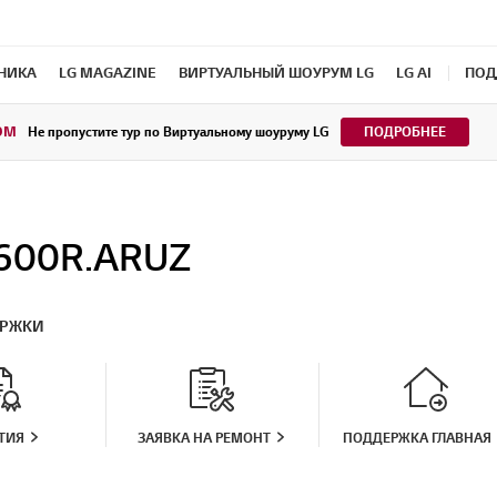
ХНИКА
LG MAGAZINE
ВИРТУАЛЬНЫЙ ШОУРУМ LG
LG AI
ПОД
OM
Не пропустите тур по Виртуальному шоуруму LG
ПОДРОБНЕЕ
600R.ARUZ
ЕРЖКИ
ТИЯ
ЗАЯВКА НА РЕМОНТ
ПОДДЕРЖКА ГЛАВНАЯ