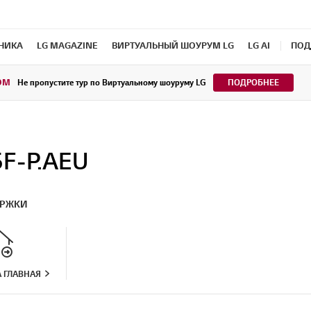
ХНИКА
LG MAGAZINE
ВИРТУАЛЬНЫЙ ШОУРУМ LG
LG AI
ПОД
OM
Не пропустите тур по Виртуальному шоуруму LG
ПОДРОБНЕЕ
F-P.AEU
ЕРЖКИ
 ГЛАВНАЯ