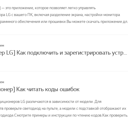
] — это приложение, которое позволяет легко управлять
а LG с вашего ПК, включая разделение экрана, настройки монитора
раммного обеспечения или прошивки.Вы можете скачать приложение дл
лем
[Кондиционер LG] Как подключить и зарегистрировать устройства в приложении LG ThinQ
лем
онер] Как читать коды ошибок
иционеров LG различаются в зависимости от модели. Для
тв проверьте светодиод на пульте, а модели с подставкой отображают их
тодиоде.Смотрите примеры и инструкции по чтению кодов.Как проверить