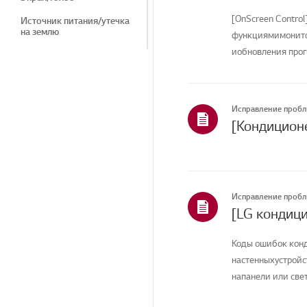
[OnScreen Control
Источник питания/утечка
на землю
функциямимонитор
иобновления прог
Запах/чистка
вашей ...
Шум
Утечка/замерзание/
Исправление проб
конденсация/
погружение
Шум/вибрация
Косметические
средства/внешний вид
Исправление проб
Пульт дистанционного
[LG кондици
управления/Кнопки
Коды ошибок конд
Программы LG
настенныхустройс
Функция/Управление
напанели или све
...
Прибор/Внешний вид/
Посторонние предметы