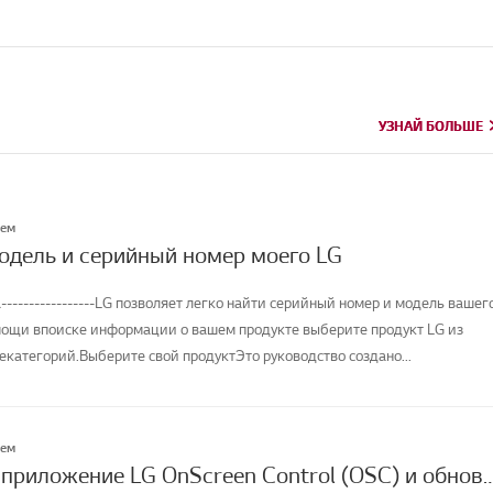
УЗНАЙ БОЛЬШЕ
УЗНАЙ БОЛЬШЕ
лем
модель и серийный номер моего LG
-----------------LG позволяет легко найти серийный номер и модель вашег
мощи впоиске информации о вашем продукте выберите продукт LG из
категорий.Выберите свой продуктЭто руководство создано...
лем
Как скачать приложение LG OnScreen Control (OSC) и обновить программное о