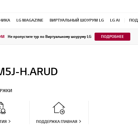
ХНИКА
LG MAGAZINE
ВИРТУАЛЬНЫЙ ШОУРУМ LG
LG AI
ПОД
OM
Не пропустите тур по Виртуальному шоуруму LG
ПОДРОБНЕЕ
M5J-H.ARUD
ЕРЖКИ
ТИЯ
ПОДДЕРЖКА ГЛАВНАЯ