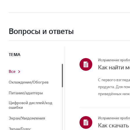
Вопросы и ответы
ТЕМА
Исправление проб
Как найти 
Все
С первого взгляда
Охлаждение/Обогрев
продукта. Для по
Питание/адаптеры
приведённых ниже
Цифровой дисплей/код
ошибки
Экран/Уведомления
Исправление проб
Экран/Голос