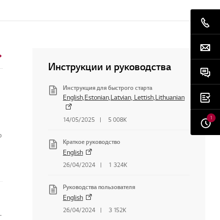
Инструкции и руководства
Инструкция для быстрого старта
English,Estonian,Latvian, Lettish,Lithuanian
1
14/05/2025
5 008K
о
Краткое руководство
English
26/04/2024
1 324K
Руководства пользователя
English
беспечение или прошивку мониторов
26/04/2024
3 152K