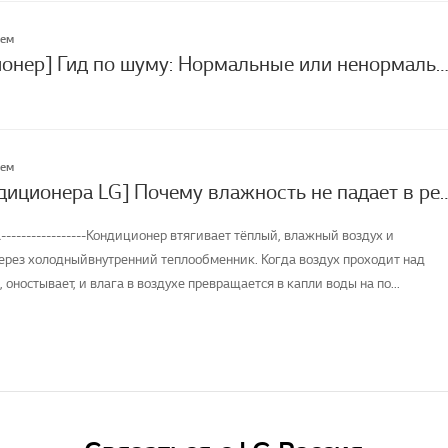
лем
[LG кондиционер] Гид по шуму: Нормальные или ненормальные
лем
[Работа кондиционера LG] Почему влажность не пад
-----------------Кондиционер втягивает тёплый, влажный воздух и
ерез холодныйвнутренний теплообменник. Когда воздух проходит над
оностывает, и влага в воздухе превращается в капли воды на по...