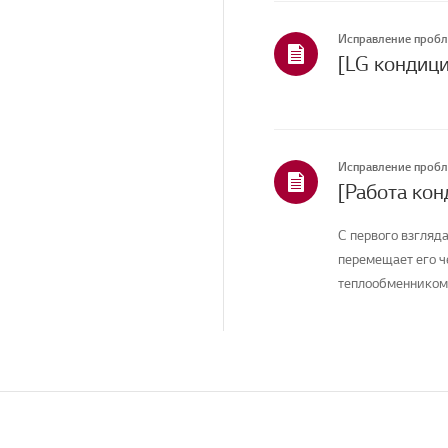
Меню/Настройки
Исправление проб
Интеллектуальная
функция/
интеллектуальная
диагностика
Установка/Подключение
Исправление проб
Функции ThinQ/Smart
Телеканалы/Сети/
С первого взгляда
Приложения
перемещает его ч
Продажи / Продвижение
теплообменником, 
/ Установка /
Спецификация
Предварительный
осмотр / Упреждающий
SVC
TS (Техническая
поддержка)