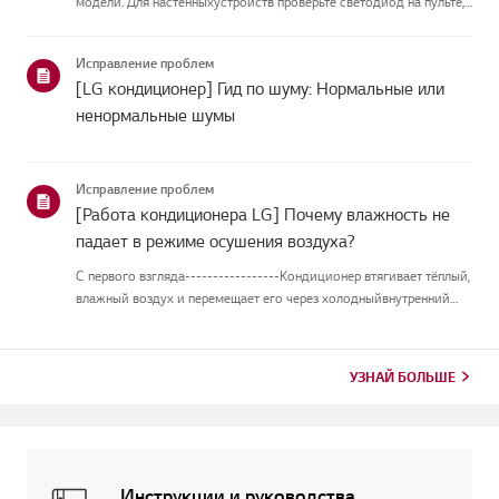
модели. Для настенныхустройств проверьте светодиод на пульте,
а модели с подставкой отображают их напанели или
светодиоде.Смотрите примеры и инструкции по чтению
Исправление проблем
кодов.Как проверить ...
[LG кондиционер] Гид по шуму: Нормальные или
ненормальные шумы
Исправление проблем
[Работа кондиционера LG] Почему влажность не
падает в режиме осушения воздуха?
С первого взгляда-----------------Кондиционер втягивает тёплый,
влажный воздух и перемещает его через холодныйвнутренний
теплообменник. Когда воздух проходит над теплообменником,
оностывает, и влага в воздухе превращается в капли воды на по...
УЗНАЙ БОЛЬШЕ
Инструкции и руководства