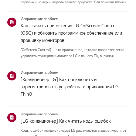
серийный номер и модель вашего продукта. Для помощи впоиске
информации о вашем продукте выберите продукт LG из
приведённых нижекатегорий.Выберите свой продуктЭто
Исправление проблем
руководство создано...
Как скачать приложение LG OnScreen Control
(OSC) и обновить программное обеспечение или
прошивку мониторов
[OnScreen Control] — это приложение, которое позволяет легко
управлять функциямимонитора LG с вашего ПК, включая
разделение экрана, настройки монитора иобновления
программного обеспечения или прошивки.Вы можете скачать
Исправление проблем
приложение для вашей ...
[Кондиционер LG] Как подключить и
зарегистрировать устройства в приложении LG
ThinQ
Исправление проблем
[LG кондиционер] Как читать коды ошибок
Коды ошибок кондиционеров LG различаются в зависимости от