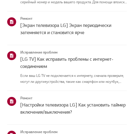
серийный номер и модель вашего продукта. Для помощи впоиске
информации о вашем продукте выберите продукт LG из
приведённых нижекатегорий.Выберите свой продуктЭто
Ремонт
руководство создано...
[Экран телевизора LG] Экран периодически
затемняется и становится ярче
Исправление проблем
[LG TV] Как исправить проблемы с интернет-
соединением
Если ваш LG TV не подключается к интернету, сначала проверьте,
могут ли другиеустройства, такие как смартфон или ноутбук,
подключаться к той же сети.Если ни одно устройство не может
подключиться, скорее всего, проблема в вашемроутере или ин...
Ремонт
[Настройки телевизора LG] Как установить таймер
включения/выключения?
Исправление проблем