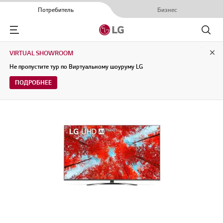
Потребитель
Бизнес
Menu
Поиск
VIRTUAL SHOWROOM
Clo
Не пропустите тур по Виртуальному шоуруму LG
ПОДРОБНЕЕ