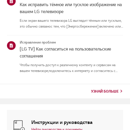
Как исправить тёмное или тусклое изображение на
вашем LG телевизоре
Если экран вашего телевизора LG выглядит тёмным или тусклым,
это обычно связанос тем, что [Энергосбережение] включено или
[Picture Mode] настроен неправильно.Используйте пульт, чтобы
установить [Energy Saving Step] в [Off], затем измените[P...
Исправление проблем
[LG TV] Как согласиться на пользовательские
соглашения
Чтобы получить доступ к различному контенту и сервисам на
вашем телевизоре,подключитесь к интернету и согласитесь с
пользовательскими соглашениями.Если процесс соглашения
провалился, сначала проверьте интернет-соединение
вашеготелевизора и ...
УЗНАЙ БОЛЬШЕ
Инструкции и руководства
Найти руководства и документы