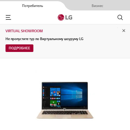
Потребитель
Бизнес
Menu
Поиск
VIRTUAL SHOWROOM
Clo
Не пропустите тур по Виртуальному шоуруму LG
ПОДРОБНЕЕ