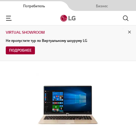
Потребитель
Бизнес
Menu
Поиск
VIRTUAL SHOWROOM
Clo
Не пропустите тур по Виртуальному шоуруму LG
ПОДРОБНЕЕ