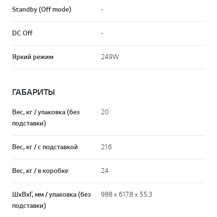
Standby (Off mode)
-
DC Off
-
Яркий режим
249W
ГАБАРИТЫ
Вес, кг / упаковка (без
20
подставки)
Вес, кг / с подставкой
21.6
Вес, кг / в коробке
24
ШxВxГ, мм / упаковка (без
988 x 617.8 x 55.3
подставки)