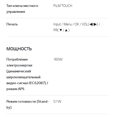
Тип ключа местного
FILM TOUCH
управления
Печать
Input / Menu / OK / VOL(◀/▶) /
PR(▼/▲)
МОЩНОСТЬ
Потребление
160W
электроэнергии
(динамический
широковещательный
видео-сигнал IEC62087) /
режим APS
Режим готовности (Stand-
0.1W
by)