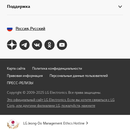
Поддержка
Россия, Русский
Карта сайта
Политика конфиденциальности
Правовая информация
Персональные данные пользователей
ПРЕСС-РЕЛИЗЫ
Copyright © 2009-2025 LG Electronics. Все права защищены.
Это официальный сайт LG Electronics. Если вы хотите связаться с LG
Перей
Corp., или другими филиалами LG, пожалуйста, нажмите
LG Jeong-Do Management Ethics Hotline