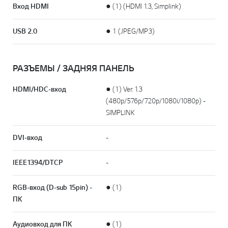
Вход HDMI
● (1) (HDMI 1.3, Simplink)
USB 2.0
● 1 (JPEG/MP3)
РАЗЪЕМЫ / ЗАДНЯЯ ПАНЕЛЬ
HDMI/HDC-вход
● (1) Ver. 1.3
(480p/576p/720p/1080i/1080p) -
SIMPLINK
DVI-вход
-
IEEE1394/DTCP
-
RGB-вход (D-sub 15pin) -
● (1)
ПК
Аудиовход для ПК
● (1)