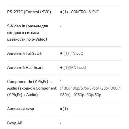
RS-232C (Control / SVC)
●(1) - CONTROL & SVC
S-Video In (разъем для
-
входного сигнала
цветности по S-Video)
Антенный Full Scart
● (1) (TV out)
Антенный Half Scart
● (1)(MNT out)
Component in (Y,Pb,Pr) +
1
Audio (входной Component
(480i/480p/576i/576p/720p/1080i/1
(Y,Pb,Pr) + Audio)
080p) - 1080p : 60p/50p
Антенный вход
●(1)
Вход АВ
-