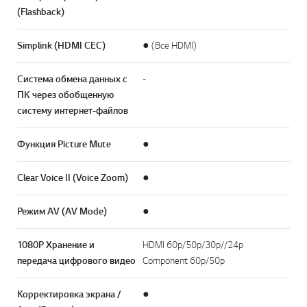
(Flashback)
Simplink (HDMI CEC)
● (Все HDMI)
Система обмена данных с
-
ПК через обобщенную
систему интернет-файлов
Функция Picture Mute
●
Clear Voice II (Voice Zoom)
●
Режим AV (AV Mode)
●
1080P Хранение и
HDMI 60p/50p/30p//24p
передача цифрового видео
Component 60p/50p
Корректировка экрана /
●