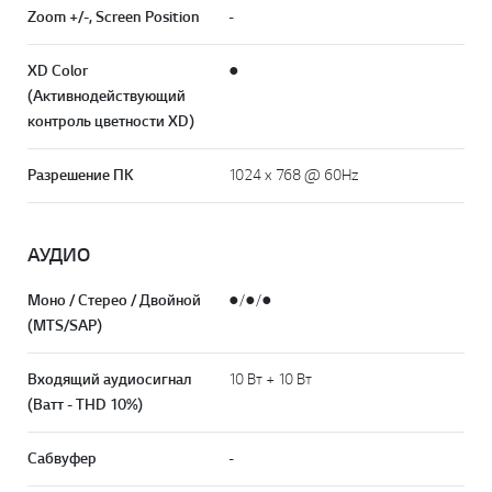
Zoom +/-, Screen Position
-
XD Color
●
(Активнодействующий
контроль цветности XD)
Разрешение ПК
1024 x 768 @ 60Hz
АУДИО
Моно / Стерео / Двойной
●/●/●
(MTS/SAP)
Входящий аудиосигнал
10 Вт + 10 Вт
(Ватт - THD 10%)
Сабвуфер
-