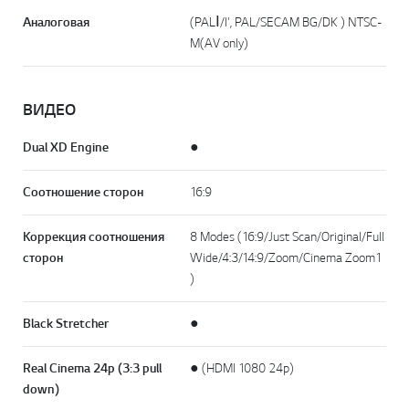
Аналоговая
(PALⅠ/I', PAL/SECAM BG/DK ) NTSC-
M(AV only)
ВИДЕО
Dual XD Engine
●
Соотношение сторон
16:9
Коррекция соотношения
8 Modes (16:9/Just Scan/Original/Full
сторон
Wide/4:3/14:9/Zoom/Cinema Zoom1
)
Black Stretcher
●
Real Cinema 24p (3:3 pull
● (HDMI 1080 24p)
down)