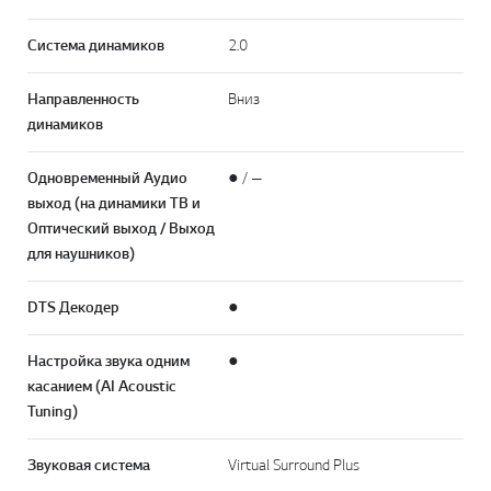
Система динамиков
2.0
Направленность
Вниз
динамиков
Одновременный Аудио
● / —
выход (на динамики TB и
Оптический выход / Выход
для наушников)
DTS Декодер
●
Настройка звука одним
●
касанием (AI Acoustic
Tuning)
Звуковая система
Virtual Surround Plus