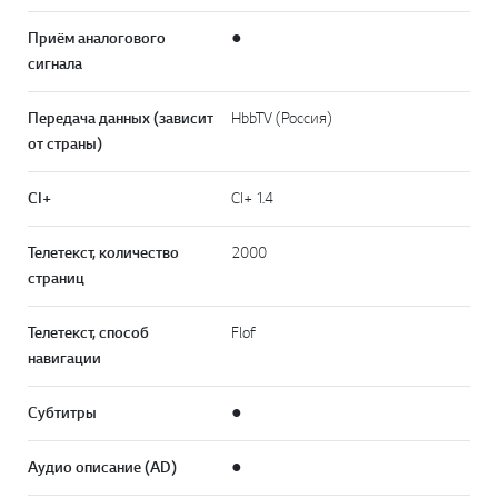
Приём аналогового
●
сигнала
Передача данных (зависит
HbbTV (Россия)
от страны)
CI+
CI+ 1.4
Телетекст, количество
2000
страниц
Телетекст, способ
Flof
навигации
Субтитры
●
Аудио описание (AD)
●