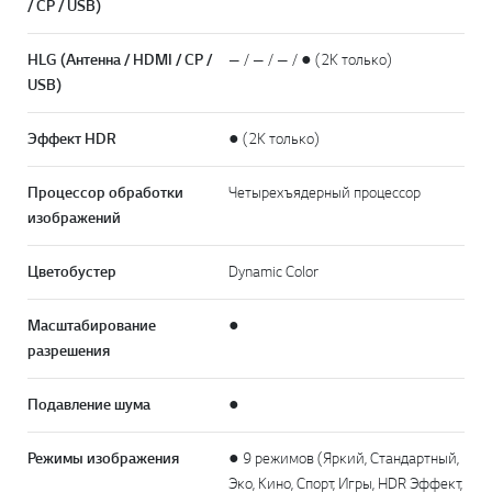
/ CP / USB)
HLG (Антенна / HDMI / CP /
— / — / — / ● (2K только)
USB)
Эффект HDR
● (2K только)
Процессор обработки
Четырехъядерный процессор
изображений
Цветобустер
Dynamic Color
Масштабирование
●
разрешения
Подавление шума
●
Режимы изображения
● 9 режимов (Яркий, Стандартный,
Эко, Кино, Спорт, Игры, HDR Эффект,