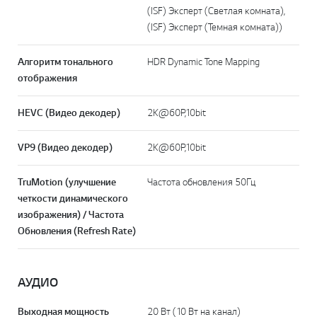
(ISF) Эксперт (Светлая комната),
(ISF) Эксперт (Темная комната))
Алгоритм тонального
HDR Dynamic Tone Mapping
отображения
HEVC (Видео декодер)
2K@60P,10bit
VP9 (Видео декодер)
2K@60P,10bit
TruMotion (улучшение
Частота обновления 50Гц
четкости динамического
изображения) / Частота
Обновления (Refresh Rate)
АУДИО
Выходная мощность
20 Вт (10 Вт на канал)