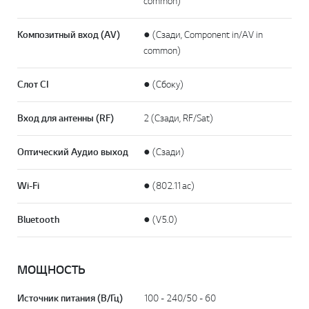
common)
Композитный вход (AV)
● (Сзади, Component in/AV in
common)
Слот CI
● (Сбоку)
Вход для антенны (RF)
2 (Сзади, RF/Sat)
Оптический Аудио выход
● (Сзади)
Wi-Fi
● (802.11ac)
Bluetooth
● (V5.0)
МОЩНОСТЬ
Источник питания (В/Гц)
100 - 240/50 - 60