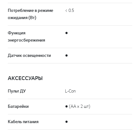
Потребление в режиме
< 0.5
ожидания (Вт)
Функция
●
энергосбережения
Датчик освещенности
●
АКСЕССУАРЫ
Пульт ДУ
L-Con
Батарейки
● (AA x 2 шт)
Кабель питания
●