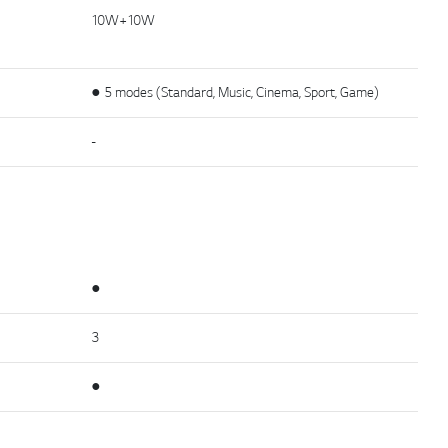
10W+10W
● 5 modes (Standard, Music, Cinema, Sport, Game)
-
●
3
●