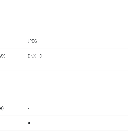
JPEG
iVX
DivX HD
е)
-
●