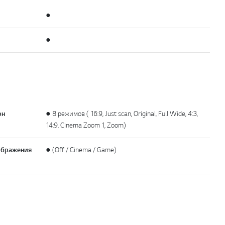
●
●
он
● 8 режимов ( 16:9, Just scan, Original, Full Wide, 4:3,
14:9, Cinema Zoom 1, Zoom)
ображения
● (Off / Cinema / Game)