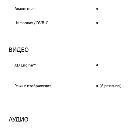
Аналоговая
●
Цифровая / DVB-C
●
ВИДЕО
XD Engine™
●
Режим изображения
● (8 режимов)
АУДИО