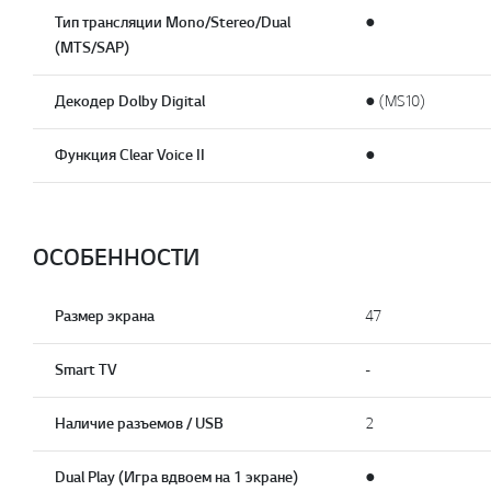
Тип трансляции Mono/Stereo/Dual
●
(MTS/SAP)
Декодер Dolby Digital
● (MS10)
Функция Clear Voice II
●
ОСОБЕННОСТИ
Размер экрана
47
Smart TV
-
Наличие разъемов / USB
2
Dual Play (Игра вдвоем на 1 экране)
●