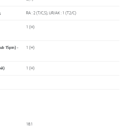
д
RA : 2 (T/C,S), UR/AK : 1 (T2/C)
1 (H)
b 15pin) -
1 (H)
ой)
1 (H)
18.1