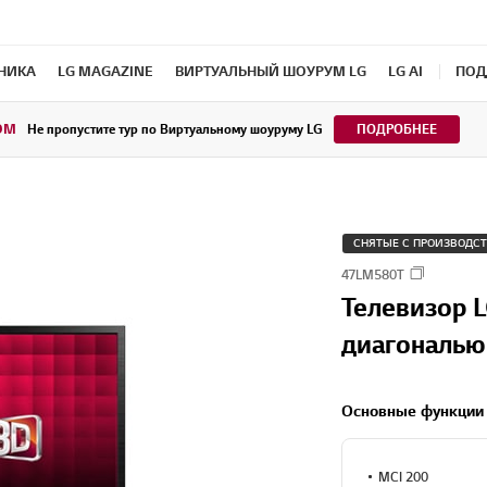
ХНИКА
LG MAGAZINE
ВИРТУАЛЬНЫЙ ШОУРУМ LG
LG AI
ПОД
OM
Не пропустите тур по Виртуальному шоуруму LG
ПОДРОБНЕЕ
СНЯТЫЕ С ПРОИЗВОДС
47LM580T
Телевизор 
диагональю
Основные функции
MCI 200