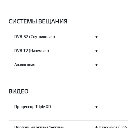
СИСТЕМЫ ВЕЩАНИЯ
DVB-S2 (Спутниковая)
●
DVB-T2 (Наземная)
●
Аналоговая
●
ВИДЕО
Процессор Triple XD
●
Пропорции экрана/режимы
● 8 режимов ( 16:9,