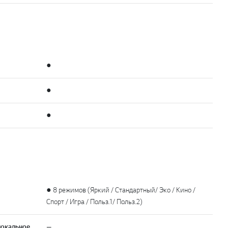
●
●
●
● 8 режимов (Яркий / Стандартный/ Эко / Кино /
Спорт / Игра / Польз.1/ Польз.2)
локальное
—