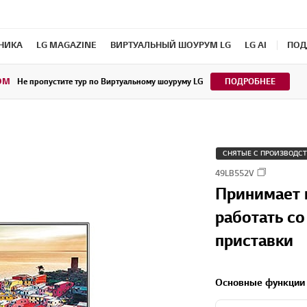
ХНИКА
LG MAGAZINE
ВИРТУАЛЬНЫЙ ШОУРУМ LG
LG AI
ПОД
OM
Не пропустите тур по Виртуальному шоуруму LG
ПОДРОБНЕЕ
СНЯТЫЕ С ПРОИЗВОДС
49LB552V
Принимает 
работать со
приставки
Основные функции