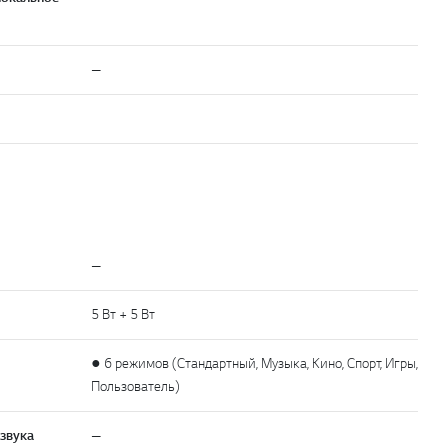
—
—
5 Вт + 5 Вт
● 6 режимов (Стандартный, Музыка, Кино, Спорт, Игры,
Пользователь)
звука
—