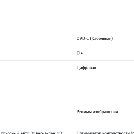
DVB-C (Кабельная)
CI+
Цифровая
Режимы изображения
 Исходный, Авто, Во весь экран, 4:3,
Оптимизатор контрастности (