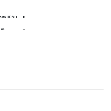
тв по HDMI)
●
 на
—
—