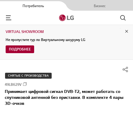
Потребитель
Бизнес
Menu
Поиск
VIRTUAL SHOWROOM
Clo
Не пропустите тур по Виртуальному шоуруму LG
ПОДРОБНЕЕ
СНЯТЫЕ С ПРОИЗВОДСТВА
49LB629V
Принимает цифровой сигнал DVB-T2, может работать со
спутниковой антенной без приставки. В комплекте 4 пары
3D-очков