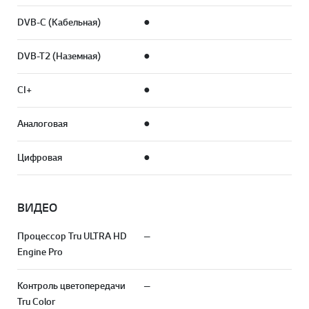
DVB-C (Кабельная)
●
DVB-T2 (Наземная)
●
CI+
●
Аналоговая
●
Цифровая
●
ВИДЕО
Процессор Tru ULTRA HD
—
Engine Pro
Контроль цветопередачи
—
Tru Color