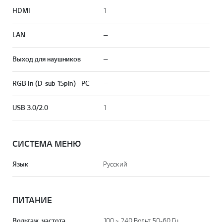
HDMI
1
LAN
—
Выход для наушников
—
RGB In (D-sub 15pin) - PC
—
USB 3.0/2.0
1
СИСТЕМА МЕНЮ
Язык
Русский
ПИТАНИЕ
Вольтаж, частота
100 ~ 240 Вольт 50-60 Гц