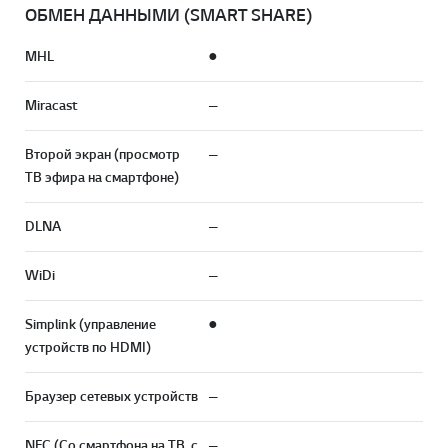
ОБМЕН ДАННЫМИ (SMART SHARE)
MHL
●
Miracast
—
Второй экран (просмотр
—
ТВ эфира на смартфоне)
DLNA
—
WiDi
—
Simplink (управление
●
устройств по HDMI)
Браузер сетевых устройств
—
NFC (Со смартфона на ТВ, с
—