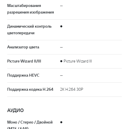
Масштабирования
—
разрешения изображения
Динамический контроль
●
цветопередачи
Анализатор цвета
—
Picture Wizard II/III
● Picture Wizard III
Поддержка HEVC
—
Поддержка кодека H.264
2K H.264 30P
АУДИО
Моно / Стерео / Двойной
●
(MTS / SAP)