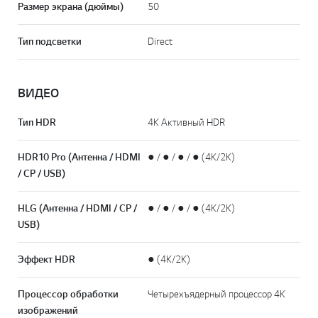
Размер экрана (дюймы)
50
Тип подсветки
Direct
ВИДЕО
Тип HDR
4K Активный HDR
HDR10 Pro (Антенна / HDMI
● / ● / ● / ● (4K/2K)
/ CP / USB)
HLG (Антенна / HDMI / CP /
● / ● / ● / ● (4K/2K)
USB)
Эффект HDR
● (4K/2K)
Процессор обработки
Четырехъядерный процессор 4K
изображений