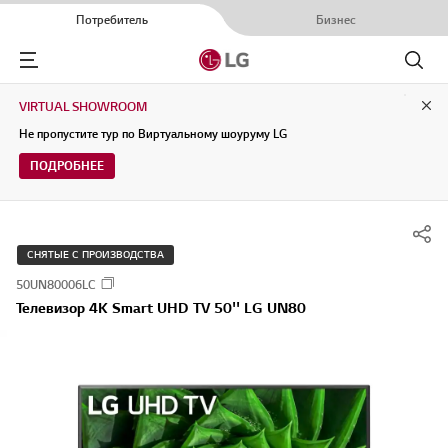
Потребитель
Бизнес
Menu
Поиск
VIRTUAL SHOWROOM
Clo
Не пропустите тур по Виртуальному шоуруму LG
ПОДРОБНЕЕ
СНЯТЫЕ С ПРОИЗВОДСТВА
50UN80006LC
Телевизор 4K Smart UHD TV 50'' LG UN80