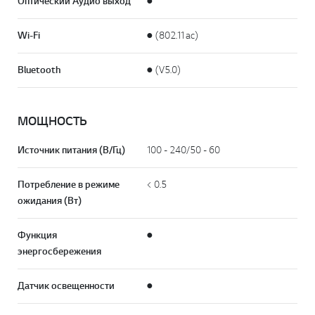
Оптический Аудио выход
●
Wi-Fi
● (802.11ac)
Bluetooth
● (V5.0)
МОЩНОСТЬ
Источник питания (В/Гц)
100 - 240/50 - 60
Потребление в режиме
< 0.5
ожидания (Вт)
Функция
●
энергосбережения
Датчик освещенности
●