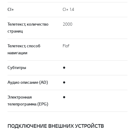
CI+
CI+ 1.4
Телетекст, количество
2000
страниц
Телетекст, способ
Flof
навигации
Субтитры
●
Аудио описание (AD)
●
Электронная
●
телепрограмма (EPG)
ПОДКЛЮЧЕНИЕ ВНЕШНИХ УСТРОЙСТВ