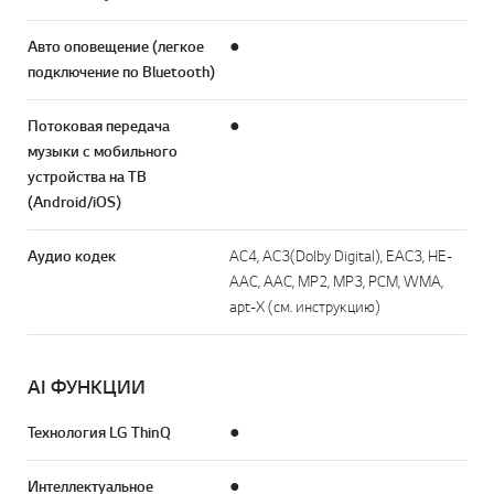
Авто оповещение (легкое
●
подключение по Bluetooth)
Потоковая передача
●
музыки с мобильного
устройства на ТВ
(Android/iOS)
Аудио кодек
AC4, AC3(Dolby Digital), EAC3, HE-
AAC, AAC, MP2, MP3, PCM, WMA,
apt-X (см. инструкцию)
AI ФУНКЦИИ
Технология LG ThinQ
●
Интеллектуальное
●