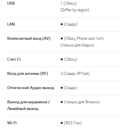
USB
1 (Сбоку)
(Differ by region)
LAN
● (Сзади)
Композитный вход (AV)
● (Сбоку, Phone Jack тип)
(только для Индии)
Слот CI
● (Сбоку)
Вход для антенны (RF)
2 (Сзади, RF/Sat)
Оптический Аудио выход
● (Сзади)
Выход для наушников /
● (только для Японии)
Линейный выход
Wi-Fi
● (802.11ac)