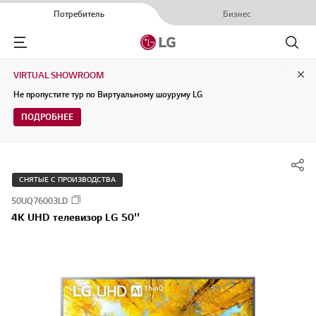
Потребитель
Бизнес
Menu
Поиск
VIRTUAL SHOWROOM
Clo
Не пропустите тур по Виртуальному шоуруму LG
ПОДРОБНЕЕ
СНЯТЫЕ С ПРОИЗВОДСТВА
50UQ76003LD
4K UHD телевизор LG 50''