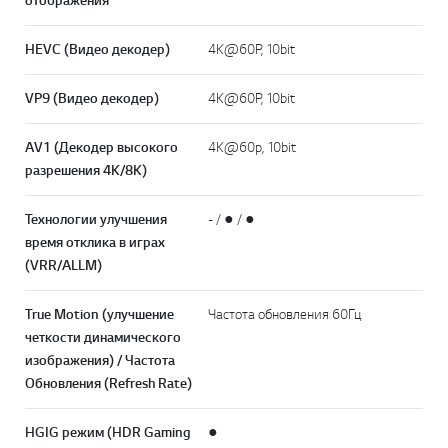
отображения
HEVC (Видео декодер)
4K@60P, 10bit
VP9 (Видео декодер)
4K@60P, 10bit
AV1 (Декодер высокого
4K@60p, 10bit
разрешения 4K/8K)
Технологии улучшения
- / ● / ●
время отклика в играх
(VRR/ALLM)
True Motion (улучшение
Частота обновления 60Гц
четкости динамического
изображения) / Частота
Обновления (Refresh Rate)
HGIG режим (HDR Gaming
●