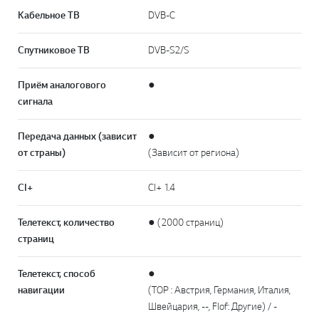
Кабельное ТВ
DVB-C
Спутниковое ТВ
DVB-S2/S
Приём аналогового
●
сигнала
Передача данных (зависит
●
от страны)
(Зависит от региона)
CI+
CI+ 1.4
Телетекст, количество
● (2000 страниц)
страниц
Телетекст, способ
●
навигации
(TOP : Австрия, Германия, Италия,
Швейцария, --, Flof: Другие) / -