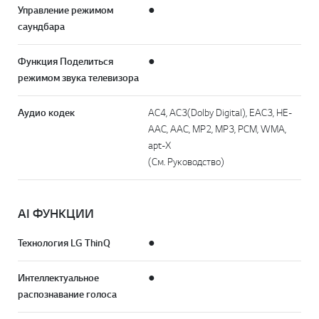
Управление режимом
●
саундбара
Функция Поделиться
●
режимом звука телевизора
Аудио кодек
AC4, AC3(Dolby Digital), EAC3, HE-
AAC, AAC, MP2, MP3, PCM, WMA,
apt-X
(См. Руководство)
AI ФУНКЦИИ
Технология LG ThinQ
●
Интеллектуальное
●
распознавание голоса