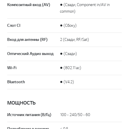
Композитный вход (AV)
● (Сзади, Component in/AV in
common)
Слот CI
● (Сбоку)
Вход для антенны (RF)
2 (Сзади, RF/Sat)
Оптический Аудио выход
● (Сзади)
Wi-Fi
● (802.11ac)
Bluetooth
● (V4.2)
МОЩНОСТЬ
Источник питания (В/Гц)
100 - 240/50 - 60
Потребление в режиме
< 0.5