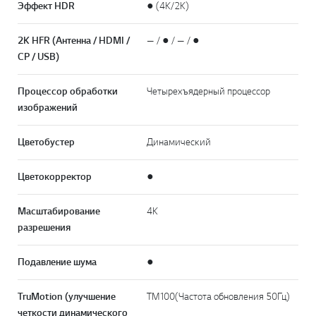
Эффект HDR
● (4K/2K)
2K HFR (Антенна / HDMI /
— / ● / — / ●
CP / USB)
Процессор обработки
Четырехъядерный процессор
изображений
Цветобустер
Динамический
Цветокорректор
●
Масштабирование
4K
разрешения
Подавление шума
●
TruMotion (улучшение
TM100(Частота обновления 50Гц)
четкости динамического