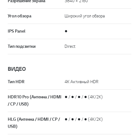
Разрешение экрана
3840 × 2160
Угол обзора
Широкий угол обзора
IPS Panel
●
Тип подсветки
Direct
ВИДЕО
Тип HDR
4K Активный HDR
HDR10 Pro (Антенна / HDMI
● / ● / ● / ● (4K/2K)
/ CP / USB)
HLG (Антенна / HDMI / CP /
● / ● / ● / ● (4K/2K)
USB)