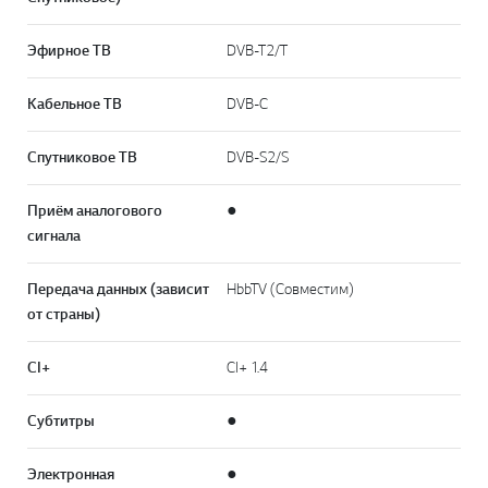
Эфирное ТВ
DVB-T2/T
Кабельное ТВ
DVB-C
Спутниковое ТВ
DVB-S2/S
Приём аналогового
●
сигнала
Передача данных (зависит
HbbTV (Совместим)
от страны)
CI+
CI+ 1.4
Субтитры
●
Электронная
●