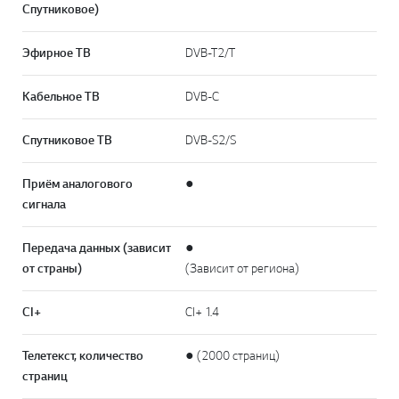
Спутниковое)
Эфирное ТВ
DVB-T2/T
Кабельное ТВ
DVB-C
Спутниковое ТВ
DVB-S2/S
Приём аналогового
●
сигнала
Передача данных (зависит
●
от страны)
(Зависит от региона)
CI+
CI+ 1.4
Телетекст, количество
● (2000 страниц)
страниц