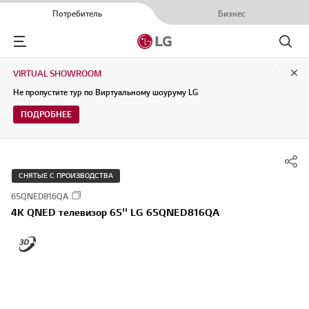
Потребитель
Бизнес
Menu
Поиск
VIRTUAL SHOWROOM
Clo
Не пропустите тур по Виртуальному шоуруму LG
ПОДРОБНЕЕ
СНЯТЫЕ С ПРОИЗВОДСТВА
65QNED816QA
4K QNED телевизор 65'' LG 65QNED816QA