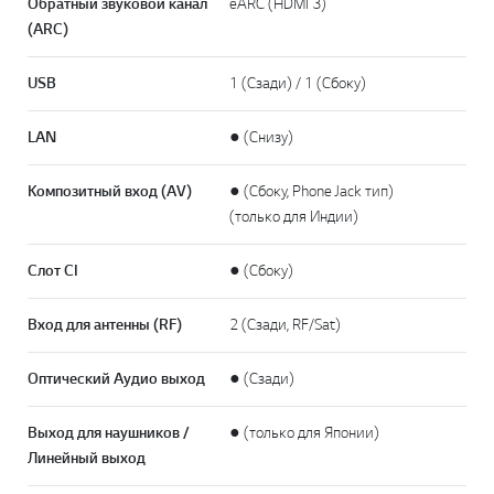
Обратный звуковой канал
eARC (HDMI 3)
(ARC)
USB
1 (Сзади) / 1 (Сбоку)
LAN
● (Снизу)
Композитный вход (AV)
● (Сбоку, Phone Jack тип)
(только для Индии)
Слот CI
● (Сбоку)
Вход для антенны (RF)
2 (Сзади, RF/Sat)
Оптический Аудио выход
● (Сзади)
Выход для наушников /
● (только для Японии)
Линейный выход