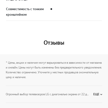
Совместимость с тонким
●
кронштейном
Отзывы
* Цены, акции и наличие могут варьироваться в зависимости от магазина
и онлайн. Цены могут быть изменены без предварительного уведомления.
Количество ограничено. Уточните у местных продавцов окончательную
цену и наличие.
Огромный выбор телевизоров LG с диагональю экрана от 22 до 97 дюймов. Выбор разрешения экрана от HD до 4К и даже 8К. Предусмотрены все функции Smart TV, а также интеллектуальное управление со смартфона с приложением LG ThinQ. Есть модели с частотой обновления картинки в 120 Гц. Получите море удовольствия от любимых фильмов и передач!
ЕЩЕ
География продаж: найдите технику LG в вашем городе