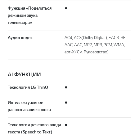
Функция «Поделиться
●
режимом звука
телевизора»
Аудио кодек
AC4, AC3(Dolby Digital), EAC3, HE-
AAC, AAC, MP2, MP3, PCM, WMA,
apt-X (См. Руководство)
AI ФУНКЦИИ
Технология LG ThinQ
●
Интеллектуальное
●
распознавание голоса
Технология речевого ввода
●
текста (Speech to Text)