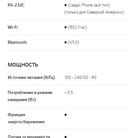
RS-232C
● (сзади, Phone Jack тип)
(только для Северной Америки)
Wi-Fi
● (802.11ac)
Bluetooth
● (V5.0)
МОЩНОСТЬ
Источник питания (В/Гц)
100 - 240/50 - 60
Потребление в режиме
< 0.5
ожидания (Вт)
Функция
●
энергосбережения
Датчик освещенности
●