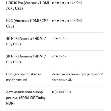
HDR10 Pro (Антенна / HDMI
● / ● / ● / ● (4K/2K)
/ CP / USB)
HLG (Антенна / HDMI / CP /
● / ● / ● / ● (4K/2K)
USB)
4K HFR (Антенна / HDMI /
- / ● / - / -
CP / USB)
2K HFR (Антенна / HDMI /
- / ● / - / -
CP / USB)
Процессор обработки
Интеллектуальный процессор α7 V
изображений
поколения 4K
Автоматический выбор
● (SDR/HDR)
режима (SDR/HDR/Dolby
HDR)