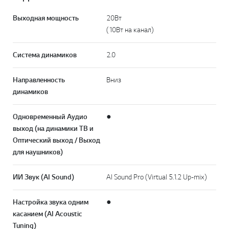
Выходная мощность
20Вт
(10Вт на канал)
Система динамиков
2.0
Направленность
Вниз
динамиков
Одновременный Аудио
●
выход (на динамики TB и
Оптический выход / Выход
для наушников)
ИИ Звук (AI Sound)
AI Sound Pro (Virtual 5.1.2 Up-mix)
Настройка звука одним
●
касанием (AI Acoustic
Tuning)