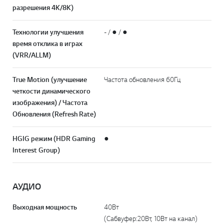
разрешения 4K/8K)
Технологии улучшения
- / ● / ●
время отклика в играх
(VRR/ALLM)
True Motion (улучшение
Частота обновления 60Гц
четкости динамического
изображения) / Частота
Обновления (Refresh Rate)
HGIG режим (HDR Gaming
●
Interest Group)
АУДИО
Выходная мощность
40Вт
(Сабвуфер:20Вт, 10Вт на канал)