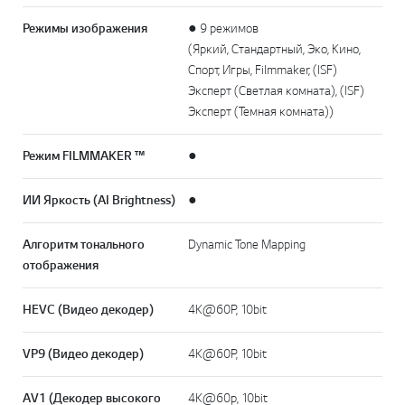
Режимы изображения
● 9 режимов
(Яркий, Стандартный, Эко, Кино,
Спорт, Игры, Filmmaker, (ISF)
Эксперт (Светлая комната), (ISF)
Эксперт (Темная комната))
Режим FILMMAKER ™
●
ИИ Яркость (AI Brightness)
●
Алгоритм тонального
Dynamic Tone Mapping
отображения
HEVC (Видео декодер)
4K@60P, 10bit
VP9 (Видео декодер)
4K@60P, 10bit
AV1 (Декодер высокого
4K@60p, 10bit