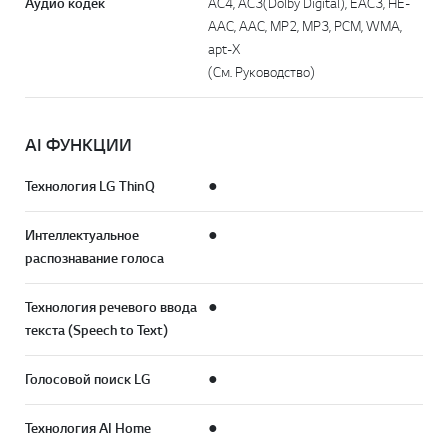
Аудио кодек
AC4, AC3(Dolby Digital), EAC3, HE-
AAC, AAC, MP2, MP3, PCM, WMA,
apt-X
(См. Руководство)
AI ФУНКЦИИ
Технология LG ThinQ
●
Интеллектуальное
●
распознавание голоса
Технология речевого ввода
●
текста (Speech to Text)
Голосовой поиск LG
●
Технология AI Home
●