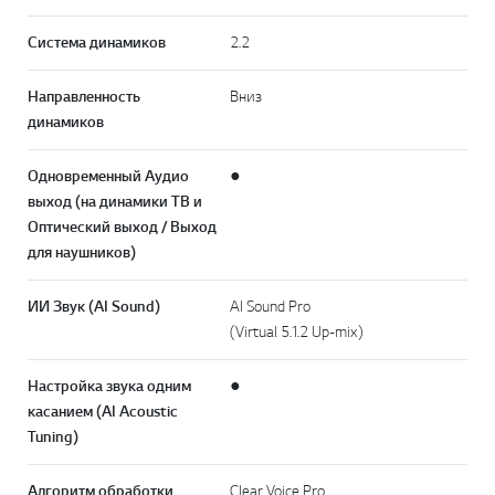
Система динамиков
2.2
Направленность
Вниз
динамиков
Одновременный Аудио
●
выход (на динамики TB и
Оптический выход / Выход
для наушников)
ИИ Звук (AI Sound)
AI Sound Pro
(Virtual 5.1.2 Up-mix)
Настройка звука одним
●
касанием (AI Acoustic
Tuning)
Алгоритм обработки
Clear Voice Pro