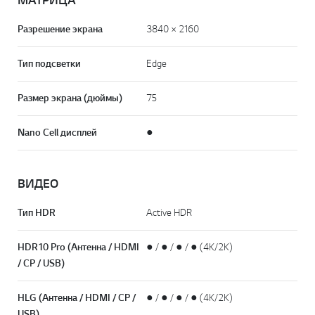
МАТРИЦА
Разрешение экрана
3840 × 2160
Тип подсветки
Edge
Размер экрана (дюймы)
75
Nano Cell дисплей
●
ВИДЕО
Тип HDR
Active HDR
HDR10 Pro (Антенна / HDMI
● / ● / ● / ● (4K/2K)
/ CP / USB)
HLG (Антенна / HDMI / CP /
● / ● / ● / ● (4K/2K)
USB)