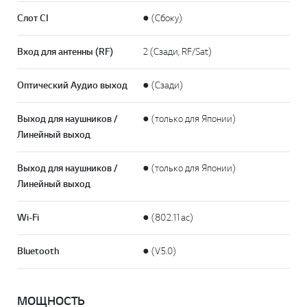
Слот CI
● (Сбоку)
Вход для антенны (RF)
2 (Сзади, RF/Sat)
Оптический Аудио выход
● (Сзади)
Выход для наушников /
● (только для Японии)
Линейный выход
Выход для наушников /
● (только для Японии)
Линейный выход
Wi-Fi
● (802.11ac)
Bluetooth
● (V5.0)
МОЩНОСТЬ