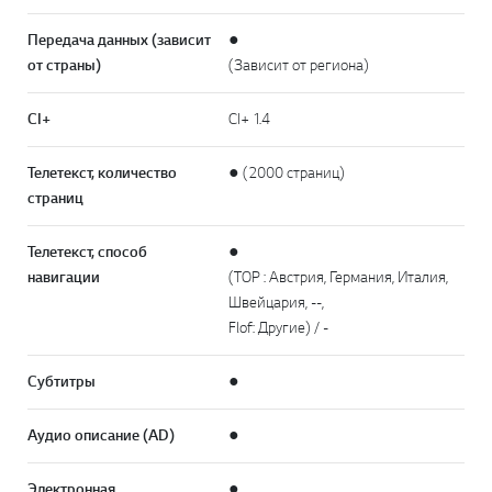
Передача данных (зависит
●
от страны)
(Зависит от региона)
CI+
CI+ 1.4
Телетекст, количество
● (2000 страниц)
страниц
Телетекст, способ
●
навигации
(TOP : Австрия, Германия, Италия,
Швейцария, --,
Flof: Другие) / -
Субтитры
●
Аудио описание (AD)
●
Электронная
●