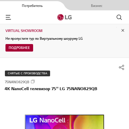
Потребитель
Бизнес
Menu
Поиск
VIRTUAL SHOWROOM
Clo
Не пропустите тур по Виртуальному шоуруму LG
ПОДРОБНЕЕ
СНЯТЫЕ С ПРОИЗВОДСТВА
75NANO829QB
4K NanoCell телевизор 75'' LG 75NANO829QB