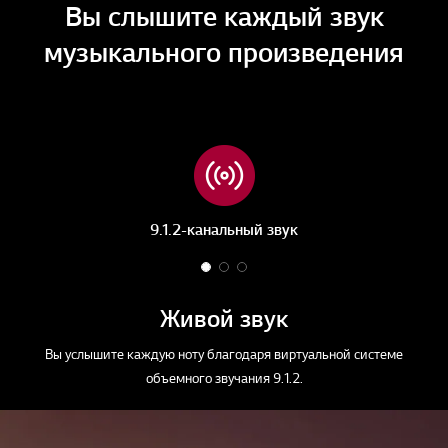
Вы слышите каждый звук
музыкального произведения
9.1.2-канальный звук
1
2
3
o
o
o
f
f
f
Живой звук
3
3
3
Вы услышите каждую ноту благодаря виртуальной системе
объемного звучания 9.1.2.