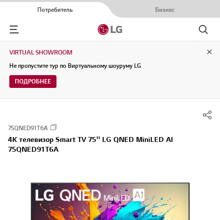
Потребитель
Бизнес
Menu
Поиск
VIRTUAL SHOWROOM
Clo
Не пропустите тур по Виртуальному шоуруму LG
ПОДРОБНЕЕ
75QNED91T6A
4K телевизор Smart TV 75'' LG QNED MiniLED AI
75QNED91T6A