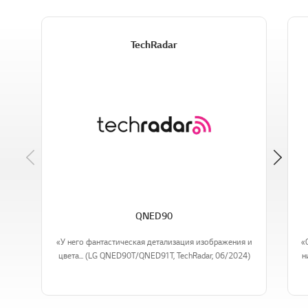
TechRadar
Previous
QNED90
«У него фантастическая детализация изображения и
«
цвета... (LG QNED90T/QNED91T, TechRadar, 06/2024)
н