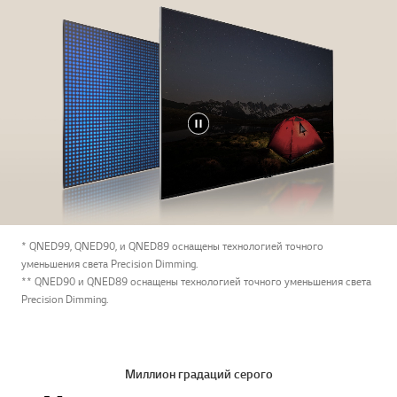
* QNED99, QNED90, и QNED89 оснащены технологией точного
уменьшения света Precision Dimming.
** QNED90 и QNED89 оснащены технологией точного уменьшения света
Precision Dimming.
Миллион градаций серого