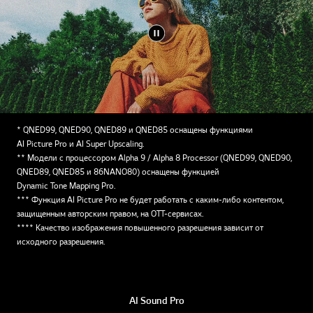
* QNED99, QNED90, QNED89 и QNED85 оснащены функциями
AI Picture Pro и AI Super Upscaling.
** Модели с процессором Alpha 9 / Alpha 8 Processor (QNED99, QNED90,
QNED89, QNED85 и 86NANO80) оснащены функцией
Dynamic Tone Mapping Pro.
*** Функция AI Picture Pro не будет работать с каким-либо контентом,
защищенным авторским правом, на OTT-сервисах.
**** Качество изображения повышенного разрешения зависит от
исходного разрешения.
AI Sound Pro