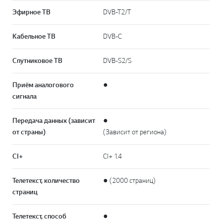
Эфирное ТВ
DVB-T2/T
Кабельное ТВ
DVB-C
Спутниковое ТВ
DVB-S2/S
Приём аналогового
●
сигнала
Передача данных (зависит
●
от страны)
(Зависит от региона)
CI+
CI+ 1.4
Телетекст, количество
● (2000 страниц)
страниц
Телетекст, способ
●