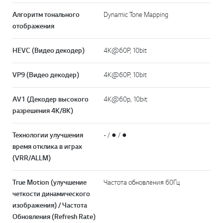
Алгоритм тонального
Dynamic Tone Mapping
отображения
HEVC (Видео декодер)
4K@60P, 10bit
VP9 (Видео декодер)
4K@60P, 10bit
AV1 (Декодер высокого
4K@60p, 10bit
разрешения 4K/8K)
Технологии улучшения
- / ● / ●
время отклика в играх
(VRR/ALLM)
True Motion (улучшение
Частота обновления 60Гц
четкости динамического
изображения) / Частота
Обновления (Refresh Rate)