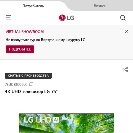
Потребитель
Бизнес
Menu
Поиск
VIRTUAL SHOWROOM
Clo
Не пропустите тур по Виртуальному шоуруму LG
ПОДРОБНЕЕ
СНЯТЫЕ С ПРОИЗВОДСТВА
75UQ81009LC
4K UHD телевизор LG 75''