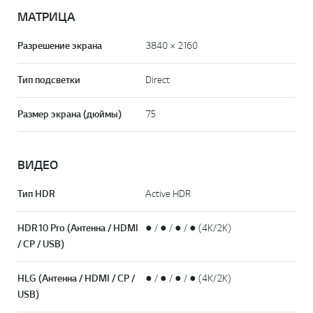
МАТРИЦА
Разрешение экрана
3840 × 2160
Тип подсветки
Direct
Размер экрана (дюймы)
75
ВИДЕО
Тип HDR
Active HDR
HDR10 Pro (Антенна / HDMI
● / ● / ● / ● (4K/2K)
/ CP / USB)
HLG (Антенна / HDMI / CP /
● / ● / ● / ● (4K/2K)
USB)