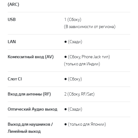
(ARC)
USB
1 (Сбоку)
(В зависимости от региона)
LAN
● (Сзади)
Композитный вход (AV)
● (Сбоку, Phone Jack тип)
(только для Индии)
Слот CI
● (Сбоку)
Вход для антенны (RF)
2 (Сбоку, RF/Sat)
Оптический Аудио выход
● (Сзади)
Выход для наушников /
● (только для Японии)
Линейный выход