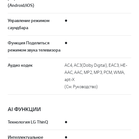
(Android/iOS)
Управление режимом
●
саундбара
Функция Поделиться
●
режимом звука телевизора
Аудио кодек
AC4, AC3(Dolby Digital), EAC3, HE-
AAC, AAC, MP2, MP3, PCM, WMA,
apt-X
(См. Руководство)
AI ФУНКЦИИ
Технология LG ThinQ
●
Интеллектуальное
●