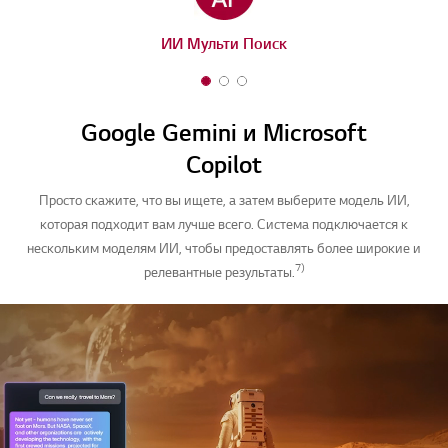
ИИ Мульти Поиск
1
2
3
o
o
o
f
f
f
Google Gemini и Microsoft
3
3
3
Copilot
Просто скажите, что вы ищете, а затем выберите модель ИИ,
которая подходит вам лучше всего. Система подключается к
нескольким моделям ИИ, чтобы предоставлять более широкие и
7)
релевантные результаты.