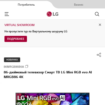
Потребитель
Бизнес
Menu
Поиск
VIRTUAL SHOWROOM
Clo
Не пропустите тур по Виртуальному шоуруму LG
ПОДРОБНЕЕ
НОВИНКА
86MRGB86B6A
86-дюймовый телевизор Смарт ТВ LG Mini RGB evo AI
MRGB86 4K