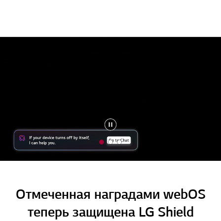
1
2
3
o
o
o
f
f
f
3
3
3
Отмеченная наградами webOS
теперь защищена LG Shield