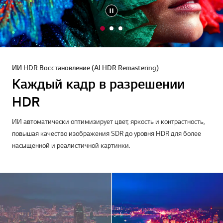
1
2
3
o
o
o
f
f
f
3
3
3
ИИ HDR Восстановление (AI HDR Remastering)
Каждый кадр в разрешении
HDR
ИИ автоматически оптимизирует цвет, яркость и контрастность,
повышая качество изображения SDR до уровня HDR для более
насыщенной и реалистичной картинки.