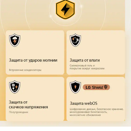
LG Квад защита
Ваш LG ТВ создан долговечным
благодаря LG Квад Защите
Ваш LG ТВ защищен целиком, от аппаратного до программного
обеспечения. Встроенные конденсаторы защищают от высокого
напряжения, включая удары молнии, а полупроводники
разработаны с защитой от скачков напряжения. Силиконовый
гель и защитные покрытия защищают чипсеты от влажности, а
благодаря LG Shield ваши данные остаются в безопасности.