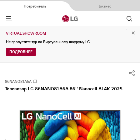
Потребитель
Бизнес
Menu
Поиск
VIRTUAL SHOWROOM
Clo
Не пропустите тур по Виртуальному шоуруму LG
ПОДРОБНЕЕ
86NANO81A6A
Телевизор LG 86NANO81A6A 86'' Nanocell AI 4K 2025