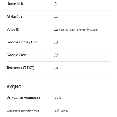
Home Hub
Да
AI Чатбот
Да
Voice ID
Да (за исключением России)
Google Home / Hub
Да
Google Cast
Да
Телетекст (TTXT)
да
АУДИО
Выходная мощность
20 Вт
Система динамиков
2.0 Канал