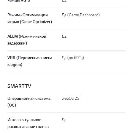
Режим HGIG
Да
Режим «Оптимизации
Да (Game Dashboard)
игры» (Game Optimizer)
ALLM (Режим низкой
Да
задержки)
VRR (Переменная смена
Да (до 60Гц)
кадров)
SMART TV
Операционная система
webOS 25
(ОС)
Интеллектуальное
Да
распознавание голоса