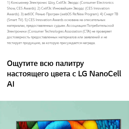
1) Консьюмер Электронис Шоу, СиИЭс Эвордс (Consumer Electronics
Show, CES Awards). 2) СиИЭс Инновайшен Эвордс (CES Innovation
Awards). 3) вебОС Ренью Програм (webOS Re:New Program). 4) Смарт ТВ
(Smart TV). 5) CES Innovation Awards основана на описательных
материалах, предоставленных судьям. Ассоциация Потребительской
Электроники (Consumer Technologies Assosiation (CTA) не проверяет
достоверность предоставленных материалов или заявлений и не
тестирует продукцию, за которую присуждается награда.
Ощутите всю палитру
настоящего цвета с LG NanoCell
AI