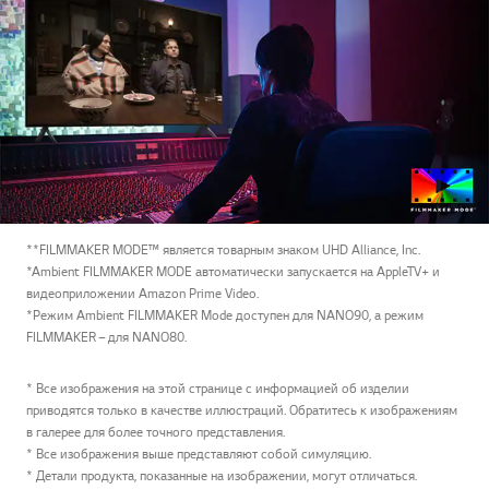
**FILMMAKER MODE™ является товарным знаком UHD Alliance, Inc.
*Ambient FILMMAKER MODE автоматически запускается на AppleTV+ и
видеоприложении Amazon Prime Video.
*Режим Ambient FILMMAKER Mode доступен для NANO90, а режим
FILMMAKER – для NANO80.
* Все изображения на этой странице с информацией об изделии
приводятся только в качестве иллюстраций. Обратитесь к изображениям
в галерее для более точного представления.
* Все изображения выше представляют собой симуляцию.
* Детали продукта, показанные на изображении, могут отличаться.