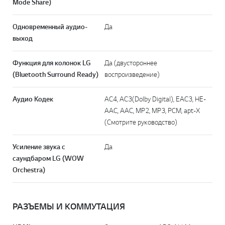
Mode Share)
Одновременный аудио-
Да
выход
Функция для колонок LG
Да (двустороннее
(Bluetooth Surround Ready)
воспроизведение)
Аудио Кодек
AC4, AC3(Dolby Digital), EAC3, HE-
AAC, AAC, MP2, MP3, PCM, apt-X
(Смотрите руководство)
Усиление звука с
Да
саундбаром LG (WOW
Orchestra)
Перей
РАЗЪЕМЫ И КОММУТАЦИЯ