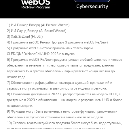
1) ИИ Пикчер Визард (AI Picture Wizard).
2) ИИ Саунд Визард (AI Sound Wizard).
3) Хай, ЭлДжи! (Hi, LG!).
4) Программа вебОС Ренью Програм (Программа webOS Re:New)
5) Программа webOS Re:New применима к телевизорам
OLED/QNED/NanoCell/UHD 2025 г. выпуска.
6) Программа webOS Re:New предусматривает в общей сложности четыре
обновления в течение пяти лет, порогом является предустановленная
версия webOS, а график обновлений варьируется от конца месяца до
начала года.
7) Обновления и график работы некоторых функций, приложений и
сервисов могут отличаться в зависимости от модели и региона.
8) Обновления, доступные в 2022 г., распространяются на модель OLED, а
доступные в 2023 г. обновления — на модели с разрешением UHD и более
поздние модели.
9) Функции могут быть изменены, а некоторые функции, приложения и
обновления услуг могут отличаться в зависимости от модели.
10) Сервисы мультимедийного продукта Smart могут быть недоступными,
если ваш телевизор не прошел сертификацию в соответствии с