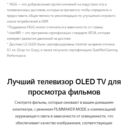
* HGiG — это добровольная группа компаний из индустрии игр и
телевизионных дисплеев, которые встречаются, чтобы определить и
предоставить общественности рекомендации по улучшению игрового
опыта потребителей в HDR.
*Поддержка HGiG может отличаться в зависимости от страны.
*clearMR — это программа сертификации стандарта VESA, которая
измеряет размытие движений на дисплее.
* Дисплеи LG OLED были сертифицированы Intertek на время отклика
0,1 мс (Gray-to-Gray), а также получили сертификацию Qualified Gaming
Performance.
Лучший телевизор OLED TV для
просмотра фильмов
Перей
Смотрите фильмы, которые оживают в вашем домашнем
кинотеатре, с режимом FILMMAKER MODE и компенсацией
окружающего света в зависимости от освещенности, что
обеспечивает качество изображения, соответствующее