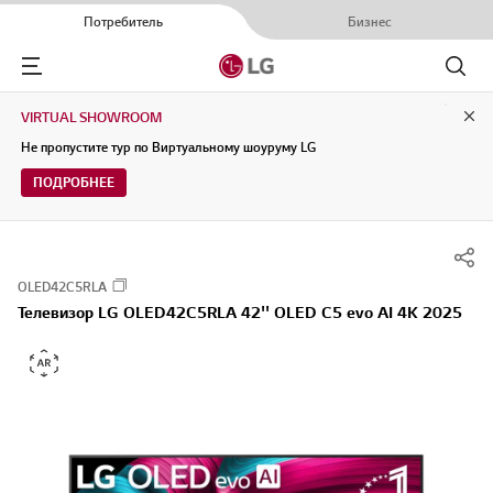
Потребитель
Бизнес
Menu
Поиск
VIRTUAL SHOWROOM
Clo
Не пропустите тур по Виртуальному шоуруму LG
ПОДРОБНЕЕ
OLED42C5RLA
Телевизор LG OLED42C5RLA 42'' OLED C5 evo AI 4K 2025