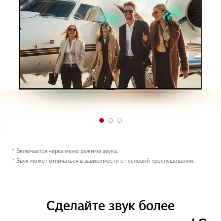
1
2
3
o
o
o
f
f
f
* Включается через меню режима звука.
3
3
3
* Звук может отличаться в зависимости от условий прослушивания.
Сделайте звук более