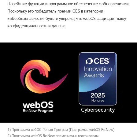
Новейшие функции и программное обеспечение с обновлениями.
Поскольку это победитель премии CES в категории
кибербезопасности, будьте уверены, что webOS защищает вашу
конфиденциальность и данные.
1) Программа вебОС Ренью Програм (Программа webOS Re:New)
2) Программа webOS Re:New применима к телевизорам