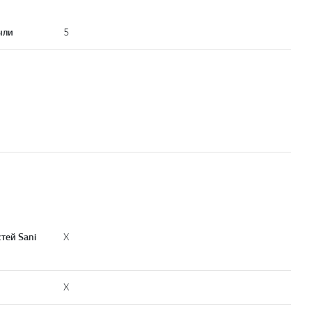
ыли
5
тей Sani
X
X