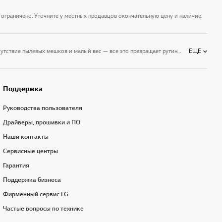
 ограничено. Уточните у местных продавцов окончательную цену и наличие.
Пылесосы LG — мощная бытовая техника, которая делает уборку помещения быстрой и эффективной.Компактные габариты, высокая мощность всасывания, отсутствие пылевых мешков и малый вес — все это превращает рутинную домашнюю работу в развлечение. Ассортимент пылесосов LG включает недорогие модели, пылесосы-роботы, чистящую и даже беспроводную технику. Хотите, чтобы дом сиял чистотой, а у вас оставались силы и время на любимые занятия? Воспользуйтесь прогрессивными и высокотехнологичными пылесосами LG.
ЕЩЕ
Поддержка
Руководства пользователя
Драйверы, прошивки и ПО
Наши контакты
Сервисные центры
Гарантия
Поддержка бизнеса
Фирменный сервис LG
Частые вопросы по технике