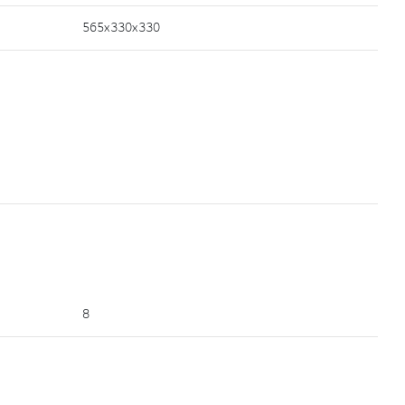
565x330x330
8