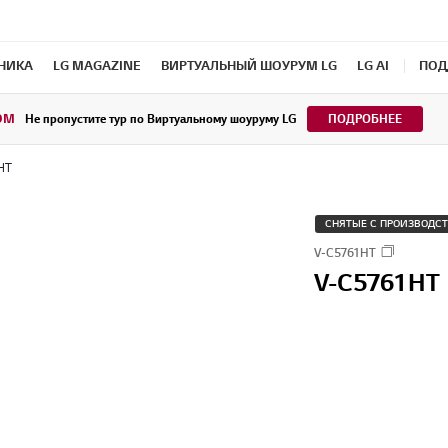
ХНИКА
LG MAGAZINE
ВИРТУАЛЬНЫЙ ШОУРУМ LG
LG AI
ПОД
OM
Не пропустите тур по Виртуальному шоуруму LG
ПОДРОБНЕЕ
HT
СНЯТЫЕ С ПРОИЗВОДС
V-C5761HT
V-C5761HT