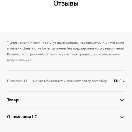
Отзывы
* Цены, акции и наличие могут варьироваться в зависимости от магазина
и онлайн. Цены могут быть изменены без предварительного уведомления.
Количество ограничено. Уточните у местных продавцов окончательную
цену и наличие.
Пылесосы LG — мощная бытовая техника, которая делает уборку помещения быстрой и эффективной.Компактные габариты, высокая мощность всасывания, отсутствие пылевых мешков и малый вес — все это превращает рутинную домашнюю работу в развлечение. Ассортимент пылесосов LG включает недорогие модели, пылесосы-роботы, чистящую и даже беспроводную технику. Хотите, чтобы дом сиял чистотой, а у вас оставались силы и время на любимые занятия? Воспользуйтесь прогрессивными и высокотехнологичными пылесосами LG.
ЕЩЕ
Товары
О компании LG