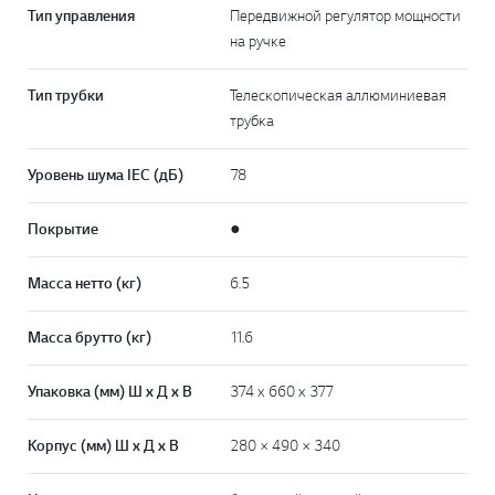
Тип управления
Передвижной регулятор мощности
на ручке
Тип трубки
Телескопическая аллюминиевая
трубка
Уровень шума IEC (дБ)
78
Покрытие
●
Масса нетто (кг)
6.5
Масса брутто (кг)
11.6
Упаковка (мм) Ш х Д х В
374 x 660 x 377
Корпус (мм) Ш х Д х В
280 × 490 × 340