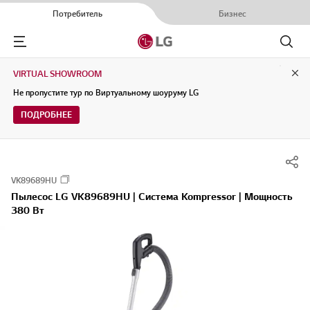
Потребитель
Бизнес
Menu
Поиск
VIRTUAL SHOWROOM
Clo
Не пропустите тур по Виртуальному шоуруму LG
ПОДРОБНЕЕ
VK89689HU
Пылесос LG VK89689HU | Система Kompressor | Мощность
380 Вт