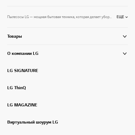
Пылесосы LG — мощная бытовая техника, которая делает уборку помещения быстрой и эффективной.Компактные габариты, высокая мощность всасывания, отсутствие пылевых мешков и малый вес — все это превращает рутинную домашнюю работу в развлечение. Ассортимент пылесосов LG включает недорогие модели, пылесосы-роботы, чистящую и даже беспроводную технику. Хотите, чтобы дом сиял чистотой, а у вас оставались силы и время на любимые занятия? Воспользуйтесь прогрессивными и высокотехнологичными пылесосами LG.
ЕЩЕ
Товары
О компании LG
LG SIGNATURE
LG ThinQ
LG MAGAZINE
Виртуальный шоурум LG