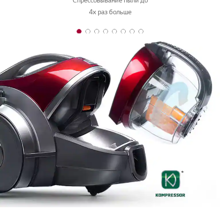
Спрессовывание пыли до
4х раз больше
1 of 8
2 of 8
3 of 8
4 of 8
5 of 8
6 of 8
7 of 8
8 of 8