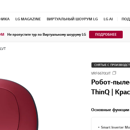
ХНИКА
LG MAGAZINE
ВИРТУАЛЬНЫЙ ШОУРУМ LG
LG AI
ПОД
OM
Не пропустите тур по Виртуальному шоуруму LG
ПОДРОБНЕЕ
LVT
СНЯТЫЕ С ПРОИЗВОДС
VRF6670LVT
Робот-пыле
ThinQ | Кра
Основные функции
Smart Inverter Mo