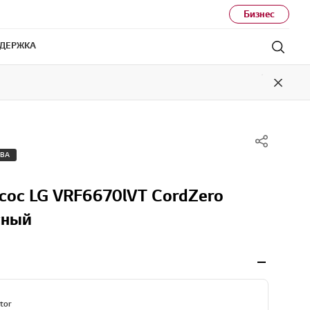
Бизнес
ДЕРЖКА
Поис
Close
ТВА
сос LG VRF6670lVT CordZero
сный
tor