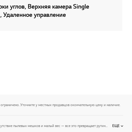
ки углов, Верхняя камера Single
, Удаленное управление
 ограничено. Уточните у местных продавцов окончательную цену и наличие.
Пылесосы LG — мощная бытовая техника, которая делает уборку помещения быстрой и эффективной.Компактные габариты, высокая мощность всасывания, отсутствие пылевых мешков и малый вес — все это превращает рутинную домашнюю работу в развлечение. Ассортимент пылесосов LG включает недорогие модели, пылесосы-роботы, чистящую и даже беспроводную технику. Хотите, чтобы дом сиял чистотой, а у вас оставались силы и время на любимые занятия? Воспользуйтесь прогрессивными и высокотехнологичными пылесосами LG.
ЕЩЕ