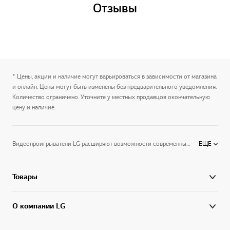
Отзывы
* Цены, акции и наличие могут варьироваться в зависимости от магазина
и онлайн. Цены могут быть изменены без предварительного уведомления.
Количество ограничено. Уточните у местных продавцов окончательную
цену и наличие.
Видеопроигрыватели LG расширяют возможности современных Smart TV LG на базе последней версии WebOS. Теперь вы сможете смотреть видео во многих форматах — от DVD до Blu-ray дисков. Наслаждайтесь сверхчетким изображением, которое воспроизводит мельчайшие детали изображения. Благодаря Wi-Fi Direct подключайте к видеопроигрывателю различные устройства. При желании, воспроизводите видео с USB-носителей – с флешки или с переносного жесткого диска. В каталоге представлены видеопроигрыватели с функцией караоке, а значит, вы сможете весело провести время в компании друзей. Видеопроигрыватели LG — это возможность получить максимум удовольствия от просмотра фильма у себя дома.
ЕЩЕ
Товары
О компании LG