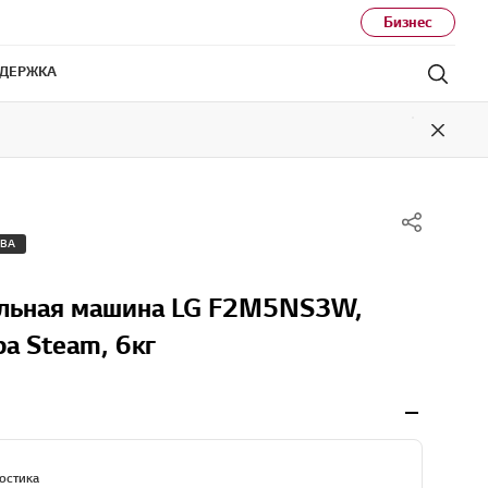
Бизнес
ДЕРЖКА
Поис
Close
ТВА
альная машина LG F2M5NS3W,
а Steam, 6кг
остика