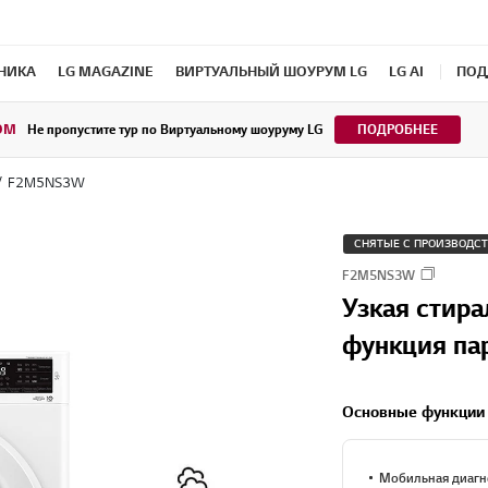
ХНИКА
LG MAGAZINE
ВИРТУАЛЬНЫЙ ШОУРУМ LG
LG AI
ПОД
OM
Не пропустите тур по Виртуальному шоуруму LG
ПОДРОБНЕЕ
F2M5NS3W
СНЯТЫЕ С ПРОИЗВОДС
F2M5NS3W
Узкая стир
функция пар
Основные функции
Мобильная диагн