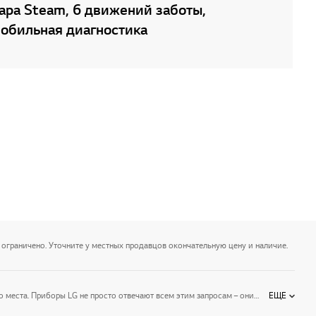
ара Steam, 6 движений заботы,
обильная диагностика
 ограничено. Уточните у местных продавцов окончательную цену и наличие.
Бытовая техника – это то, что делает нашу жизнь проще. Мы все хотим, чтобы она была удобной, надежной, хорошо вписывалась в интерьер и не занимала много места. Приборы LG не просто отвечают всем этим запросам – они выводят само понятие бытовой техники на новый уровень. Создавая потребительскую электронику, компания стремится расширить ее привычный функционал, сделать прогрессивные технологии более доступными, управление более удобным, а дизайн – опережающим время. LG – это техника, которая делает прогресс частью повседневной жизни.
ЕЩЕ