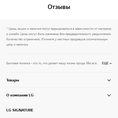
Отзывы
* Цены, акции и наличие могут варьироваться в зависимости от магазина
и онлайн. Цены могут быть изменены без предварительного уведомления.
Количество ограничено. Уточните у местных продавцов окончательную
цену и наличие.
Бытовая техника – это то, что делает нашу жизнь проще. Мы все хотим, чтобы она была удобной, надежной, хорошо вписывалась в интерьер и не занимала много места. Приборы LG не просто отвечают всем этим запросам – они выводят само понятие бытовой техники на новый уровень. Создавая потребительскую электронику, компания стремится расширить ее привычный функционал, сделать прогрессивные технологии более доступными, управление более удобным, а дизайн – опережающим время. LG – это техника, которая делает прогресс частью повседневной жизни.
ЕЩЕ
Товары
О компании LG
LG SIGNATURE