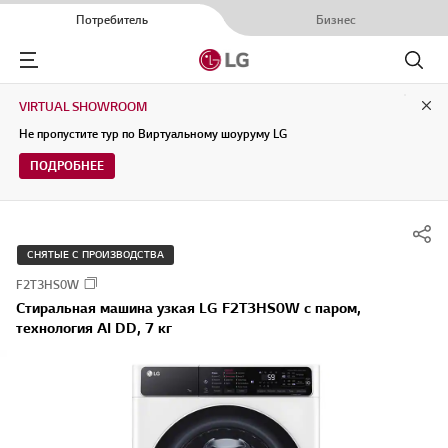
Потребитель
Бизнес
Menu
Поиск
VIRTUAL SHOWROOM
Clo
Не пропустите тур по Виртуальному шоуруму LG
ПОДРОБНЕЕ
СНЯТЫЕ С ПРОИЗВОДСТВА
F2T3HS0W
Стиральная машина узкая LG F2T3HS0W с паром,
технология AI DD, 7 кг