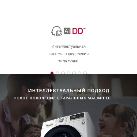
Интеллектуальная
система определения
типа ткани
1 of 7
2 of 7
3 of 7
4 of 7
5 of 7
6 of 7
7 of 7