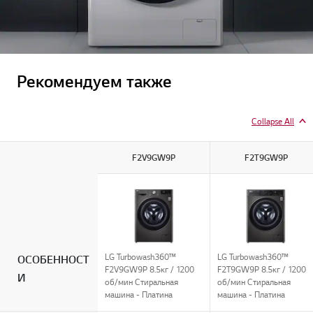
Рекомендуем также
Collapse All
F2V9GW9P
F2T9GW9P
LG Turbowash360™
LG Turbowash360™
ОСОБЕННОСТ
F2V9GW9P 8.5кг / 1200
F2T9GW9P 8.5кг / 1200
И
об/мин Стиральная
об/мин Стиральная
машина - Платина
машина - Платина