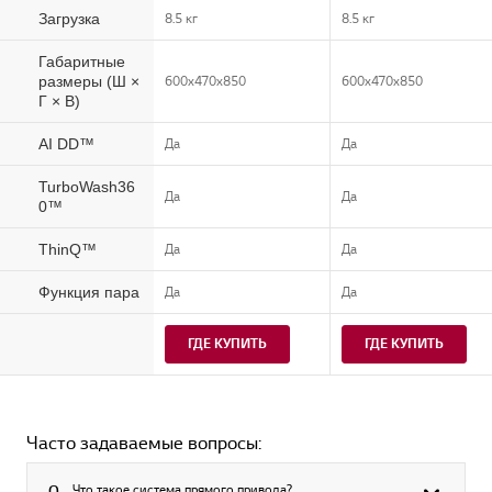
WM_1
WM_1
8.5 кг
8.5 кг
Загрузка
Габаритные
600x470x850
600x470x850
размеры (Ш ×
Г × В)
Да
Да
AI DD™
TurboWash36
Да
Да
0™
Да
Да
ThinQ™
Да
Да
Функция пара
ГДЕ КУПИТЬ
ГДЕ КУПИТЬ
Часто задаваемые вопросы:
Что такое система прямого привода?
Q.