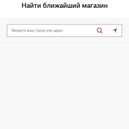
Найти ближайший магазин
Ваше т