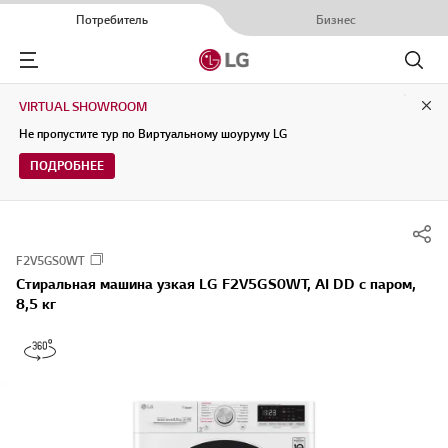
Потребитель
Бизнес
Menu
Поиск
VIRTUAL SHOWROOM
Clo
Не пропустите тур по Виртуальному шоуруму LG
ПОДРОБНЕЕ
F2V5GS0WT
Стиральная машина узкая LG F2V5GS0WT, AI DD с паром,
8,5 кг