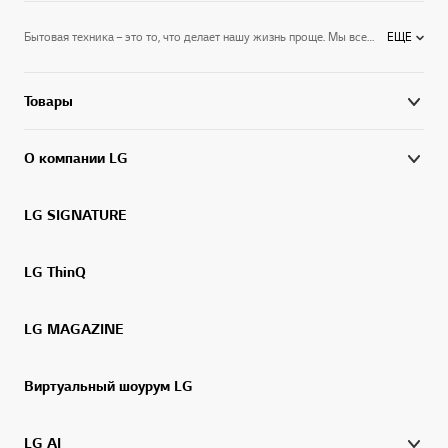
Бытовая техника – это то, что делает нашу жизнь проще. Мы все хотим, чтобы она была удобной, надежной, хорошо вписывалась в интерьер и не занимала много места. Приборы LG не просто отвечают всем этим запросам – они выводят само понятие бытовой техники на новый уровень. Создавая потребительскую электронику, компания стремится расширить ее привычный функционал, сделать прогрессивные технологии более доступными, управление более удобным, а дизайн – опережающим время. LG – это техника, которая делает прогресс частью повседневной жизни.
ЕЩЕ
Товары
О компании LG
LG SIGNATURE
LG ThinQ
LG MAGAZINE
Виртуальный шоурум LG
LG AI