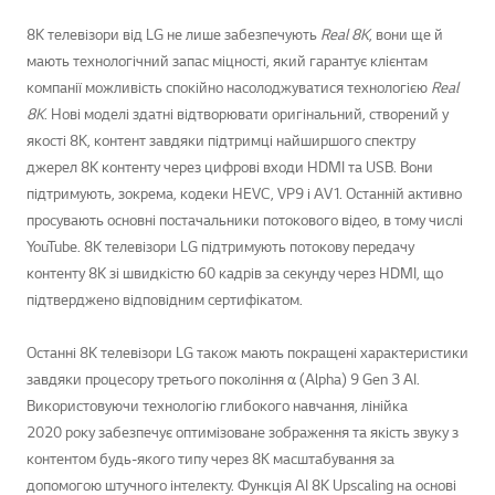
8K телевізори від LG не лише забезпечують
Real 8K
, вони ще й
мають технологічний запас міцності, який гарантує клієнтам
компанії можливість спокійно насолоджуватися технологією
Real
8K
. Нові моделі здатні відтворювати оригінальний, створений у
якості 8К, контент завдяки підтримці найширшого спектру
джерел 8K контенту через цифрові входи HDMI та USB. Вони
підтримують, зокрема, кодеки HEVC, VP9 і AV1. Останній активно
просувають основні постачальники потокового відео, в тому числі
YouTube. 8K телевізори LG підтримують потокову передачу
контенту 8K зі швидкістю 60 кадрів за секунду через HDMI, що
підтверджено відповідним сертифікатом.
Останні 8K телевізори LG також мають покращені характеристики
завдяки процесору третього покоління α (Alpha) 9 Gen 3 AI.
Використовуючи технологію глибокого навчання, лінійка
2020 року забезпечує оптимізоване зображення та якість звуку з
контентом будь-якого типу через 8К масштабування за
допомогою штучного інтелекту. Функція AI 8K Upscaling на основі