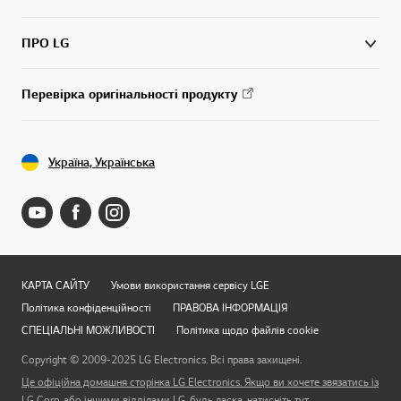
ПРО LG
Перевірка оригінальності продукту
Україна, Українська
КАРТА САЙТУ
Умови використання сервісу LGE
Політика конфіденційності
ПРАВОВА ІНФОРМАЦІЯ
СПЕЦІАЛЬНІ МОЖЛИВОСТІ
Політика щодо файлів cookie
Copyright © 2009-2025 LG Electronics. Всі права захищені.
Це офіційна домашня сторінка LG Electronics. Якщо ви хочете звязатись із
LG Corp. або іншими відділами LG, будь ласка, натисніть тут