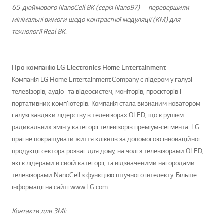
65-дюймового NanoCell 8K (серія Nano97) — перевершили
мінімальні вимоги щодо контрастної модуляції (КМ) для
технології Real 8K.
Про компанію LG Electronics Home Entertainment
Компанія LG Home Entertainment Company є лідером у галузі
телевізорів, аудіо- та відеосистем, моніторів, проєкторів і
портативних комп'ютерів. Компанія стала визнаним новатором
галузі завдяки лідерству в телевізорах OLED, що є рушієм
радикальних змін у категорії телевізорів преміум-сегмента. LG
прагне покращувати життя клієнтів за допомогою інноваційної
продукції сектора розваг для дому, на чолі з телевізорами OLED,
які є лідерами в своїй категорії, та відзначеними нагородами
телевізорами NanoCell з функцією штучного інтелекту. Більше
інформації на сайті www.LG.com.
Контакти для ЗМІ: