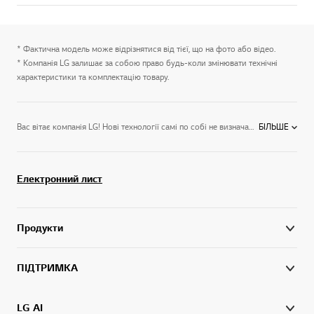
ХОЛОДИЛЬНИКАМИ INSTAVIEW ВІД LG
* Фактична модель може відрізнятися від тієї, що на фото або відео.
* Компанія LG залишає за собою право будь-коли змінювати технічні
характеристики та комплектацію товару.
Вас вітає компанія LG! Нові технології самі по собі не визначають якість життя. Яскраві відчуття та задоволення від їх використання – ось, що важливо! Компанія
БІЛЬШЕ
Електронний лист
Продукти
ПІДТРИМКА
LG AI