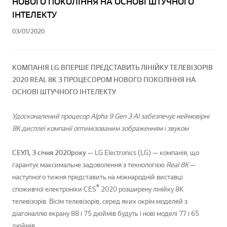
НОВОГО ПОКОЛІННЯ НА ОСНОВІ ШТУЧНОГО
ІНТЕЛЕКТУ
03/01/2020
КОМПАНІЯ LG ВПЕРШЕ ПРЕДСТАВИТЬ ЛІНІЙКУ ТЕЛЕВІЗОРІВ
2020 REAL 8K З ПРОЦЕСОРОМ НОВОГО ПОКОЛІННЯ НА
ОСНОВІ ШТУЧНОГО ІНТЕЛЕКТУ
Удосконалений процесор Alpha 9 Gen 3 AI забезпечує неймовірні
8К дисплеї компанії оптимізованим зображенням і звуком
СЕУЛ, 3 січня 2020 року
— LG Electronics (LG) — компанія, що
гарантує максимальне задоволення з технологією
Real 8K
—
наступного тижня представить на міжнародній виставці
®
споживчої електроніки CES
2020 розширену лінійку 8K
телевізорів. Вісім телевізорів, серед яких окрім моделей з
діагоналлю екрану 88 і 75 дюймів будуть і нові моделі 77 і 65
дюймів.