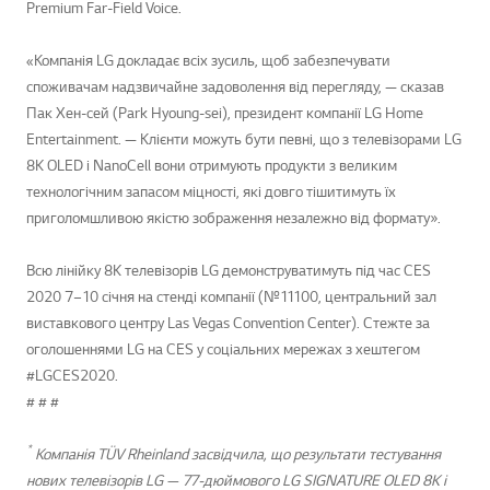
Premium Far-Field Voice.
«Компанія LG докладає всіх зусиль, щоб забезпечувати
споживачам надзвичайне задоволення від перегляду, — сказав
Пак Хен-сей (Park Hyoung-sei), президент компанії LG Home
Entertainment. — Клієнти можуть бути певні, що з телевізорами LG
8K OLED і NanoCell вони отримують продукти з великим
технологічним запасом міцності, які довго тішитимуть їх
приголомшливою якістю зображення незалежно від формату».
Всю лінійку 8K телевізорів LG демонструватимуть під час CES
2020 7–10 січня на стенді компанії (№11100, центральний зал
виставкового центру Las Vegas Convention Center). Стежте за
оголошеннями LG на CES у соціальних мережах з хештегом
#LGCES2020.
# # #
*
Компанія T
ÜV Rheinland засвідчила, що результати тестування
нових телевізорів LG — 77-дюймового LG SIGNATURE OLED 8K і