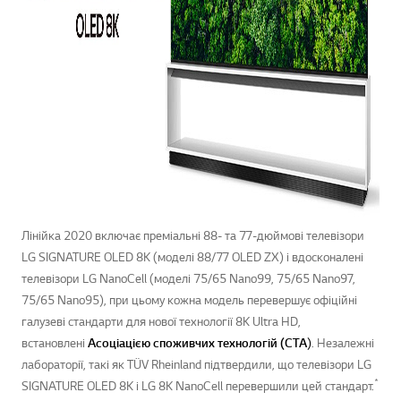
Лінійка 2020 включає преміальні 88- та 77-дюймові телевізори
LG SIGNATURE OLED 8K (моделі 88/77 OLED ZX) і вдосконалені
телевізори LG NanoCell (моделі 75/65 Nano99, 75/65 Nano97,
75/65 Nano95), при цьому кожна модель перевершує офіційні
галузеві стандарти для нової технології 8K Ultra HD,
встановлені
Асоціацією споживчих технологій (CTA
)
. Незалежні
лабораторії, такі як TÜV Rheinland підтвердили, що телевізори LG
*
SIGNATURE OLED 8K і LG 8K NanoCell перевершили цей стандарт.