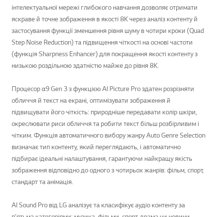
інтелектуальної мережі глибокого навчання дозволяє отримати
яскраве й точне зображення в якості 8K через аналіз контенту й
застосування функції зменшення рівня шуму в чотири кроки (Quad
Step Noise Reduction) та підвищення чіткості на основі частоти
(функція Sharpness Enhancer) для покращення якості контенту з
низькою роздільною здатністю майже до рівня 8K.
Процесор α9 Gen 3 з функцією AI Picture Pro здатен розрізняти
обличчя й текст на екрані, оптимізувати зображення й
підвищувати його чіткість: природніше передавати колір шкіри,
окреслювати риси обличчя та робити текст більш розбірливим і
чітким. Функція автоматичного вибору жанру Auto Genre Selection
визначає тип контенту, який переглядають, і автоматично
підбирає ідеальні налаштування, гарантуючи найкращу якість
зображення відповідно до одного з чотирьох жанрів: фільм, спорт,
стандарт та анімація.
AI Sound Pro від LG аналізує та класифікує аудіо контенту за
п’ятьма категоріями: музика, фільми, спорт, драма чи новини,