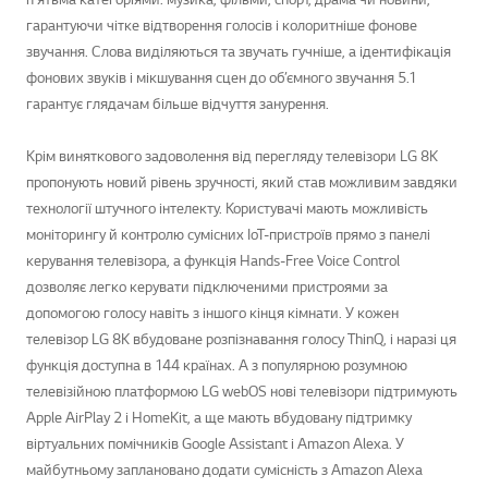
гарантуючи чітке відтворення голосів і колоритніше фонове
звучання. Слова виділяються та звучать гучніше, а ідентифікація
фонових звуків і мікшування сцен до об’ємного звучання 5.1
гарантує глядачам більше відчуття занурення.
Крім виняткового задоволення від перегляду телевізори LG 8K
пропонують новий рівень зручності, який став можливим завдяки
технології штучного інтелекту. Користувачі мають можливість
моніторингу й контролю сумісних IoT-пристроїв прямо з панелі
керування телевізора, а функція Hands-Free Voice Control
дозволяє легко керувати підключеними пристроями за
допомогою голосу навіть з іншого кінця кімнати. У кожен
телевізор LG 8K вбудоване розпізнавання голосу ThinQ, і наразі ця
функція доступна в 144 країнах. А з популярною розумною
телевізійною платформою LG webOS нові телевізори підтримують
Apple AirPlay 2 і HomeKit, а ще мають вбудовану підтримку
віртуальних помічників Google Assistant і Amazon Alexa. У
майбутньому заплановано додати сумісність з Amazon Alexa