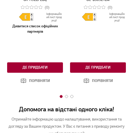
(0)
(0)
Інформаційн
Інформаційн
ий лист прод
ий лист прод
укції
укції
Дивитися список офіційних
партнерів
ДЕ ПРИДБАТИ
ДЕ ПРИДБАТИ
ПОРІВНЯТИ
ПОРІВНЯТИ
1
2
3
o
o
o
Допомога на відстані одного кліка!
f
f
f
3
3
3
Отримайте інформацію щодо налаштування, використання та
догляду за Вашим продуктом. У Вас є питання з приводу ремонту