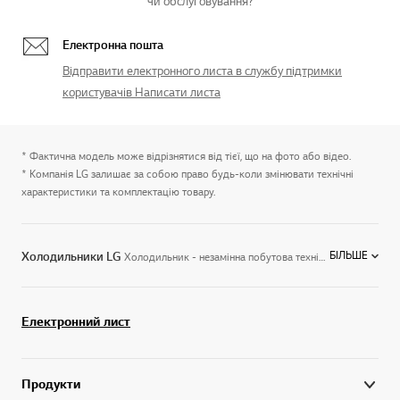
чи обслуговування?
Електронна пошта
Відправити електронного листа в службу підтримки
користувачів Написати листа
* Фактична модель може відрізнятися від тієї, що на фото або відео.
* Компанія LG залишає за собою право будь-коли змінювати технічні
характеристики та комплектацію товару.
БІЛЬШЕ
Холодильники LG
Холодильник - незамінна побутова техніка, яка обов'язково повинна бути в будинку у кожного. І якщо ви зважилися на покупку такого дорогого обладнання, обов'язково слід вивчити відгуки на ту чи іншу модель.
Електронний лист
Продукти