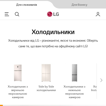
Для споживачів
Для бізнесу
Menu
Пошук
Мій LG
Холодильники
Холодильники від LG – різноманітні, якісні та економні. Оберіть
саме те, що вам потрібно на офіційному сайті LG!
Sc
Холодильник з
Side by Side
Холодильники з
Холодил
верхньою
холодильники
нижньою
InstaView D
морозильною
морозильною
Doo
камерою
камерою