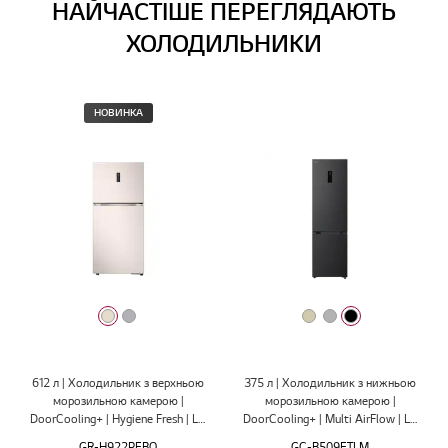
НАЙЧАСТІШЕ ПЕРЕГЛЯДАЮТЬ
ХОЛОДИЛЬНИКИ
НОВИНКА
Бежевий
Графіт
Бежевий
Сріблястий
Чорний
612 л | Холодильник з верхньою
375 л | Холодильник з нижньою
морозильною камерою |
морозильною камерою |
DoorCooling+ | Hygiene Fresh | LG
DoorCooling+ | Multi AirFlow | LG
ThinQ
ThinQ
GR-H922PEBQ
GC-B509ETLM