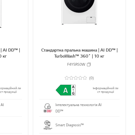
R
R
E
E
| AI DD™ |
Стандартна пральна машина | AI DD™ |
0 кг
TurboWash™ 360˚ | 10 кг
F4Y5RS0W
(0)
формаційний ли
Інформаційний ли
ст продукції
ст продукції
 AI
Інтелектуальна технологія AI
DD™
Smart Diagnosis™