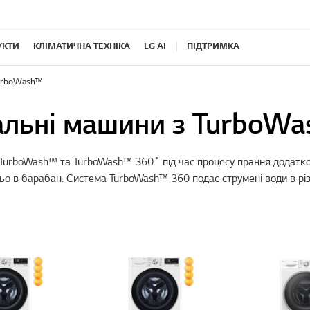
УКТИ
КЛІМАТИЧНА ТЕХНІКА
LG AI
ПІДТРИМКА
urboWash™️
льні машини з TurboW
 TurboWash™ та TurboWash™ 360˚ під час процесу прання додатко
о в барабан. Система TurboWash™ 360 подає струмені води в різ