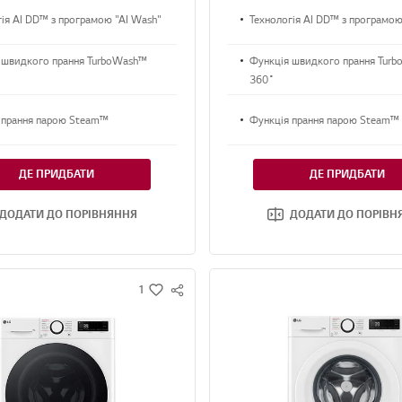
гія AI DD™ з програмою "AI Wash"
Технологія AI DD™ з програмою
 швидкого прання TurboWash™
Функція швидкого прання Tur
360˚
 прання парою Steam™
Функція прання парою Steam™
ДЕ ПРИДБАТИ
ДЕ ПРИДБАТИ
ДОДАТИ ДО ПОРІВНЯННЯ
ДОДАТИ ДО ПОРІВН
1
S
w
N
i
S
s
S
h
H
A