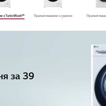
и з TurboWash™️
Пральні машини з сушкою
Пральні маш
ня за 39