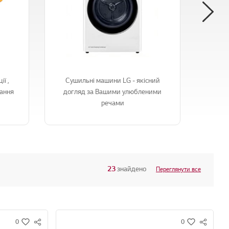
ї ,
Сушильні машини LG - якісний
Пилосо
вання
догляд за Вашими улюбленими
роб
речами
23
знайдено
Переглянути все
0
0
S
S
w
w