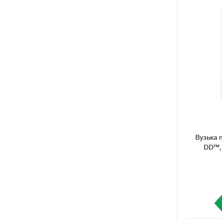
Вузька пра
DD™,