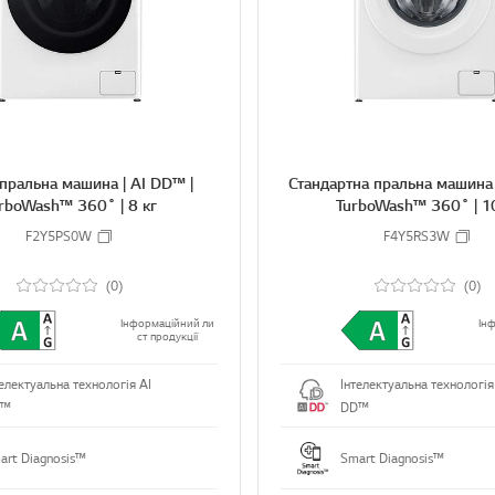
R
E
 пральна машина | AI DD™ |
Стандартна пральна машина 
rboWash™ 360˚ | 8 кг
TurboWash™ 360˚ | 1
F2Y5PS0W
F4Y5RS3W
(0)
(0)
Інформаційний ли
Ін
ст продукції
телектуальна технологія AI
Інтелектуальна технологія
D™
DD™
art Diagnosis™
Smart Diagnosis™