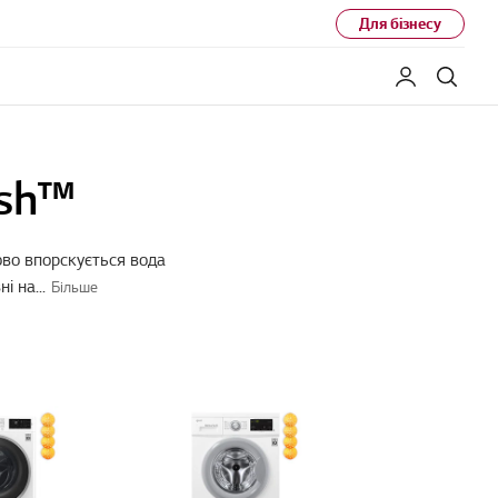
Для бізнесу
Мій LG
Пошу
ash™
во впорскується вода
ні на
...
Більше