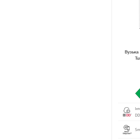
Вузька
Tu
Ін
D
Sm