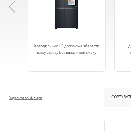
Previous
Холодильник LG допоможе зберегти
І
вашу страву без шкоди для смаку
СОРТУВАТ
Видалити всі фільтри