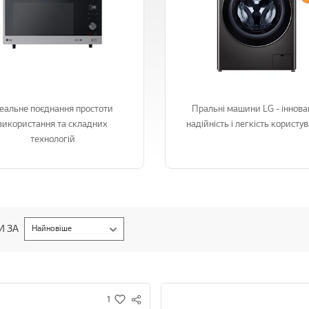
деальне поєднання простоти
Пральні машини LG - інноваці
використання та складних
надійність і легкість користу
технологій
И ЗА
Найновіше
1
S
w