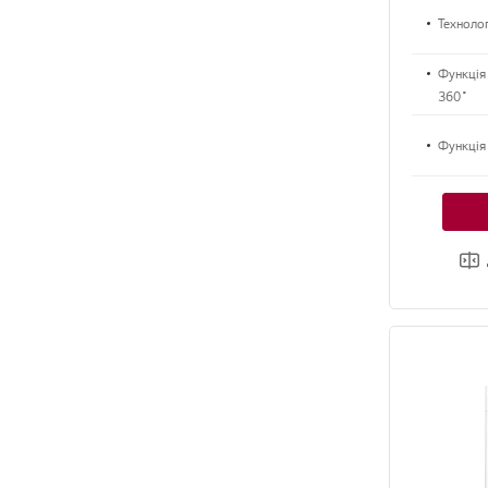
Техноло
Функція
360˚
Функція