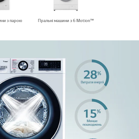
ини з парою
Пральні машини з 6 Motion™️