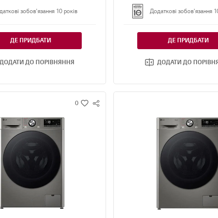
даткові зобов'язання 10 років
Додаткові зобов'язання 1
ДЕ ПРИДБАТИ
ДЕ ПРИДБАТИ
ДОДАТИ ДО ПОРІВНЯННЯ
ДОДАТИ ДО ПОРІВН
0
S
w
N
i
S
s
S
h
H
A
R
E