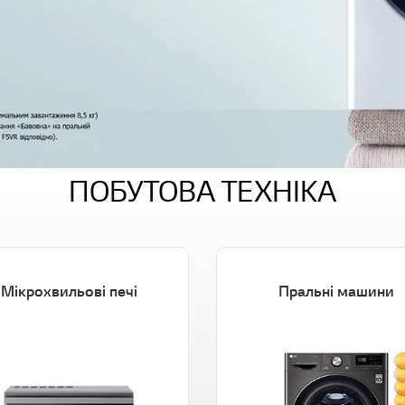
ПОБУТОВА ТЕХНІКА
Мікрохвильові печі
Пральні машини