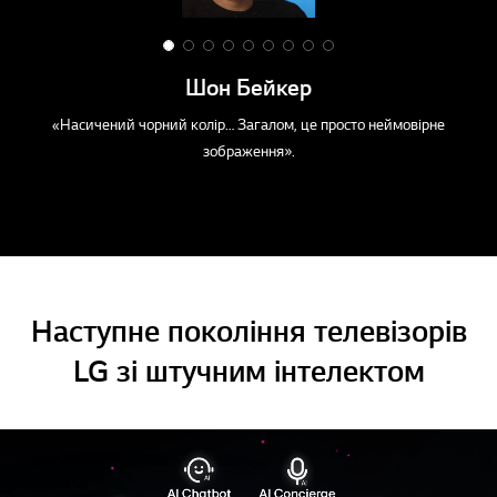
1
2
3
4
5
6
7
8
9
o
o
o
o
o
o
o
o
o
Шон Бейкер
f
f
f
f
f
f
f
f
f
9
9
9
9
9
9
9
9
9
«Насичений чорний колір… Загалом, це просто неймовірне
зображення».
Наступне покоління телевізорів
LG зі штучним інтелектом