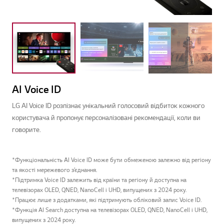
AI Voice ID
LG AI Voice ID розпізнає унікальний голосовий відбиток кожного
користувача й пропонує персоналізовані рекомендації, коли ви
говорите.
*Функціональність AI Voice ID може бути обмеженою залежно від регіону
та якості мережевого з’єднання.
*Підтримка Voice ID залежить від країни та регіону й доступна на
телевізорах OLED, QNED, NanoCell і UHD, випущених з 2024 року.
*Працює лише з додатками, які підтримують обліковий запис Voice ID.
*Функція AI Search доступна на телевізорах OLED, QNED, NanoCell і UHD,
випущених з 2024 року.