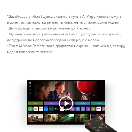
*Дизайн, доступність і функціональність пульта AI Magic Remote можуть
відрізнятися залежно від регіону та мови, навіть у межах однієї моделі
*Деякі функції потребують підключення до Інтернету
*Функція голосового розпізнавання на базі ШІ доступна лише в країнах,
де підтримується обробка природної мови рідною мовою
*Пульт AI Magic Remote може продаватися окремо — залежно від розміру,
моделі телевізора та регіону