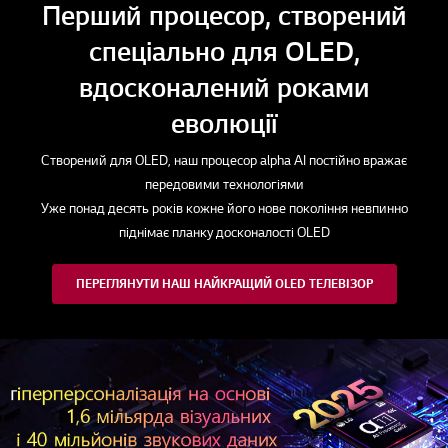
Перший процесор, створений
спеціально для OLED,
вдосконалений роками
еволюції
Створений для OLED, наш процесор alpha AI постійно вражає
передовими технологіями
Уже понад десять років кожне його нове покоління невпинно
піднімає планку досконалості OLED
ПЕРЕГЛЯНУТИ НАШ НАЙКРАЩИЙ OLED ТЕЛЕВІЗОР