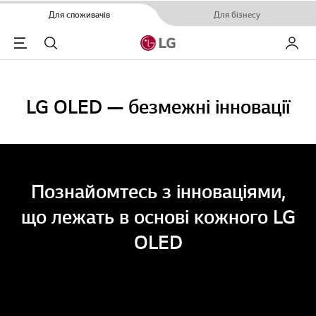
Для споживачів
Для бізнесу
Menu
Пошук
Мій LG
LG OLED — безмежні інновації
Познайомтесь з інноваціями,
що лежать в основі кожного LG
OLED