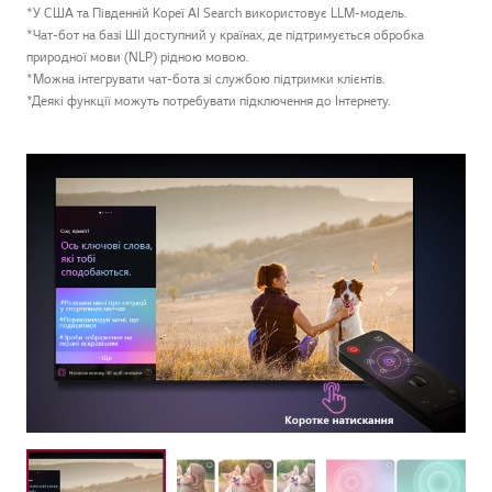
*У США та Південній Кореї AI Search використовує LLM-модель.
*Чат-бот на базі ШІ доступний у країнах, де підтримується обробка
природної мови (NLP) рідною мовою.
*Можна інтегрувати чат-бота зі службою підтримки клієнтів.
*Деякі функції можуть потребувати підключення до Інтернету.