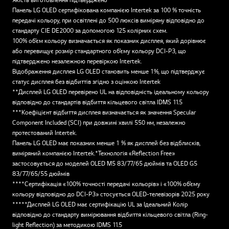
Панель LG OLED сертифікована компанією Intertek за 100 % точність
передачі кольору, при освітлені до 500 люксів виміряну відповідно до
стандарту CIE DE2000 за допомогою 125 колірних схем.
100% об’єм кольору визначається як показник дисплея, який дорівнює
або перевищує розмір стандартного об’єму кольору DCI-P3, що
підтверджено незалежною перевіркою Intertek.
Відображення дисплея LG OLED становить менше 1%, що підтверджує
статус дисплея без відбиттів згідно з оцінкою Intertek
**Дисплей LG OLED перевірено UL на відповідність ідеальному кольору
відповідно до стандартів відбиття кільцевого світла IDMS 11.5
***Коефіцієнт відбиття дисплея визначається як значення Specular
Component Included (SCI) при довжині хвилі 550 нм, незалежно
протестований Intertek.
Панель LG OLED має показник менше 1 % як дисплей без відблисків,
виміряний компанією Intertek.*Технологія «Reflection Free»
застосовується до моделей OLED M5 83/77/65 дюймів та OLED G5
83/77/65/55 дюймів
****Сертифікація «100% точності передачі кольорів» і «100% об’єму
кольору відповідно до DCI-P3» стосується OLED-телевізорів 2025 року
*****Дисплей LG OLED має сертифікацію UL за Ідеальний Колір
відповідно до стандарту вимірювання відбиття кільцевого світла (Ring-
light Reflection) за методикою IDMS 11.5