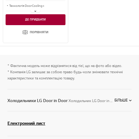
Технологія DoorCooling+
Інверторний Компресор
ДЕ ПРИДБАТИ
Об'єм 647 літрів
ПОРІВНЯТИ
* Фактична модель може відрізнятися від тієї, що на фото або відео.
* Компанія LG залишає за собою право будь-коли змінювати технічні
характеристики та комплектацію товару.
БІЛЬШЕ
Холодильники LG Door in Door
Холодильник LG Door in Door - це нова, сучасна техніка для зберігання продуктів з реалізованими інноваційними технологіями. Для розміщення часто використовуваних продуктів, таких як: соуси, молочні та газовані напої, соки, передбачені додаткові відділення подвійних дверей. Завдяки цьому:
Електронний лист