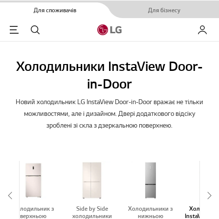
Для споживачів
Для бізнесу
Menu
Пошук
Мій LG
Холодильники InstaView Door-
in-Door
Новий холодильник LG InstaView Door-in-Door вражає не тільки
можливостями, але і дизайном. Двері додаткового відсіку
зроблені зі скла з дзеркальною поверхнею.
Scroll Left
Sc
Холодильник з
Side by Side
Холодильники з
Холодиль
верхньою
холодильники
нижньою
InstaView Do