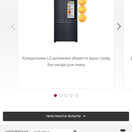
Previous
Холодильник LG допоможе зберегти вашу страву
без шкоди для смаку
1
2
3
4
5
o
o
o
o
o
f
f
f
f
f
5
5
5
5
5
ПЕРЕГЛЯНУТИ ФІЛЬТРИ
СОРТУВАТИ ЗА