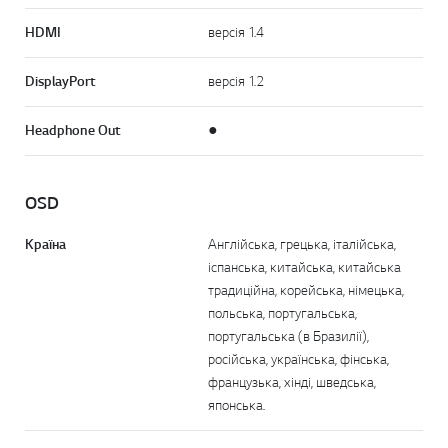
HDMI
версія 1.4
DisplayPort
версія 1.2
Headphone Out
●
OSD
Країна
Англійська, грецька, італійська,
іспанська, китайська, китайська
традиційна, корейська, німецька,
польська, португальська,
португальська (в Бразилії),
російська, українська, фінська,
французька, хінді, шведська,
японська.