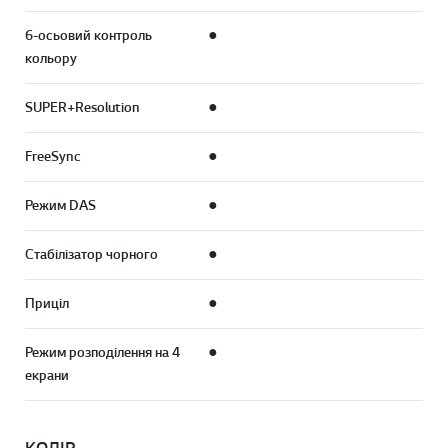
6-осьовий контроль
●
кольору
SUPER+Resolution
●
FreeSync
●
Режим DAS
●
Стабілізатор чорного
●
Приціл
●
Режим розподілення на 4
●
екрани