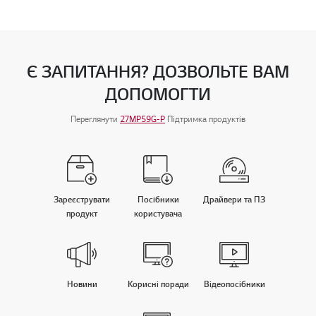
Є ЗАПИТАННЯ? ДОЗВОЛЬТЕ ВАМ
ДОПОМОГТИ
Переглянути
27MP59G-P
Підтримка продуктів
Зареєструвати
Посiбники
Драйвери та ПЗ
продукт
користувача
Новини
Корисні поради
Відеопосібники