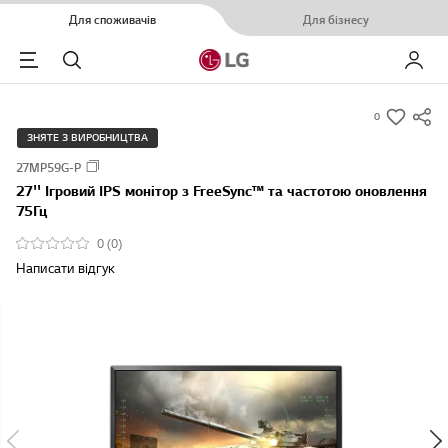
Для споживачів
Для бізнесу
Menu
Пошук
Мій LG
0
s
ЗНЯТЕ З ВИРОБНИЦТВА
u
27MP59G-P
m
27'' Ігровий IPS монітор з FreeSync™ та частотою оновлення
m
75Гц
a
0 (0)
r
Написати відгук
y
-
w
i
s
h