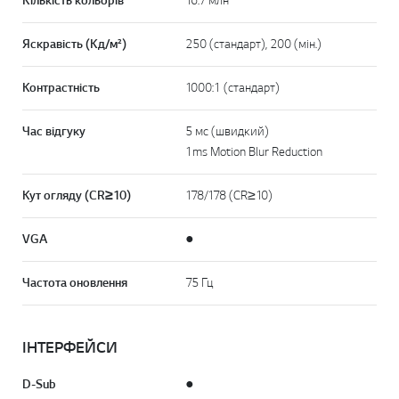
Кількість кольорів
16.7 млн
Яскравість (Кд/м²)
250 (стандарт), 200 (мін.)
Контрастність
1000:1 (стандарт)
Час відгуку
5 мс (швидкий)
1ms Motion Blur Reduction
Кут огляду (CR≥10)
178/178 (CR≥10)
VGA
●
Частота оновлення
75 Гц
ІНТЕРФЕЙСИ
D-Sub
●