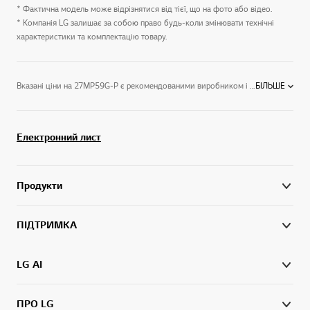
* Фактична модель може відрізнятися від тієї, що на фото або відео.
* Компанія LG залишає за собою право будь-коли змінювати технічні
характеристики та комплектацію товару.
Вказані ціни на 27MP59G-P є рекомендованими виробником і можуть відрізнятися від роздрібних. Придбати дану модель можливо у наших сертифікованих партнерів в магазинах або замовивши через інтернет. Зображення можуть відрізнятися від наведених.
БІЛЬШЕ
Електронний лист
Продукти
ПІДТРИМКА
LG AI
ПРО LG