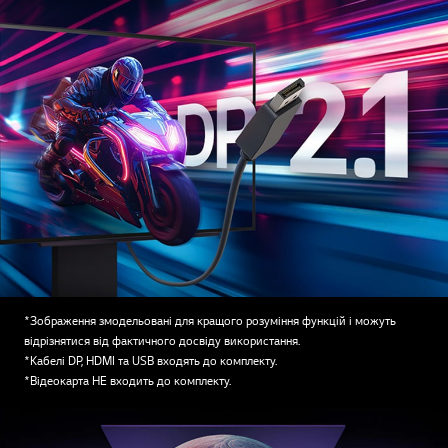
*Зображення змодельовані для кращого розуміння функцій і можуть
відрізнятися від фактичного досвіду використання.
*Кабелі DP, HDMI та USB входять до комплекту.
*Відеокарта НЕ входить до комплекту.