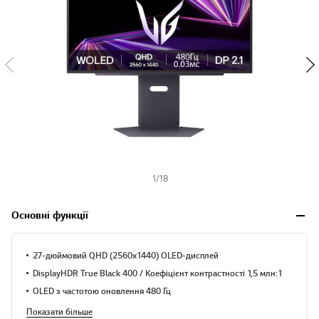
1
/
18
Основні функції
27-дюймовий QHD (2560x1440) OLED-дисплей
DisplayHDR True Black 400 / Коефіцієнт контрастності 1,5 млн:1
OLED з частотою оновлення 480 Гц
Показати більше