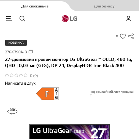
Для споживачів
Для бізнесу
Menu
Пошук
Мій LG
0
s
НОВИНКА
u
27GX790A-B
m
27-дюймовий ігровий монітор LG UltraGear™ OLED, 480 Гц,
m
QHD | 0,03 мс (GtG), DP 2.1, DisplayHDR True Black 400
a
0 (0)
r
Написати відгук
y
-
Інформаційний лист продукці
ї
w
i
s
h