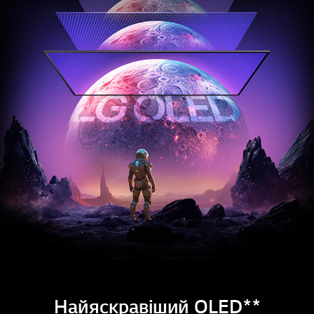
Найяскравіший OLED**