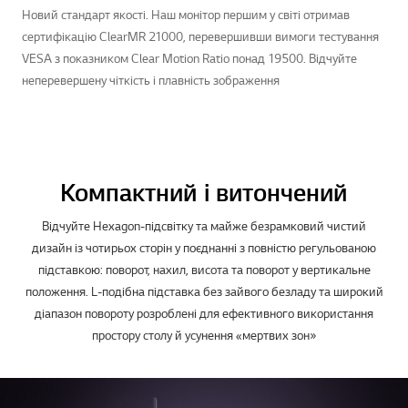
Новий стандарт якості. Наш монітор першим у світі отримав
сертифікацію ClearMR 21000, перевершивши вимоги тестування
VESA з показником Clear Motion Ratio понад 19500. Відчуйте
неперевершену чіткість і плавність зображення
Компактний і витончений
Відчуйте Hexagon-підсвітку та майже безрамковий чистий
дизайн із чотирьох сторін у поєднанні з повністю регульованою
підставкою: поворот, нахил, висота та поворот у вертикальне
положення. L-подібна підставка без зайвого безладу та широкий
діапазон повороту розроблені для ефективного використання
простору столу й усунення «мертвих зон»