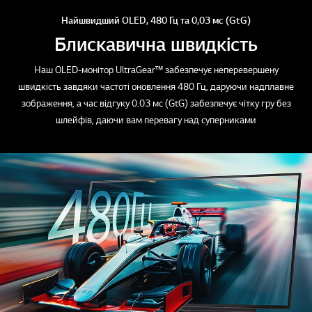
Найшвидший OLED, 480 Гц та 0,03 мс (GtG)
Блискавична швидкість
Наш OLED-монітор UltraGear™ забезпечує неперевершену
швидкість завдяки частоті оновлення 480 Гц, даруючи надплавне
зображення, а час відгуку 0.03 мс (GtG) забезпечує чітку гру без
шлейфів, даючи вам перевагу над суперниками