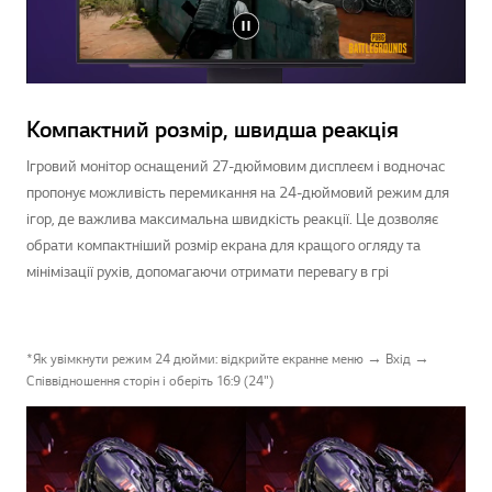
Компактний розмір, швидша реакція
Ігровий монітор оснащений 27-дюймовим дисплеєм і водночас
пропонує можливість перемикання на 24-дюймовий режим для
ігор, де важлива максимальна швидкість реакції. Це дозволяє
обрати компактніший розмір екрана для кращого огляду та
мінімізації рухів, допомагаючи отримати перевагу в грі
*Як увімкнути режим 24 дюйми: відкрийте екранне меню → Вхід →
Співвідношення сторін і оберіть 16:9 (24")