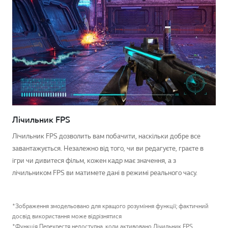
Лічильник FPS
Лічильник FPS дозволить вам побачити, наскільки добре все
завантажується. Незалежно від того, чи ви редагуєте, граєте в
ігри чи дивитеся фільм, кожен кадр має значення, а з
лічильником FPS ви матимете дані в режимі реального часу.
*Зображення змодельовано для кращого розуміння функції; фактичний
досвід використання може відрізнятися
*Функція Перехрестя недоступна, коли активовано Лічильник FPS