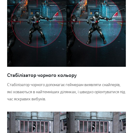
Стабілізатор чорного кольору
Стабілізатор чорного допомагає геймерам виявляти снайперів,
які ховаються в найтемніших ділянках, і швидко орієнтуватися під
час яскравих вибухів.