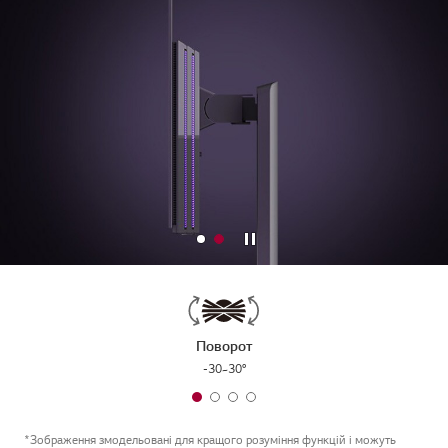
Зупинити
Поворот
-30~30°
*Зображення змодельовані для кращого розуміння функцій і можуть