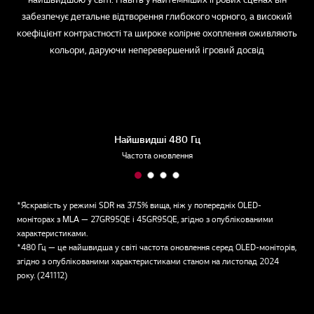
забезпечує детальне відтворення глибокого чорного, а високий
коефіцієнт контрастності та широке колірне охоплення оживляють
кольори, даруючи неперевершений ігровий досвід
Найшвидші 480 Гц
Частота оновлення
*Яскравість у режимі SDR на 37.5% вища, ніж у попередніх OLED-
моніторах з MLA — 27GR95QE і 45GR95QE, згідно з опублікованими
характеристиками.
*480 Гц — це найшвидша у світі частота оновлення серед OLED-моніторів,
згідно з опублікованими характеристиками станом на листопад 2024
року. (241112)