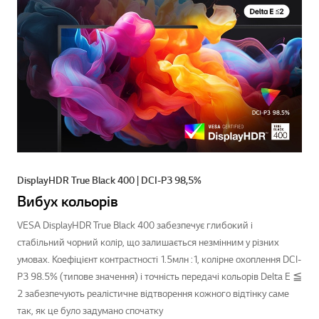
DisplayHDR True Black 400 | DCI-P3 98,5%
Вибух кольорів
VESA DisplayHDR True Black 400 забезпечує глибокий і
стабільний чорний колір, що залишається незмінним у різних
умовах. Коефіцієнт контрастності 1.5млн :1, колірне охоплення DCI-
P3 98.5% (типове значення) і точність передачі кольорів Delta E ≦
2 забезпечують реалістичне відтворення кожного відтінку саме
так, як це було задумано спочатку