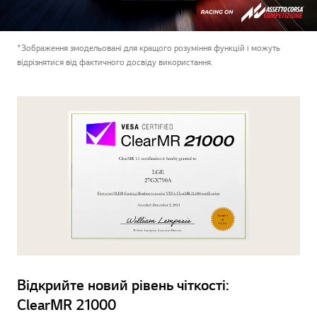
*Зображення змодельовані для кращого розуміння функцій і можуть
відрізнятися від фактичного досвіду використання.
Відкрийте новий рівень чіткості:
ClearMR 21000