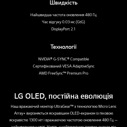
Швидкість
Найшвидша частота оновлення 480 Гц
Час відгуку 0.03 мс (GtG)
DisplayPort 2.1
Технології
NVIDIA® G-SYNC® Compatible
Сертифікований VESA AdaptiveSync
AMD FreeSync™ Premium Pro
LG OLED, постійна еволюція
Наш вражаючий монітор UltraGear™ з технологією Micro Lens
Array+ вирізняється яскравішим OLED-екраном із піковою
яскравістю 1300 ніт і вражаючою частотою оновлення 480 Гц —
найшвидшою у світі. Навіть у найтемніших ігрових сценах він