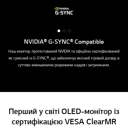
1
2
3
o
o
o
NVIDIA® G-SYNC® Compatible
f
f
f
3
3
3
Наш монітор, протестований NVIDIA та офіційно сертифікований
Ди
як сумісний із G-SYNC®, що забезпечує якісний ігровий досвід із
ігр
суттєво зменшеними розривами кадрів і затримками.
Нас
Перший у світі OLED-монітор із
сертифікацією VESA ClearMR