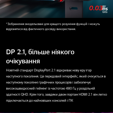
*Зображення змодельовані для кращого розуміння функцій і можуть
відрізнятися від фактичного досвіду використання.
DP 2.1, більше ніякого
очікування
Новітній стандарт DisplayPort 2.1 відкриває нову еру ігор
наступного покоління. Це передовий інтерфейс, який очікується в
наступному поколінні графічних процесорів і забезпечує
високошвидкісний геймінг із частотою 480 Гц у роздільній
здатності QHD. Крім того, завдяки двом портам HDMI 2.1 він легко
підключається до найновіших консолей і ПК