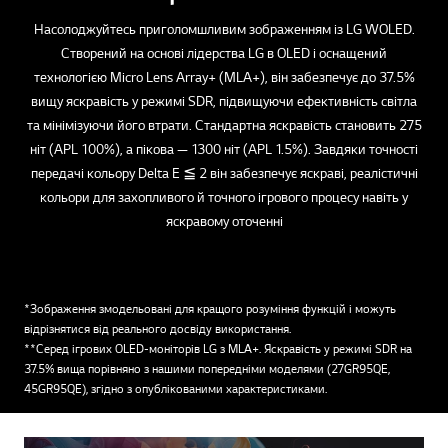
Насолоджуйтесь приголомшливим зображенням із LG WOLED.
Створений на основі лідерства LG в OLED і оснащений
технологією Micro Lens Array+ (MLA+), він забезпечує до 37.5%
вищу яскравість у режимі SDR, підвищуючи ефективність світла
та мінімізуючи його втрати. Стандартна яскравість становить 275
ніт (APL 100%), а пікова — 1300 ніт (APL 1.5%). Завдяки точності
передачі кольору Delta E ≦ 2 він забезпечує яскраві, реалістичні
кольори для захопливого й точного ігрового процесу навіть у
яскравому оточенні
*Зображення змодельовані для кращого розуміння функцій і можуть
відрізнятися від реального досвіду використання.
**Серед ігрових OLED-моніторів LG з MLA+. Яскравість у режимі SDR на
37.5% вища порівняно з нашими попередніми моделями (27GR95QE,
45GR95QE), згідно з опублікованими характеристиками.