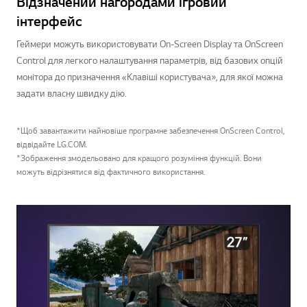
Відзначений нагородами ігровий
інтерфейс
Геймери можуть використовувати On-Screen Display та OnScreen
Control для легкого налаштування параметрів, від базових опцій
монітора до призначення «Клавіші користувача», для якої можна
задати власну швидку дію.
*Щоб завантажити найновіше програмне забезпечення OnScreen Control,
відвідайте LG.COM.
*Зображення змодельовано для кращого розуміння функцій. Вони
можуть відрізнятися від фактичного використання.