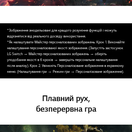
*Зображення змодельовані для кращого розуміння функцій і можуть
відрізнятися від реального досвіду використання.
*Як налаштувати Майстер персоналізованих зображень: Крок 1. Виконайте
налаштування персоналізованої якості зображення. (Запустіть застосунок
LG Switch → Майстер персоналізованих зображень → оберіть
уподобання якості в 6 кроків → завершіть персональне налаштування
після аналізу). Крок 2. Увімкніть Персоналізоване зображення в екранному
меню. (Налаштування гри → Режим гри → Персоналізоване зображення).
Плавний рух,
безперервна гра