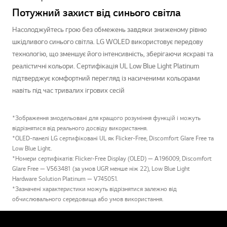
Потужний захист від синього світла
Насолоджуйтесь грою без обмежень завдяки зниженому рівню
шкідливого синього світла. LG WOLED використовує передову
технологію, що зменшує його інтенсивність, зберігаючи яскраві та
реалістичні кольори. Сертифікація UL Low Blue Light Platinum
підтверджує комфортний перегляд із насиченими кольорами
навіть під час тривалих ігрових сесій
*Зображення змодельовані для кращого розуміння функцій і можуть
відрізнятися від реального досвіду використання.
*OLED-панелі LG сертифіковані UL як Flicker-Free, Discomfort Glare Free та
Low Blue Light.
*Номери сертифікатів: Flicker-Free Display (OLED) — A196009, Discomfort
Glare Free — V563481 (за умов UGR менше ніж 22), Low Blue Light
Hardware Solution Platinum — V745051.
*Зазначені характеристики можуть відрізнятися залежно від
обчислювального середовища або умов використання.