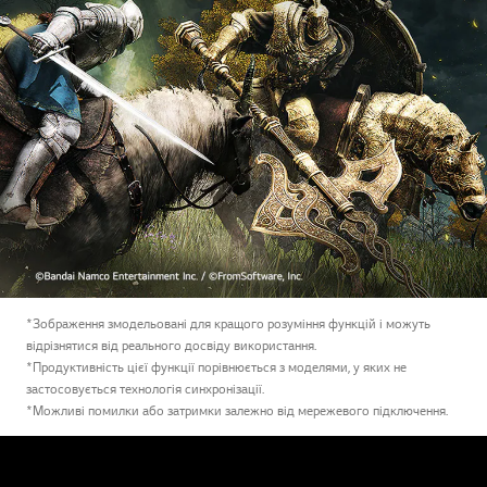
*Зображення змодельовані для кращого розуміння функцій і можуть
відрізнятися від реального досвіду використання.
*Продуктивність цієї функції порівнюється з моделями, у яких не
застосовується технологія синхронізації.
*Можливі помилки або затримки залежно від мережевого підключення.