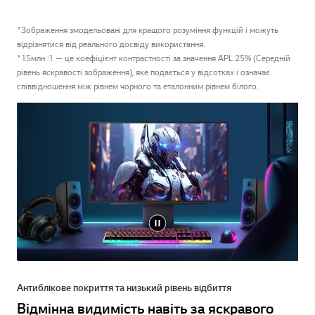
*Зображення змодельовані для кращого розуміння функцій і можуть
відрізнятися від реального досвіду використання.
*1.5млн :1 — це коефіцієнт контрастності за значення APL 25% (Середній
рівень яскравості зображення), яке подається у відсотках і означає
співвідношення між рівнем чорного та еталонним рівнем білого.
Антиблікове покриття та низький рівень відбиття
Відмінна видимість навіть за яскравого