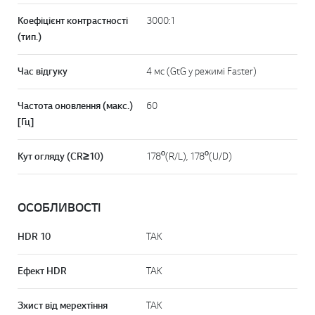
Коефіцієнт контрастності
3000:1
(тип.)
Час відгуку
4 мс (GtG у режимі Faster)
Частота оновлення (макс.)
60
[Гц]
Кут огляду (CR≥10)
178º(R/L), 178º(U/D)
ОСОБЛИВОСТІ
HDR 10
ТАК
Ефект HDR
ТАК
Зхист від мерехтіння
ТАК