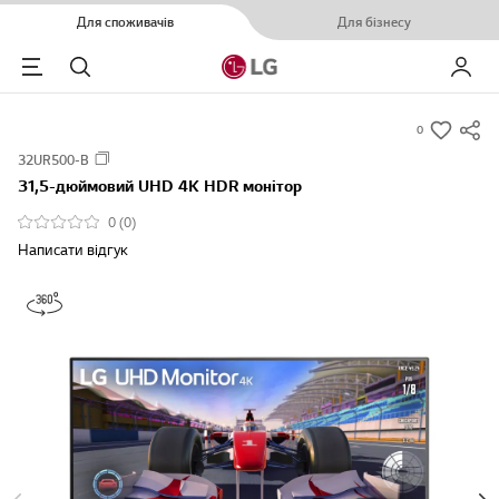
Для споживачів
Для бізнесу
Menu
Пошук
Мій LG
0
s
32UR500-B
u
31,5-дюймовий UHD 4K HDR монітор
m
m
0 (0)
a
Написати відгук
r
y
-
w
i
s
h