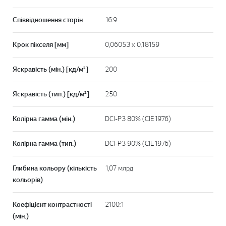
Співвідношення сторін
16:9
Крок пікселя [мм]
0,06053 х 0,18159
Яскравість (мін.) [кд/м²]
200
Яскравість (тип.) [кд/м²]
250
Колірна гамма (мін.)
DCI-P3 80% (CIE1976)
Колірна гамма (тип.)
DCI-P3 90% (CIE1976)
Глибина кольору (кількість
1,07 млрд
кольорів)
Коефіцієнт контрастності
2100:1
(мін.)