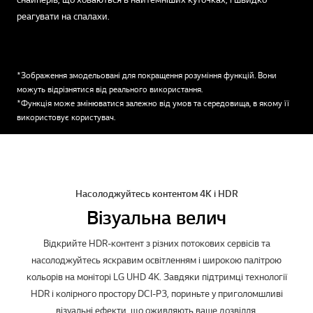
реагувати на спалахи.
*Зображення змодельовані для покращення розуміння функцій. Вони
можуть відрізнятися від реального використання.
*Функція може змінюватися залежно від умов та середовища, в якому її
використовує користувач.
Насолоджуйтесь контентом 4K і HDR
Візуальна велич
Відкрийте HDR-контент з різних потокових сервісів та
насолоджуйтесь яскравим освітленням і широкою палітрою
кольорів на моніторі LG UHD 4K. Завдяки підтримці технології
HDR і колірного простору DCI-P3, пориньте у приголомшливі
візуальні ефекти, що оживляють ваше дозвілля.