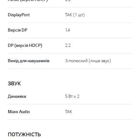
DisplayPort
ТАК (1 шт.)
Версія DP
1.4
DP (версія HDCP)
2.2
Вихід для навушників
3-полюсний (лише звук)
ЗВУК
Динаміки
5 Вт x 2
Maxx Audio
ТАК
ПОТУЖНІСТЬ