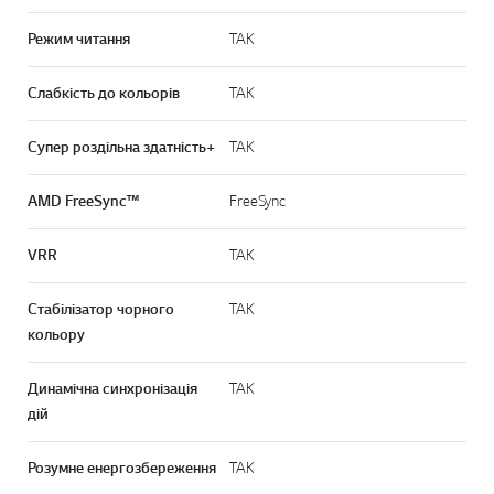
Режим читання
ТАК
Слабкість до кольорів
ТАК
Супер роздільна здатність+
ТАК
AMD FreeSync™
FreeSync
VRR
ТАК
Стабілізатор чорного
ТАК
кольору
Динамічна синхронізація
ТАК
дій
Розумне енергозбереження
ТАК