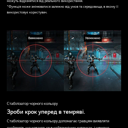
можуть відрізнятися від реального використання.
*Функція може змінюватися залежно від умов та середовища, в якому її
використовує користувач.
Вимкнено
Увімкнено
Стабілізатор чорного кольору
Зроби крок уперед в темряві.
Стабілізатор чорного кольору допомагає гравцям виявляти
снайперів, що ховаються в найтемніших куточках, і швидко