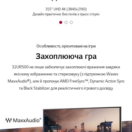
31,5” UHD 4K (3840x2160)
Дизайн практично без полів з трьох сторін
Особливості, орієнтовані на ігри
Захоплююча гра
32UR500 не лише забезпечує захоплюючі враження завдяки
якісному зображенню та стереозвуку (з підтримкою Waves
MaxxAudio®), але й пропонує AMD FreeSync™, Dynamic Action Sync
та Black Stabilizer для реалістичного ігрового досвіду.