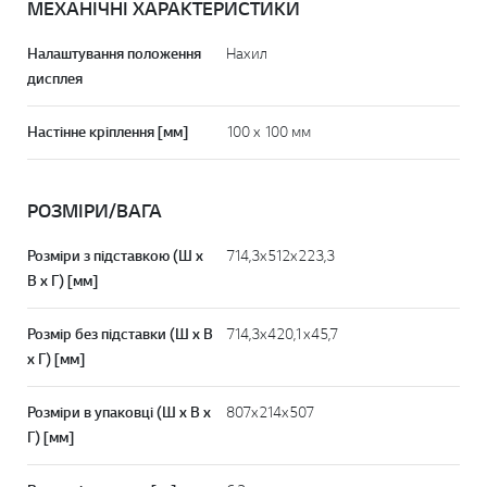
МЕХАНІЧНІ ХАРАКТЕРИСТИКИ
Налаштування положення
Нахил
дисплея
Настінне кріплення [мм]
100 х 100 мм
РОЗМІРИ/ВАГА
Розміри з підставкою (Ш x
714,3x512x223,3
В x Г) [мм]
Розмір без підставки (Ш x В
714,3x420,1x45,7
x Г) [мм]
Розміри в упаковці (Ш x В x
807x214x507
Г) [мм]