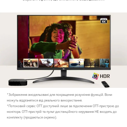
*Зображення змодельовані для покращення розуміння функцій. Вони
можуть відрізнятися від реального використання.
*Потоковий сервіс OTT доступний лише за підключення OTT-пристрою до
монітора. OTT-пристрій та пульт дистанційного керування НЕ входять до
комплекту (продаються окремо).