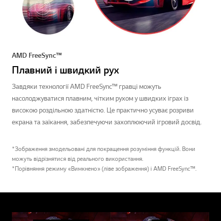
AMD FreeSync™
Плавний і швидкий рух
Завдяки технології AMD FreeSync™ гравці можуть
насолоджуватися плавним, чітким рухом у швидких іграх із
високою роздільною здатністю. Це практично усуває розриви
екрана та заїкання, забезпечуючи захоплюючий ігровий досвід.
*Зображення змодельовані для покращення розуміння функцій. Вони
можуть відрізнятися від реального використання.
*Порівняння режиму «Вимкнено» (ліве зображення) і AMD FreeSync™.