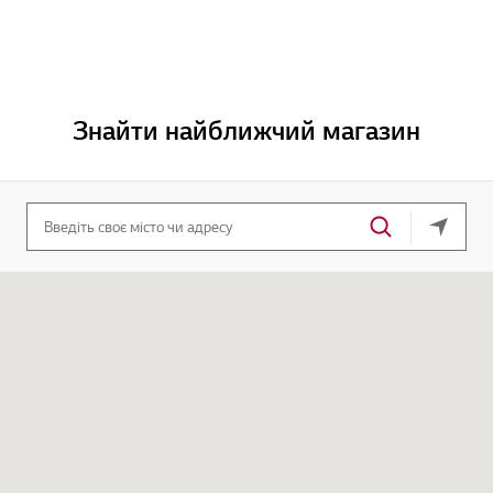
Знайти найближчий магазин
ваше по