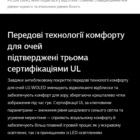
Picture Level), який подається у відсотках і означає співвідношення між
рівнем чорного та еталонним рівнем білого.
Передові технології комфорту
для очей
підтверджені трьома
сертифікаціями UL
Завдяки антибліковому покриттю передові технології комфорту
для очей LG WOLED зменшують відволікаючі відблиски та
забезпечують комфорт для зору, зберігаючи кришталево чітке
зображення під час гри. Сертифікації UL за ключовими
параметрами — зниження рівня шкідливого синього світла та
усунення мерехтіння — сприяють візуальному комфорту й
забезпечують більш плавний ігровий процес як у яскравому
освітленні, так і в приміщеннях із LED-освітленням.