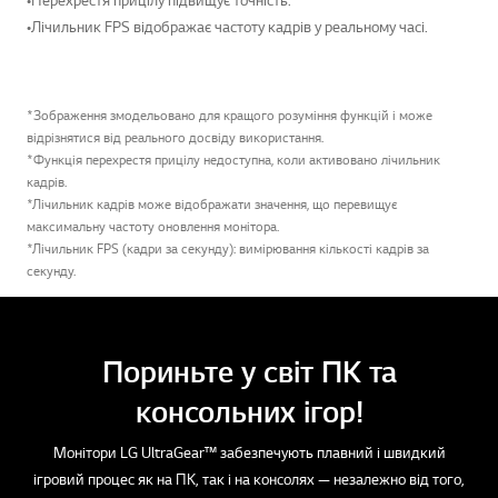
•Перехрестя прицілу підвищує точність.
•Лічильник FPS відображає частоту кадрів у реальному часі.
*Зображення змодельовано для кращого розуміння функцій і може
відрізнятися від реального досвіду використання.
*Функція перехрестя прицілу недоступна, коли активовано лічильник
кадрів.
*Лічильник кадрів може відображати значення, що перевищує
максимальну частоту оновлення монітора.
*Лічильник FPS (кадри за секунду): вимірювання кількості кадрів за
секунду.
Пориньте у світ ПК та
консольних ігор!
Монітори LG UltraGear™ забезпечують плавний і швидкий
ігровий процес як на ПК, так і на консолях — незалежно від того,