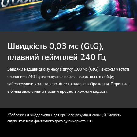
Швидкість 0,03 мс (GtG),
плавний геймплей 240 Гц
Завдяки надшвидкому часу відгуку 0,03 мс (GtG) і високій частоті
оновлення 240 Гц зменшується ефект зворотного шлейфу,
забезпечуючи кришталево чітке та плавне зображення. Пориньте
в більш захопливий ігровий процес із кожним кадром.
*Зображення змодельовані для кращого розуміння функцій і можуть
відрізнятися від фактичного досвіду використання.