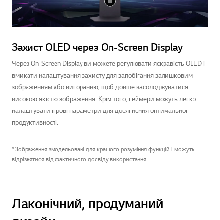
Захист OLED через On-Screen Display
Через On-Screen Display ви можете регулювати яскравість OLED і
вмикати налаштування захисту для запобігання залишковим
зображенням або вигоранню, щоб довше насолоджуватися
високою якістю зображення. Крім того, геймери можуть легко
налаштувати ігрові параметри для досягнення оптимальної
продуктивності.
*Зображення змодельовані для кращого розуміння функцій і можуть
відрізнятися від фактичного досвіду використання.
Лаконічний, продуманий