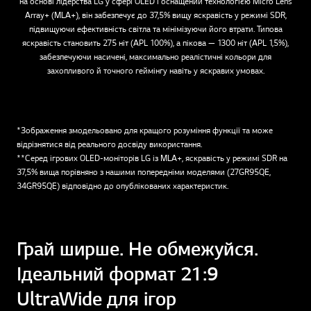
на основі лідерства LG у сфері OLED і оснащений технологією Micro Lens
Array+ (MLA+), він забезпечує до 37,5% вищу яскравість у режимі SDR,
підвищуючи ефективність світла та мінімізуючи його втрати. Типова
яскравість становить 275 ніт (APL 100%), а пікова — 1300 ніт (APL 1,5%),
забезпечуючи насичені, максимально реалістичні кольори для
захопливого й точного геймінгу навіть у яскравих умовах.
*Зображення змодельовано для кращого розуміння функції та може
відрізнятися від реального досвіду використання.
**Серед ігрових OLED-моніторів LG із MLA+, яскравість у режимі SDR на
37,5% вища порівняно з нашими попередніми моделями (27GR95QE,
34GR95QE) відповідно до опублікованих характеристик.
Грай ширше. Не обмежуйся.
Ідеальний формат 21:9
UltraWide для ігор