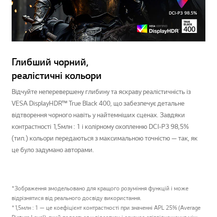
Глибший чорний,
реалістичні кольори
Відчуйте неперевершену глибину та яскраву реалістичність із
VESA DisplayHDR™ True Black 400, що забезпечує детальне
відтворення чорного навіть у найтемніших сценах. Завдяки
контрастності 1,5млн : 1 і колірному охопленню DCI-P3 98,5%
(тип.) кольори передаються з максимальною точністю — так, як
це було задумано авторами.
*Зображення змодельовано для кращого розуміння функцій і може
відрізнятися від реального досвіду використання.
*1,5млн : 1 — це коефіцієнт контрастності при значенні APL 25% (Average