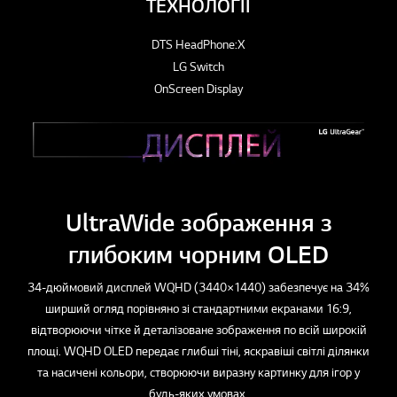
ТЕХНОЛОГІЇ
DTS HeadPhone:X
LG Switch
OnScreen Display
UltraWide зображення з
глибоким чорним OLED
34-дюймовий дисплей WQHD (3440×1440) забезпечує на 34%
ширший огляд порівняно зі стандартними екранами 16:9,
відтворюючи чітке й деталізоване зображення по всій широкій
площі. WQHD OLED передає глибші тіні, яскравіші світлі ділянки
та насичені кольори, створюючи виразну картинку для ігор у
будь-яких умовах.