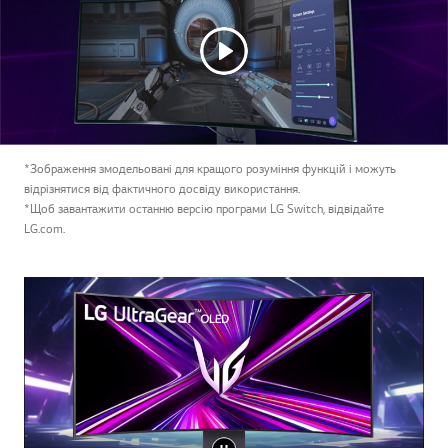
*Зображення змодельовані для кращого розуміння функцій і можуть
відрізнятися від фактичного досвіду використання.
*Щоб завантажити останню версію програми LG Switch, відвідайте
LG.com.