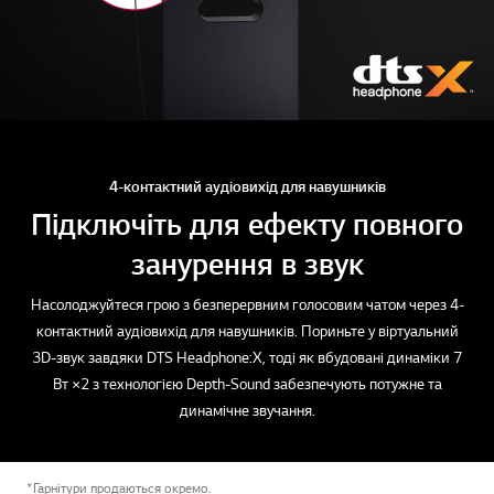
4-контактний аудіовихід для навушників
Підключіть для ефекту повного
занурення в звук
Насолоджуйтеся грою з безперервним голосовим чатом через 4-
контактний аудіовихід для навушників. Пориньте у віртуальний
3D-звук завдяки DTS Headphone:X, тоді як вбудовані динаміки 7
Вт ×2 з технологією Depth-Sound забезпечують потужне та
динамічне звучання.
*Гарнітури продаються окремо.