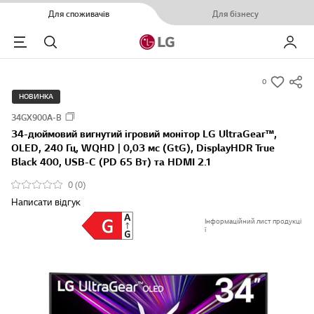
Для споживачів
Для бізнесу
Menu
Пошук
Мій LG
0
s
НОВИНКА
u
34GX900A-B
m
34-дюймовий вигнутий ігровий монітор LG UltraGear™,
m
OLED, 240 Гц, WQHD | 0,03 мс (GtG), DisplayHDR True
a
Black 400, USB-C (PD 65 Вт) та HDMI 2.1
r
0 (0)
y
Написати відгук
-
Інформаційний лист продукці
w
ї
i
s
h