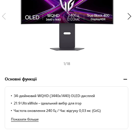
1
/
18
Основні функції
34-дюймовий WQHD (3440x1440) OLED-дисплей
21:9 UltraWide – ідеальний вибір для ігор
Частота оновлення 240 Гц / Час відгуку 0,03 мс (GtG)
Показати більше