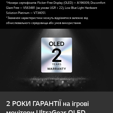
*Номери сертифікатів: Flicker-Free Display (OLED) — A196009, Discomfort
Glare Free — V563481 (за умови UGR < 22), Low Blue Light Hardware
Solution Platinum — V734051.
*Зазначені характеристики можуть відрізнятися залежно від
обчислювального середовища або умов використання.
2 РОКИ ГАРАНТІЇ на ігрові
монітори UltraGear OLED