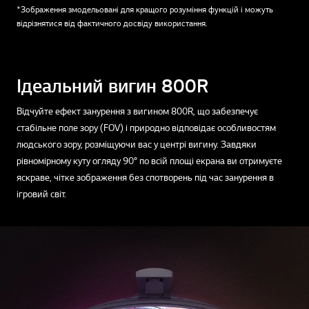
*Зображення змодельовані для кращого розуміння функцій і можуть
відрізнятися від фактичного досвіду використання.
Ідеальний вигин 800R
Відчуйте ефект занурення з вигином 800R, що забезпечує
стабільне поле зору (FOV) і природно відповідає особливостям
людського зору, розміщуючи вас у центрі вигину. Завдяки
рівномірному куту огляду 90° по всій площі екрана ви отримуєте
яскраве, чітке зображення без спотворень під час занурення в
ігровий світ.