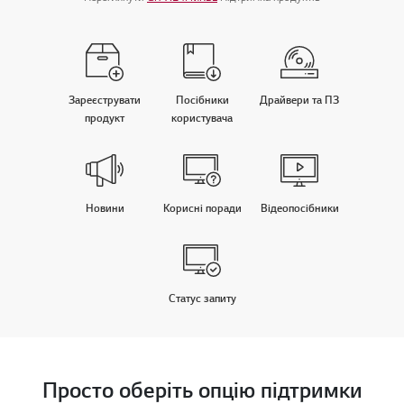
Зареєструвати
Посiбники
Драйвери та ПЗ
продукт
користувача
Новини
Корисні поради
Відеопосібники
Статус запиту
Просто оберіть опцію підтримки