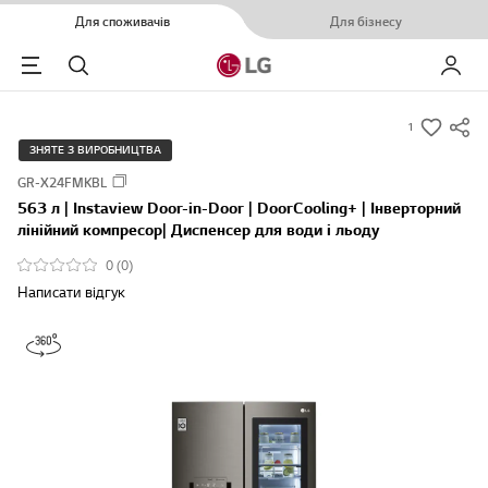
Для споживачів
Для бізнесу
Menu
Пошук
Мій LG
1
s
ЗНЯТЕ З ВИРОБНИЦТВА
u
GR-X24FMKBL
m
563 л | Instaview Door-in-Door | DoorCooling+ | Інверторний
m
лінійний компресор| Диспенсер для води і льоду
a
0 (0)
r
Написати відгук
y
-
w
i
s
h