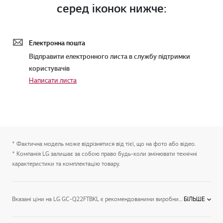
серед іконок нижче:
Електронна пошта
Відправити електронного листа в службу підтримки
користувачів
Написати листа
* Фактична модель може відрізнятися від тієї, що на фото або відео.
* Компанія LG залишає за собою право будь-коли змінювати технічні
характеристики та комплектацію товару.
Вказані ціни на LG GC-Q22FTBKL є рекомендованими виробником і можуть відрізнятися від роздрібних. Придбати дану модель можливо у наших сертифікованих партнерів в магазинах або замовивши через інтернет. Зображення можуть відрізнятися від наведених.
БІЛЬШЕ