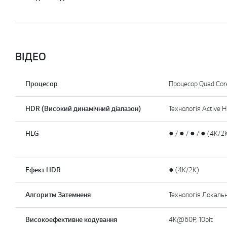
ВІДЕО
Процесор
Процесор Quad Cor
HDR (Високий динамічний діапазон)
Технологія Active 
HLG
● / ● / ● / ● (4K/2
Ефект HDR
● (4K/2K)
Алгоритм Затемненя
Технологія Локаль
Високоефективне кодування
4K@60P, 10bit