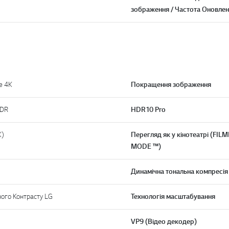
зображення / Частота Оновле
e 4K
Покращення зображення
HDR
HDR10 Pro
K)
Перегляд як у кінотеатрі (FI
MODE ™)
Динамічна тональна компресія 
ного Контрасту LG
Технологія масштабування
VP9 (Відео декодер)