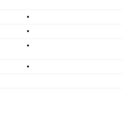
●
●
●
●