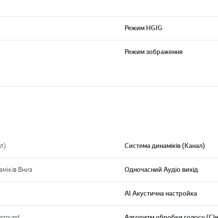
Режим HGIG
Режим зображення
л)
Система динаміків (Канал)
аміків Вниз
Одночасний Аудіо вихід
АІ Акустична настройка
urround
Алгоритм обробки голосу (Cle