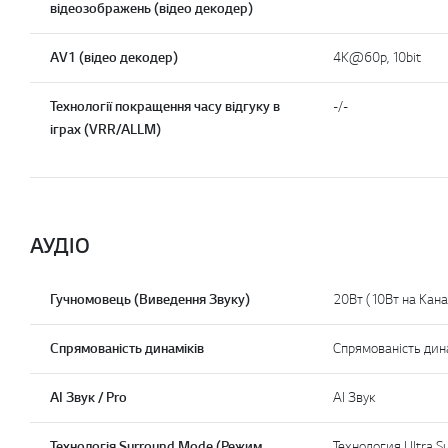
відеозображень (відео декодер)
AV1 (відео декодер)
4K@60p, 10bit
Технології покращення часу відгуку в
-/-
іграх (VRR/ALLM)
АУДІО
Гучномовець (Виведення Звуку)
20Вт (10Вт на Кана
Спрямованість динаміків
Спрямованість дин
AI Звук / Pro
АІ Звук
Технологія Surround Mode (Режим
Технология Ultra S