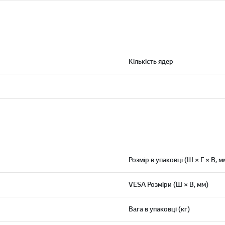
Кількість ядер
Розмір в упаковці (Ш × Г × В, м
VESA Розміри (Ш × В, мм)
Вага в упаковці (кг)