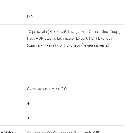
MR
10 режимів (Яскравий, Стандартний, Еко, Кіно, Спорт,
Ігри, HDR Ефект, Technicolor Expert, (ISF) Експерт
(Світла кімната), (ISF) Експерт (Темна кімната))
Система динаміків 2.0
●
●
ar Voice)
Алгоритм обробки голосу (Clear Voice) III