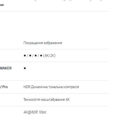
ння
Покращення зображення
● / ● / ● / ● (4K/2K)
LMMAKER
●
/ Pro
HDR Динамічна тональна компресія
Технологія масштабування 4K
4K@60P, 10bit