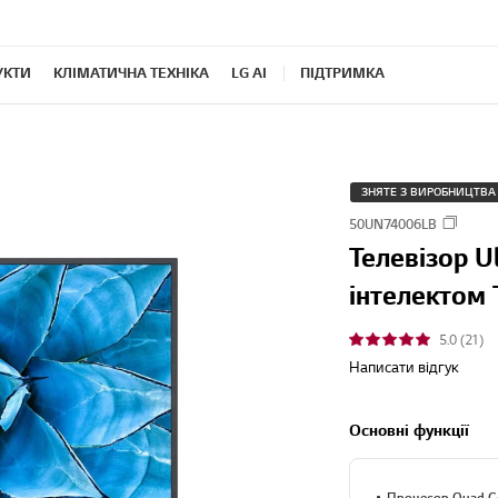
УКТИ
КЛІМАТИЧНА ТЕХНІКА
LG AI
ПІДТРИМКА
ЗНЯТЕ З ВИРОБНИЦТВА
50UN74006LB
Телевізор 
інтелектом 
5.0 (21)
Написати відгук
Основні функції
Процесор Quad C