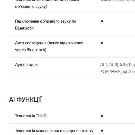
об'ємного звуку)
Підключення об'ємного звуку по
●
Bluetooth
Авто сповіщення (легке підключення
●
через Bluetooth)
Aудіо кодек
AC4, AC3(Dolby Dig
PCM, WMA, apt-X (д
AI ФУНКЦІЇ
Технологія ThinQ
●
Технологія мовленнєвого введення тексту
●