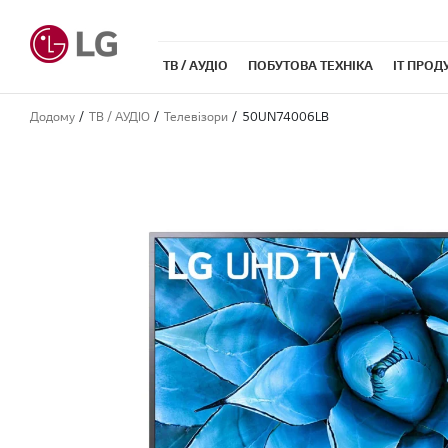
ТВ / АУДІО
ПОБУТОВА ТЕХНІКА
IT ПРОД
Додому
ТВ / АУДІО
Телевізори
50UN74006LB