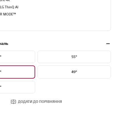
LG ThinQ AI
ER MODE™
наль
"
55"
"
49"
"
ДОДАТИ ДО ПОРІВНЯННЯ