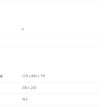
4
м)
1215 x 850 x 175
200 x 200
15.5