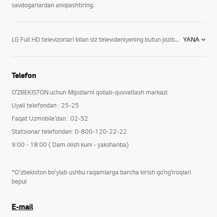
savdogarlardan aniqlashtiring.
LG Full HD televizorlari bilan siz televideniyening butun joziba va goʻzalligini his qilishingiz mumkin. Tasvir va ovozning eng yuqori sifatini sizga taqdim etish uchun ishlab chiqilgan hamda sizga kontentni siz uchun qulay boʻlgan ravishda havola qiladigan texnologiyalar, sizning televizorni tomosha qilish va undan foydalanishdagi odatiy usulingizni oʻzgartiradi. Yangi toʻplamimizda mavjud boʻlgan bir qator xususiyatlar bilan quyida tanishing: Full HD oʻlchami siz tomosha qilayotgan tasvir mutlaqo ravshan boʻlishini kafolatlaydi, bizning LED televizorlarimizda Full HD 1080p va hatto kattaroq oʻlchamlarimiz ham mavjud. Mabodo siz televizoringizning oʻlchamlariga mos kelmaydigan shou yoki film tomosha qilayotgan boʻlsangiz, u avtomatik tarzda kattalashadi va yaxshilanadi, Sizning televizoringiz oʻlchamlariga maksimal tarzda yaqinlashib, sizning ekrandagi tasvirdan zavq olishingizni taʼminlaydi. IPS Ekran: Eng yangi IPS texnologiyasi bilan maqtana oladigan televizorlar qaysi tarafda oʻtirishingizdan qatʼi nazar sizga oʻsha tiniq tasvirni koʻrish imkoniyatini taqdim etadi. Smart texnologiyasi Soʻnggi WebOS yordamida, oʻzingiz yoqtirgan dasturlarni qayta koʻrib chiqishingiz, dasturlar va ilovalarni navbati bilan ishlatishingiz va hatto tashqi qurilmalarga ulanishingiz tez va oson boʻladi. 3D Koʻrinish: 3D texnologiyali LED televizorlari sizga 3D kontentini ilk maqsadiga muvofiq ravishda koʻrish imkonini beradi. Atigi bir tugma orqali 2D dan 3D ga oʻtish imkoniyati esa, har qanday kino yoki serialni toʻliq uch oʻlchamli tomoshaga aylantirib, sizni oʻz olamiga olib kirib ketadi. Ichki Audiotizimlar: barcha televizorlarimiz ajoyib ovoz uchun yuqori sifatli karnaylar bilan jihozlangan, ammo baʼzi Full HD televizorlari koʻp tarmoqli karnaylar va keng hajmli texnologiyalarga ega zamonaviy tizim bilan yana-da koʻproq hissiyotlar taqdim etadi va sizda kinoteatrda oʻtirgandek tasavvur hosil qiladi. Ajoyib tasvir va ovoz, eng yangi texnologiyalar bilan bir qatorda, Full HD televizorlarimiz silliq va nozik dizaynga ega boʻlib, hatto oʻchiq holatda ham juda chiroyli koʻrinishga ega. Shuning uchun, devorga osilgan yoki moslamaga oʻrnatilgan holatda ham ular zamonaviy va qulay koʻrinishni taʼminlaydilar. Bizning zamonaviy televizorlarimiz, shuningdek, barcha innovatsion maishiy audiotexnika va uy video uskunalari haqida koʻproq maʼlumot oling.
YANA
Telefon
OʻZBEKISTON uchun Mijozlarni qollab-quvvatlash markazi
Uyali telefondan : 25-25
Faqat Uzmobile’dan : 02-52
Statsionar telefondan: 0-800-120-22-22
9:00 - 18:00 ( Dam olish kuni - yakshanba)
*O'zbekiston bo'ylab ushbu raqamlarga barcha kirish qoʻngʻiroqlari
bepul
E-mail