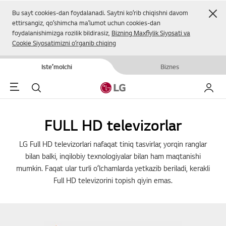
Yop
Bu sayt cookies-dan foydalanadi. Saytni koʻrib chiqishni davom
ettirsangiz, qoʻshimcha maʼlumot uchun cookies-dan
foydalanishimizga rozilik bildirasiz,
Bizning Maxfiylik Siyosati va
Cookie Siyosatimizni oʻrganib chiqing
Isteʼmolchi
Biznes
Menu
Qidirish
Mening
FULL HD televizorlar
LG Full HD televizorlari nafaqat tiniq tasvirlar, yorqin ranglar
bilan balki, inqilobiy texnologiyalar bilan ham maqtanishi
mumkin. Faqat ular turli oʻlchamlarda yetkazib beriladi, kerakli
Full HD televizorini topish qiyin emas.