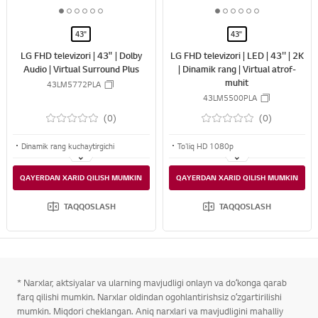
R
R
3
3
3
1
2
3
4
5
6
1
2
3
4
5
6
E
E
o
o
o
o
o
o
o
o
o
o
o
o
43"
43"
f
f
f
f
f
f
f
f
f
f
f
f
LG FHD televizori | 43" | Dolby
LG FHD televizori | LED | 43'' | 2K
6
6
6
6
6
6
6
6
6
6
6
6
Audio | Virtual Surround Plus
| Dinamik rang | Virtual atrof-
muhit
43LM5772PLA
43LM5500PLA
(0)
(0)
Dinamik rang kuchaytirgichi
To'liq HD 1080p
Virtual Surround Plus
Virtual atrof-muhit
QAYERDAN XARID QILISH MUMKIN
QAYERDAN XARID QILISH MUMKIN
Dolby Audio
Dinamik rang
TAQQOSLASH
TAQQOSLASH
* Narxlar, aktsiyalar va ularning mavjudligi onlayn va doʻkonga qarab
farq qilishi mumkin. Narxlar oldindan ogohlantirishsiz oʻzgartirilishi
mumkin. Miqdori cheklangan. Aniq narxlari va mavjudligini mahalliy