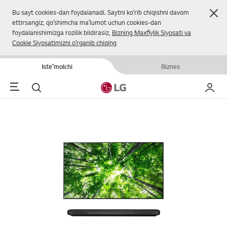
Yop
Bu sayt cookies-dan foydalanadi. Saytni koʻrib chiqishni davom
ettirsangiz, qoʻshimcha maʼlumot uchun cookies-dan
foydalanishimizga rozilik bildirasiz,
Bizning Maxfiylik Siyosati va
Cookie Siyosatimizni oʻrganib chiqing
Isteʼmolchi
Biznes
Menu
Qidirish
Mening