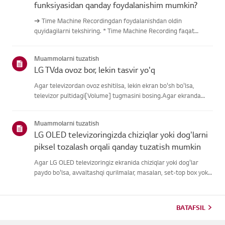
funksiyasidan qanday foydalanishim mumkin?
➔ Time Machine Recordingdan foydalanishdan oldin
quyidagilarni tekshiring. * Time Machine Recording faqat
antenna kirishi orqali raqamli kanallar orqali uzatilganda
mavjud. * Agar televizoringiz bir nechta USB saqlash
Muammolarni tuzatish
qurilmalariga ulangan ...
LG TVda ovoz bor, lekin tasvir yo'q
Agar televizordan ovoz eshitilsa, lekin ekran bo'sh bo'lsa,
televizor pultidagi[Volume] tugmasini bosing.Agar ekranda
ovoz balandligi indikatori paydo bo'lsa,
televizoringizningdispleyi yaxshi ishlayotgan bo'lishi
Muammolarni tuzatish
mumkin.Muammo tashqi quril...
LG OLED televizoringizda chiziqlar yoki dog'larni
piksel tozalash orqali qanday tuzatish mumkin
Agar LG OLED televizoringiz ekranida chiziqlar yoki dog'lar
paydo bo'lsa, avvaltashqi qurilmalar, masalan, set-top box yoki
HDMI kabellari uchun ulanishnitekshiring, signal muammosi
bo'lishi mumkinligini aniqlash uchun.Agar tashqi qurilma s...
BATAFSIL