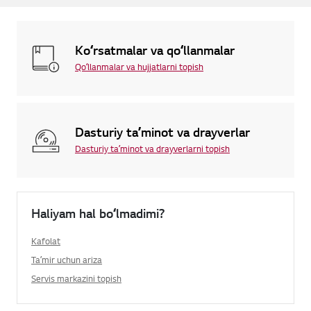
Koʻrsatmalar va qoʻllanmalar
Qoʻllanmalar va hujjatlarni topish
Dasturiy taʼminot va drayverlar
Dasturiy taʼminot va drayverlarni topish
Haliyam hal boʻlmadimi?
Kafolat
Taʼmir uchun ariza
Servis markazini topish