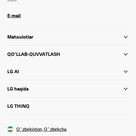
E-mail
Mahsulotlar
QO'LLAB-QUVVATLASH
LG AI
LG haqida
LG THINQ
O`zbekiston, O`zbekcha