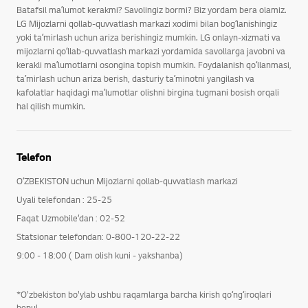
Batafsil maʼlumot kerakmi? Savolingiz bormi? Biz yordam bera olamiz.
LG Mijozlarni qollab-quvvatlash markazi xodimi bilan bogʻlanishingiz
yoki taʼmirlash uchun ariza berishingiz mumkin. LG onlayn-xizmati va
mijozlarni qoʻllab-quvvatlash markazi yordamida savollarga javobni va
kerakli maʼlumotlarni osongina topish mumkin. Foydalanish qoʻllanmasi,
taʼmirlash uchun ariza berish, dasturiy taʼminotni yangilash va
kafolatlar haqidagi maʼlumotlar olishni birgina tugmani bosish orqali
hal qilish mumkin.
Telefon
OʻZBEKISTON uchun Mijozlarni qollab-quvvatlash markazi
Uyali telefondan : 25-25
Faqat Uzmobile’dan : 02-52
Statsionar telefondan: 0-800-120-22-22
9:00 - 18:00 ( Dam olish kuni - yakshanba)
*O'zbekiston bo'ylab ushbu raqamlarga barcha kirish qoʻngʻiroqlari
bepul