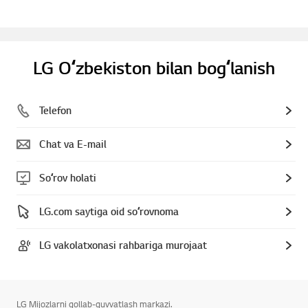
LG Oʻzbekiston bilan bogʻlanish
Telefon
Chat va E-mail
Soʻrov holati
LG.com saytiga oid soʻrovnoma
LG vakolatxonasi rahbariga murojaat
LG Mijozlarni qollab-quvvatlash markazi.