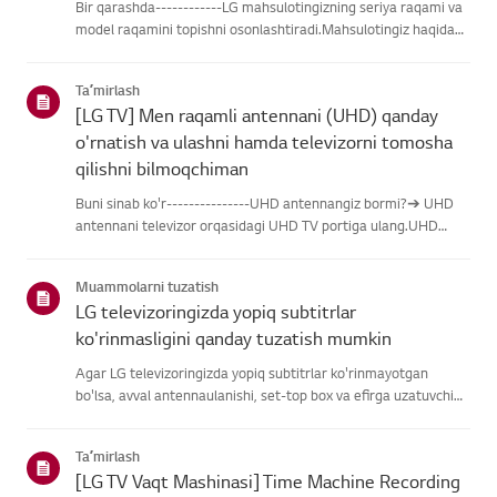
Bir qarashda------------LG mahsulotingizning seriya raqami va
model raqamini topishni osonlashtiradi.Mahsulotingiz haqidagi
ma'lumotlarni topishda yordam olish uchun quyidagitoifalardan
LG mahsulotingizni tanlang.Mahsulotingizni tanlangUshb...
Taʼmirlash
[LG TV] Men raqamli antennani (UHD) qanday
o'rnatish va ulashni hamda televizorni tomosha
qilishni bilmoqchiman
Buni sinab ko'r---------------UHD antennangiz bormi?➔ UHD
antennani televizor orqasidagi UHD TV portiga ulang.UHD
qabul qilish uchun mavjud hududlarni tekshiring.Antennani
qanday ulash kerakAntennani UHD signalini qabul qiladigan
Muammolarni tuzatish
joyga o'rn...
LG televizoringizda yopiq subtitrlar
ko'rinmasligini qanday tuzatish mumkin
Agar LG televizoringizda yopiq subtitrlar ko'rinmayotgan
bo'lsa, avval antennaulanishi, set-top box va efirga uzatuvchi
subtitrlar beradimi-yo'qliginitekshiring.Standart efir orqali efir
uchun televizoringizning Accessibility menyusidasubti...
Taʼmirlash
[LG TV Vaqt Mashinasi] Time Machine Recording