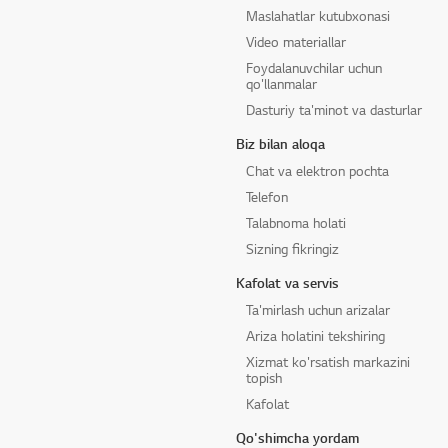
Maslahatlar kutubxonasi
Video materiallar
Foydalanuvchilar uchun
qo'llanmalar
Dasturiy ta'minot va dasturlar
Biz bilan aloqa
Chat va elektron pochta
Telefon
Talabnoma holati
Sizning fikringiz
Kafolat va servis
Ta'mirlash uchun arizalar
Ariza holatini tekshiring
Xizmat ko'rsatish markazini
topish
Kafolat
Qo'shimcha yordam