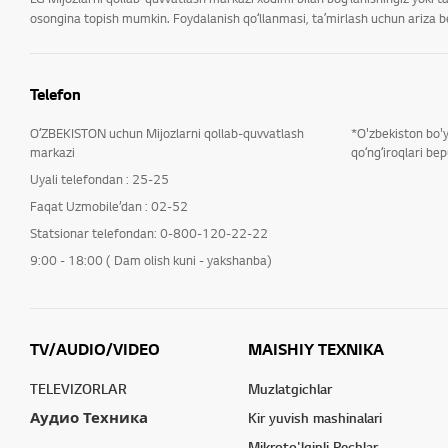
osongina topish mumkin. Foydalanish qoʻllanmasi, taʼmirlash uchun ariza ber
Telefon
OʻZBEKISTON uchun Mijozlarni qollab-quvvatlash
*O'zbekiston bo'
markazi
qoʻngʻiroqlari bep
Uyali telefondan : 25-25
Faqat Uzmobile’dan : 02-52
Statsionar telefondan: 0-800-120-22-22
9:00 - 18:00 ( Dam olish kuni - yakshanba)
TV/AUDIO/VIDEO
MAISHIY TEXNIKA
TELEVIZORLAR
Muzlatgichlar
Аудио Техника
Kir yuvish mashinalari
Mikroto'lqinli Pechlar