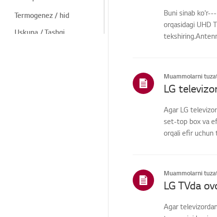
Buni sinab ko'r-
Termogenez / hid
orqasidagi UHD T
Uskuna / Tashqi
tekshiring.Anten
ko'rinish / Xorijiy
narsalar
o'rn...
Masofadan
boshqarish/Tugmalar
Muammolarni tuzat
Menyu/Sozlamalar
O'rnatish / ulanish
Agar LG televizor
set-top box va ef
Bosh
sahifa/ThinQ/Tarmoq/Il
orqali efir uchun 
ovalar
Savdo / Aksiyalar /
O'rnatish / Texnik
xususiyatlar
Muammolarni tuzat
LG TVda ovo
Boshqa
Agar televizordan