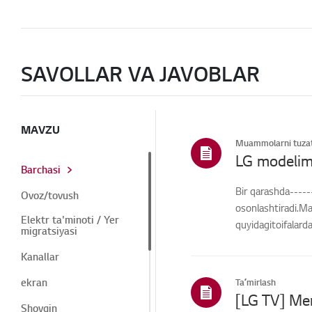
SAVOLLAR VA JAVOBLAR
MAVZU
Muammolarni tuzat
LG modelim
Barchasi
Bir qarashda-----
Ovoz/tovush
osonlashtiradi.Ma
Elektr ta'minoti / Yer
quyidagitoifalard
migratsiyasi
Kanallar
ekran
Taʼmirlash
Shovqin