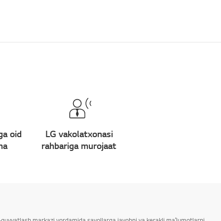
ga oid
LG vakolatxonasi
ma
rahbariga murojaat
ab-quvvatlash markazi yordamida savollarga javobni va kerakli maʼlumotlarni