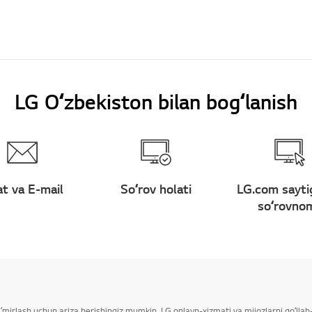
LG Oʻzbekiston bilan bogʻlanish
t va E-mail
Soʻrov holati
LG.com sayti
soʻrovno
taʼmirlash uchun ariza berishingiz mumkin. LG onlayn-xizmati va mijozlarni qoʻll