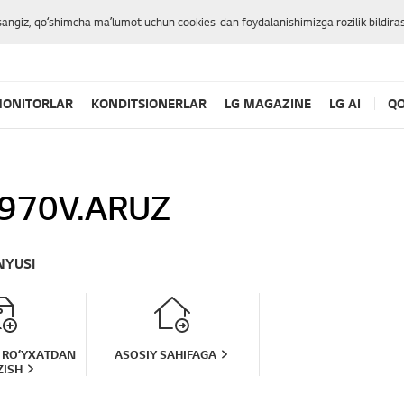
sangiz, qoʻshimcha maʼlumot uchun cookies-dan foydalanishimizga rozilik bildiras
ONITORLAR
KONDITSIONERLAR
LG MAGAZINE
LG AI
QO
970V.ARUZ
NYUSI
 ROʻYXATDAN
ASOSIY SAHIFAGA
ZISH