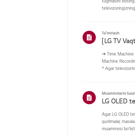
tugmasini bosing.
televizoringiznin
Taʼmirlash
➔ Time Machine R
Machine Recording
* Agar televizori
Muammolarni tuzat
Agar LG OLED tele
qurilmalar, masal
muammosi bo'lishi