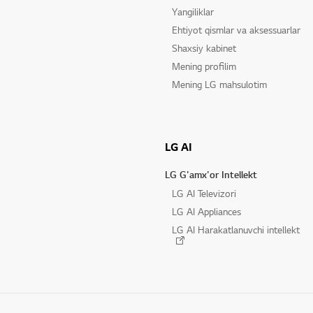
Yangiliklar
Ehtiyot qismlar va aksessuarlar
Shaxsiy kabinet
Mening profilim
Mening LG mahsulotim
LG AI
LG G'amx'or Intellekt
LG AI Televizori
LG AI Appliances
LG AI Harakatlanuvchi intellekt