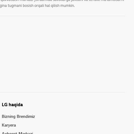
rgina tugmani bosish orqali hal qilish mumkin.
LG haqida
Bizning Brendimiz
Karyera
Axborot Markazi