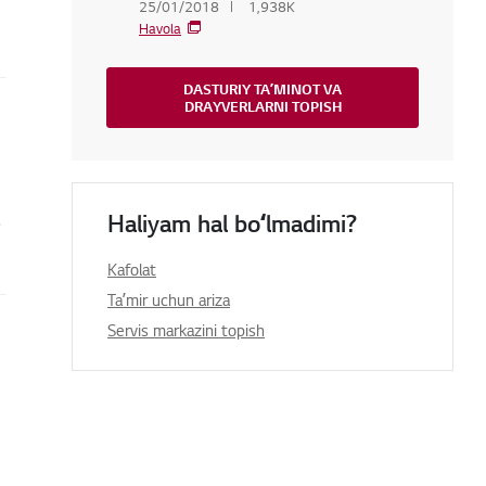
25/01/2018
1,938K
Havola
DASTURIY TAʼMINOT VA
DRAYVERLARNI TOPISH
Haliyam hal boʻlmadimi?
.
Kafolat
Taʼmir uchun ariza
Servis markazini topish
 mumkin