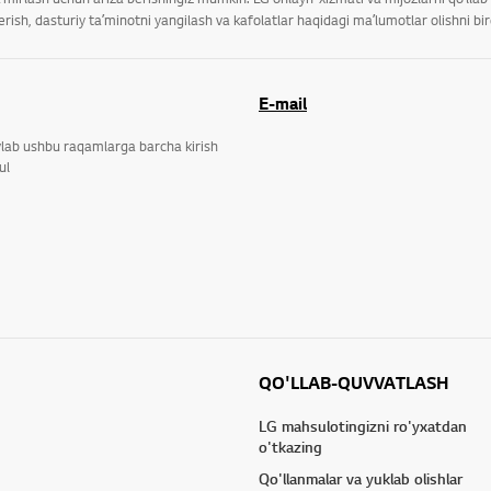
ish, dasturiy taʼminotni yangilash va kafolatlar haqidagi maʼlumotlar olishni bi
E-mail
ylab ushbu raqamlarga barcha kirish
ul
QO'LLAB-QUVVATLASH
LG mahsulotingizni ro'yxatdan
o'tkazing
Qo'llanmalar va yuklab olishlar