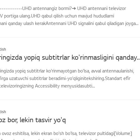
--------------UHD antennangiz bormi?➔ UHD antennani televizor
V portiga ulang.UHD qabul qilish uchun mavjud hududlarni
nani qanday ulash kerakAntennani UHD signalini qabul qiladigan joyga
ish
LG televizoringizda yopiq subtitrlar ko'rinmasligini 
ingizda yopiq subtitrlar ko'rinmayotgan bo'lsa, avval antennaulanishi,
irga uzatuvchi subtitrlar beradimi-yo'qliginitekshiring.Standart efir
televizoringizning Accessibility menyusidasubti...
ish
z bor, lekin tasvir yo'q
 ovoz eshitilsa, lekin ekran bo'sh bo'lsa, televizor pultidagi[Volume]