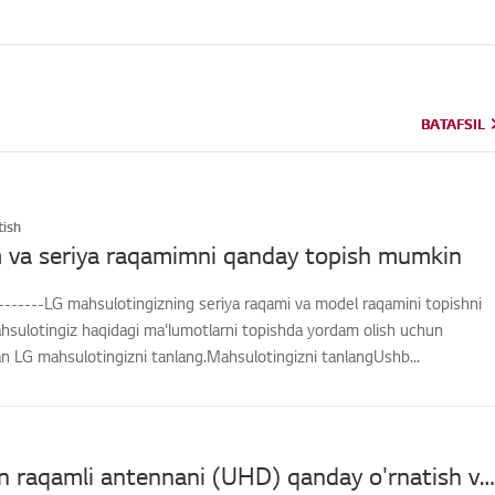
BATAFSIL
BATAFSIL
ish
 va seriya raqamimni qanday topish mumkin
-------LG mahsulotingizning seriya raqami va model raqamini topishni
hsulotingiz haqidagi ma'lumotlarni topishda yordam olish uchun
an LG mahsulotingizni tanlang.Mahsulotingizni tanlangUshb...
[LG TV] Men raqamli antennani (UHD) qanday o'rnatish va ulashni hamda televizorni tomosha qilishni bilmoqchiman