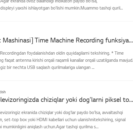
Agar ekranda ovoz balandligi indikatori paydo bo'lsa,
gdispleyi yaxshi ishlayotgan bo'lishi mumkin.Muammo tashqi quril...
[LG TV Vaqt Mashinasi] Time Machine Recording funksiyasidan qanday foydalanishim mumkin?
ecordingdan foydalanishdan oldin quyidagilarni tekshiring. * Time
 faqat antenna kirishi orqali raqamli kanallar orqali uzatilganda mavjud
ngiz bir nechta USB saqlash qurilmalariga ulangan ...
ish
LG OLED televizoringizda chiziqlar yoki dog'larni piksel tozalash orqali qanday tuzatish
vizoringiz ekranida chiziqlar yoki dog'lar paydo bo'lsa, avvaltashqi
an, set-top box yoki HDMI kabellari uchun ulanishnitekshiring, signal
 mumkinligini aniqlash uchun.Agar tashqi qurilma s...