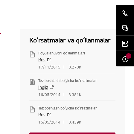
Koʻrsatmalar va qoʻllanmalar
Foydalanuvchi qoʻllanmalari
1
Rus
17/11/2015
3,270K
Tez boshlash boʻyicha koʻrsatmalar
Ingliz
16/05/2014
3,381K
Tez boshlash boʻyicha koʻrsatmalar
Rus
16/05/2014
3,439K