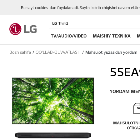
Bu sayt cookies-dan foydalanadi. Saytni koʻrib chiqishni davom ettir
TV/AUDIO/VIDEO
MAISHIY TEXNIKA
M
Bosh sahifa
QO'LLAB-QUVVATLASH
Mahsulot yuzasidan yordam
55EA
YORDAM ME
MAHSULOTNI
OʻTKA