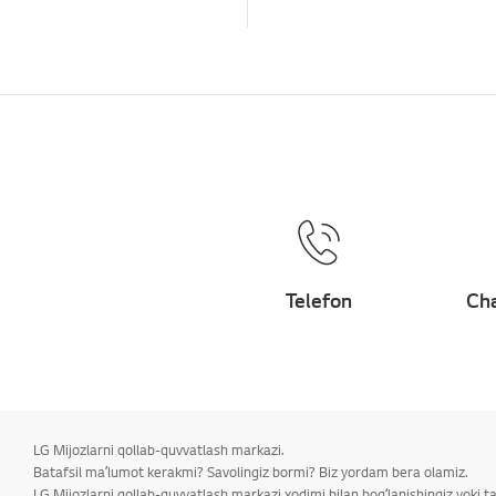
Telefon
Cha
LG Mijozlarni qollab-quvvatlash markazi.
Batafsil maʼlumot kerakmi? Savolingiz bormi? Biz yordam bera olamiz.
LG Mijozlarni qollab-quvvatlash markazi xodimi bilan bogʻlanishingiz yoki 