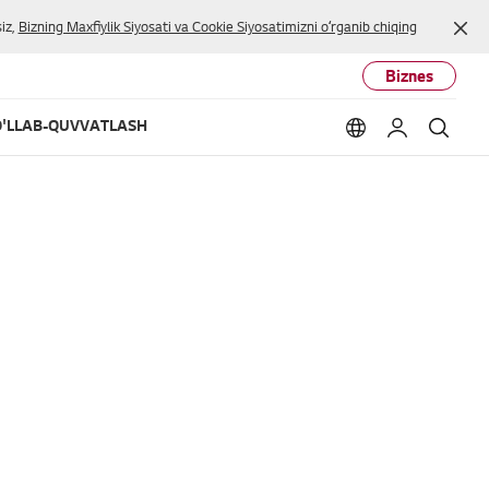
Yop
iz,
Bizning Maxfiylik Siyosati va Cookie Siyosatimizni oʻrganib chiqing
Biznes
'LLAB-QUVVATLASH
Language option
Mening LG
Qidir