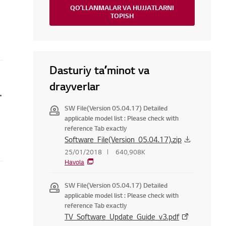
QOʻLLANMALAR VA HUJJATLARNI
TOPISH
Dasturiy taʼminot va
drayverlar
qanday tuzatish mumkin
SW File(Version 05.04.17) Detailed
applicable model list : Please check with
reference Tab exactly
Software_File(Version_05.04.17).zip
25/01/2018
640,908K
Havola
SW File(Version 05.04.17) Detailed
applicable model list : Please check with
reference Tab exactly
TV_Software_Update_Guide_v3.pdf