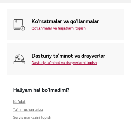
Koʻrsatmalar va qoʻllanmalar
Qoʻllanmalar va hujjatlarni topish
Dasturiy taʼminot va drayverlar
Dasturiy taʼminot va drayverlarni topish
Haliyam hal boʻlmadimi?
Kafolat
Taʼmir uchun ariza
Servis markazini topish