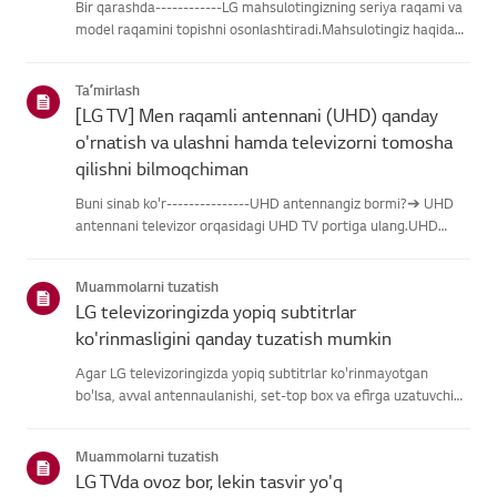
Bir qarashda------------LG mahsulotingizning seriya raqami va
model raqamini topishni osonlashtiradi.Mahsulotingiz haqidagi
ma'lumotlarni topishda yordam olish uchun quyidagitoifalardan
LG mahsulotingizni tanlang.Mahsulotingizni tanlangUshb...
Taʼmirlash
[LG TV] Men raqamli antennani (UHD) qanday
o'rnatish va ulashni hamda televizorni tomosha
qilishni bilmoqchiman
Buni sinab ko'r---------------UHD antennangiz bormi?➔ UHD
antennani televizor orqasidagi UHD TV portiga ulang.UHD
qabul qilish uchun mavjud hududlarni tekshiring.Antennani
qanday ulash kerakAntennani UHD signalini qabul qiladigan
Muammolarni tuzatish
joyga o'rn...
LG televizoringizda yopiq subtitrlar
ko'rinmasligini qanday tuzatish mumkin
Agar LG televizoringizda yopiq subtitrlar ko'rinmayotgan
bo'lsa, avval antennaulanishi, set-top box va efirga uzatuvchi
subtitrlar beradimi-yo'qliginitekshiring.Standart efir orqali efir
uchun televizoringizning Accessibility menyusidasubti...
Muammolarni tuzatish
LG TVda ovoz bor, lekin tasvir yo'q