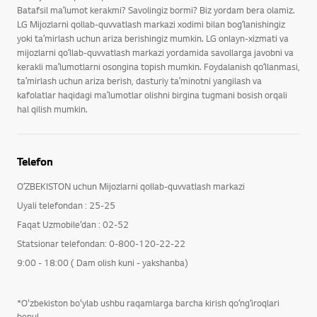
Batafsil maʼlumot kerakmi? Savolingiz bormi? Biz yordam bera olamiz.
LG Mijozlarni qollab-quvvatlash markazi xodimi bilan bogʻlanishingiz
yoki taʼmirlash uchun ariza berishingiz mumkin. LG onlayn-xizmati va
mijozlarni qoʻllab-quvvatlash markazi yordamida savollarga javobni va
kerakli maʼlumotlarni osongina topish mumkin. Foydalanish qoʻllanmasi,
taʼmirlash uchun ariza berish, dasturiy taʼminotni yangilash va
kafolatlar haqidagi maʼlumotlar olishni birgina tugmani bosish orqali
hal qilish mumkin.
Telefon
OʻZBEKISTON uchun Mijozlarni qollab-quvvatlash markazi
Uyali telefondan : 25-25
Faqat Uzmobile’dan : 02-52
Statsionar telefondan: 0-800-120-22-22
9:00 - 18:00 ( Dam olish kuni - yakshanba)
*O'zbekiston bo'ylab ushbu raqamlarga barcha kirish qoʻngʻiroqlari
bepul