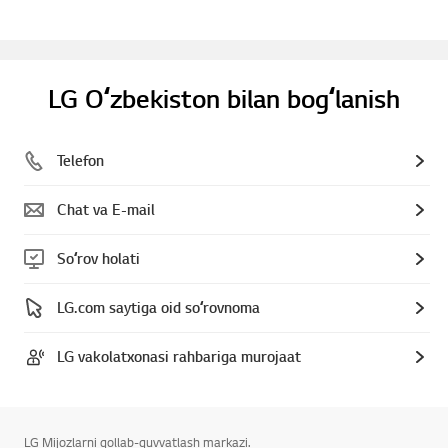
LG Oʻzbekiston bilan bogʻlanish
Telefon
Chat va E-mail
Soʻrov holati
LG.com saytiga oid soʻrovnoma
LG vakolatxonasi rahbariga murojaat
LG Mijozlarni qollab-quvvatlash markazi.