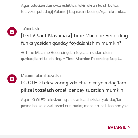
Agar televizordan ovoz eshitilsa, lekin ekran bo'sh bo'lsa,
televizor pultidagi[Volume] tugmasini bosing.Agar ekranda
ovoz balandligi indikatori paydo bo'lsa,
televizoringizningdispleyi yaxshi ishlayotgan bo'lishi
Taʼmirlash
mumkin.Muammo tashqi quril...
[LG TV Vaqt Mashinasi] Time Machine Recording
funksiyasidan qanday foydalanishim mumkin?
➔ Time Machine Recordingdan foydalanishdan oldin
quyidagilarni tekshiring. * Time Machine Recording faqat
antenna kirishi orqali raqamli kanallar orqali uzatilganda
mavjud. * Agar televizoringiz bir nechta USB saqlash
Muammolarni tuzatish
qurilmalariga ulangan ...
LG OLED televizoringizda chiziqlar yoki dog'larni
piksel tozalash orqali qanday tuzatish mumkin
Agar LG OLED televizoringiz ekranida chiziqlar yoki dog'lar
paydo bo'lsa, avvaltashqi qurilmalar, masalan, set-top box yoki
HDMI kabellari uchun ulanishnitekshiring, signal muammosi
bo'lishi mumkinligini aniqlash uchun.Agar tashqi qurilma s...
BATAFSIL