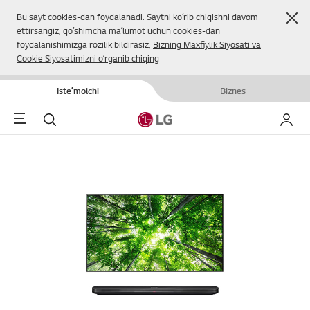
Yop
Bu sayt cookies-dan foydalanadi. Saytni koʻrib chiqishni davom
ettirsangiz, qoʻshimcha maʼlumot uchun cookies-dan
foydalanishimizga rozilik bildirasiz,
Bizning Maxfiylik Siyosati va
Cookie Siyosatimizni oʻrganib chiqing
Isteʼmolchi
Biznes
Menu
Qidirish
Mening