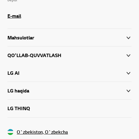
E-mail
Mahsulotlar
QO'LLAB-QUVVATLASH
LG AI
LG haqida
LG THINQ
O`zbekiston, O`zbekcha