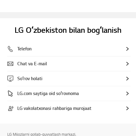
LG Oʻzbekiston bilan bogʻlanish
Telefon
Chat va E-mail
Soʻrov holati
LG.com saytiga oid soʻrovnoma
LG vakolatxonasi rahbariga murojaat
LG Mijozlarni qollab-quvvatlash markazi.