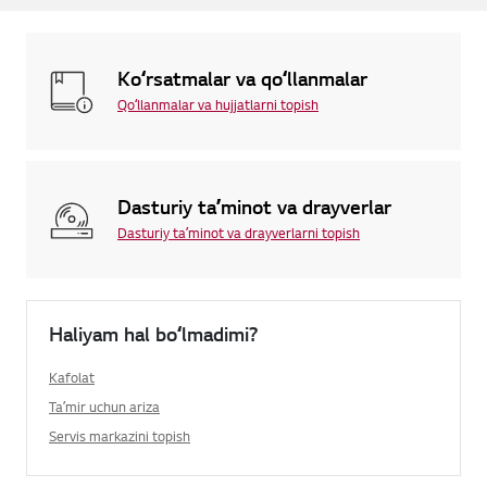
Koʻrsatmalar va qoʻllanmalar
Qoʻllanmalar va hujjatlarni topish
Dasturiy taʼminot va drayverlar
Dasturiy taʼminot va drayverlarni topish
Haliyam hal boʻlmadimi?
Kafolat
Taʼmir uchun ariza
Servis markazini topish