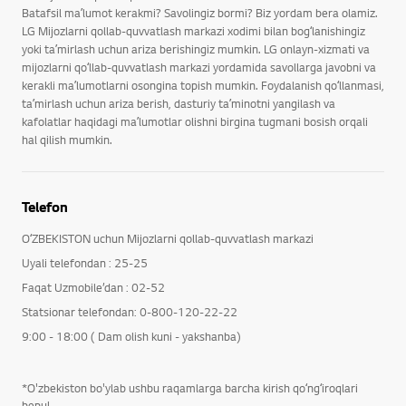
Batafsil maʼlumot kerakmi? Savolingiz bormi? Biz yordam bera olamiz.
LG Mijozlarni qollab-quvvatlash markazi xodimi bilan bogʻlanishingiz
yoki taʼmirlash uchun ariza berishingiz mumkin. LG onlayn-xizmati va
mijozlarni qoʻllab-quvvatlash markazi yordamida savollarga javobni va
kerakli maʼlumotlarni osongina topish mumkin. Foydalanish qoʻllanmasi,
taʼmirlash uchun ariza berish, dasturiy taʼminotni yangilash va
kafolatlar haqidagi maʼlumotlar olishni birgina tugmani bosish orqali
hal qilish mumkin.
Telefon
OʻZBEKISTON uchun Mijozlarni qollab-quvvatlash markazi
Uyali telefondan : 25-25
Faqat Uzmobile’dan : 02-52
Statsionar telefondan: 0-800-120-22-22
9:00 - 18:00 ( Dam olish kuni - yakshanba)
*O'zbekiston bo'ylab ushbu raqamlarga barcha kirish qoʻngʻiroqlari
bepul