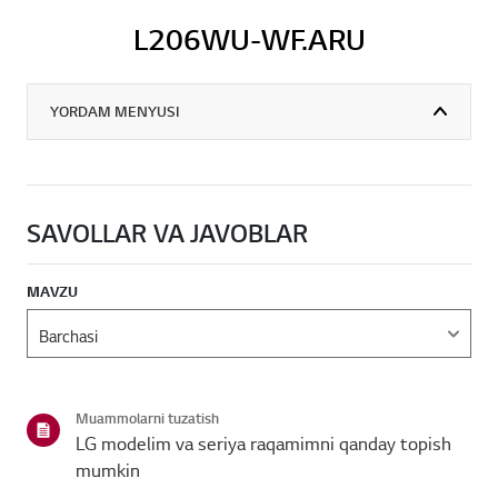
L206WU-WF.ARU
YORDAM MENYUSI
SAVOLLAR VA JAVOBLAR
MAVZU
Muammolarni tuzatish
LG modelim va seriya raqamimni qanday topish
mumkin