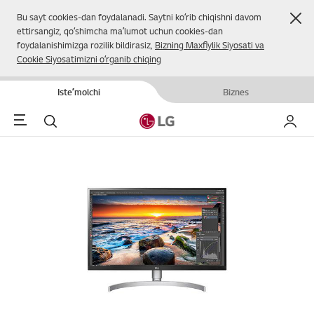
Yop
Bu sayt cookies-dan foydalanadi. Saytni koʻrib chiqishni davom
ettirsangiz, qoʻshimcha maʼlumot uchun cookies-dan
foydalanishimizga rozilik bildirasiz,
Bizning Maxfiylik Siyosati va
Cookie Siyosatimizni oʻrganib chiqing
Isteʼmolchi
Biznes
Menu
Qidirish
Mening