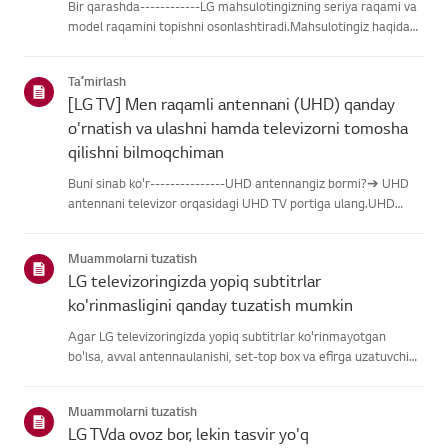
Bir qarashda------------LG mahsulotingizning seriya raqami va
model raqamini topishni osonlashtiradi.Mahsulotingiz haqidagi
ma'lumotlarni topishda yordam olish uchun quyidagitoifalardan
LG mahsulotingizni tanlang.Mahsulotingizni tanlangUshb...
Taʼmirlash
[LG TV] Men raqamli antennani (UHD) qanday
o'rnatish va ulashni hamda televizorni tomosha
qilishni bilmoqchiman
Buni sinab ko'r---------------UHD antennangiz bormi?➔ UHD
antennani televizor orqasidagi UHD TV portiga ulang.UHD
qabul qilish uchun mavjud hududlarni tekshiring.Antennani
qanday ulash kerakAntennani UHD signalini qabul qiladigan
Muammolarni tuzatish
joyga o'rn...
LG televizoringizda yopiq subtitrlar
ko'rinmasligini qanday tuzatish mumkin
Agar LG televizoringizda yopiq subtitrlar ko'rinmayotgan
bo'lsa, avval antennaulanishi, set-top box va efirga uzatuvchi
subtitrlar beradimi-yo'qliginitekshiring.Standart efir orqali efir
uchun televizoringizning Accessibility menyusidasubti...
Muammolarni tuzatish
LG TVda ovoz bor, lekin tasvir yo'q