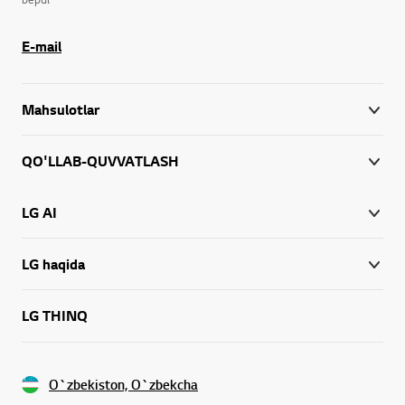
E-mail
Mahsulotlar
QO'LLAB-QUVVATLASH
LG AI
LG haqida
LG THINQ
O`zbekiston, O`zbekcha