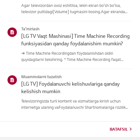
Agar televizordan ovoz eshitilsa, lekin ekran bo'sh bo'lsa,
televizor pultidagi[Volume] tugmasini bosing.Agar ekranda
ovoz balandligi indikatori paydo bo'lsa,
televizoringizningdispleyi yaxshi ishlayotgan bo'lishi
Taʼmirlash
mumkin.Muammo tashqi quril...
[LG TV Vaqt Mashinasi] Time Machine Recording
funksiyasidan qanday foydalanishim mumkin?
➔ Time Machine Recordingdan foydalanishdan oldin
quyidagilarni tekshiring. * Time Machine Recording faqat
antenna kirishi orqali raqamli kanallar orqali uzatilganda
mavjud. * Agar televizoringiz bir nechta USB saqlash
Muammolarni tuzatish
qurilmalariga ulangan ...
[LG TV] Foydalanuvchi kelishuvlariga qanday
kelishish mumkin
Televizoringizda turli kontent va xizmatlarga kirish uchun
internetga ulaning vaFoydalanuvchi Shartnomalariga rozilik
bildiring.Agar kelishuv jarayoni muvaffaqiyatsiz bo'lsa, avval
televizoringizning internetulanishini tekshiring va mamlaka...
BATAFSIL